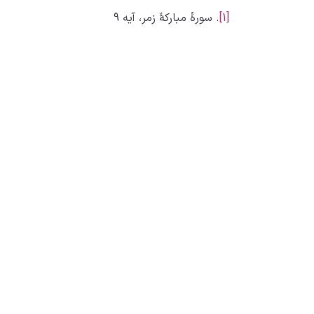
[1]
. سورۀ مبارکۀ زمر، آیه 9