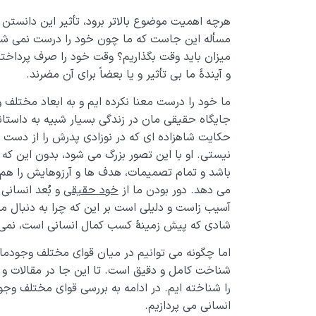
هرچه اهمیت موضوع بالاتر برود، تأثیر این دانستن و
مسأله این جاست که ما چون خود را درست نمی شناس
میزان باید وقت بگذاریم؟ وقت خود را صرف پرداختن
و آیندۀ ما بی تأثیر و یا بعضاً برای آن مضرند.
ما خود را درست معنا نکرده ایم و به ابعاد مختلف 
جایگاه حقیقی مان در زندگی بسیار شبیه به داستان
حکایت شاهزاده ­ای که در نوزادی پدرش را از دست ­د
نیستی. او با این تصور بزرگ می­ شود، بدون این که
باشد و تمام تصمیمات، هدف­ ها و آرزوهایش را ه
می­ دهد. دور بودن ما از
خود حقیقی
و بُعد انسانی
آسیب زاست و دلیلی است بر این که چرا به دنبال م
شادی که پیش زمینۀ کسب کمال انسانی است، نمی­ 
اما چگونه می توانیم در میان قوای مختلف وجودمان 
شناخت کامل و دقیق است. تا این جا در مقالات و
را شناخته ایم. در ادامه به بررسی قوای مختلف و
انسانی می پردازیم.