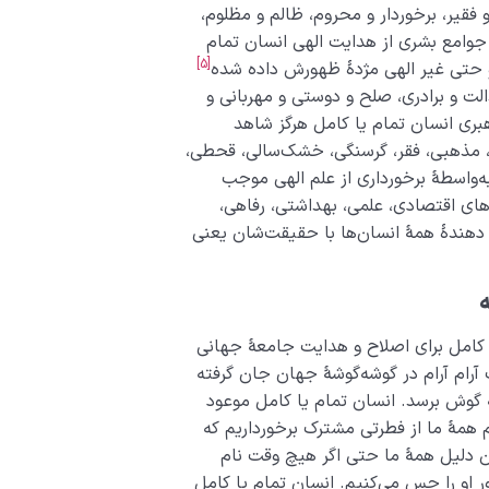
فقیر، برخوردار و محروم، ظالم و مظلوم،
جوامع بشری از هدایت الهی انسان تمام
[5]
 و حتی غیر الهی مژدۀ ظهورش داده شده
لت و برادری، صلح و دوستی و مهربانی و
هبری انسان تمام یا کامل هرگز شاهد
 مذهبی، فقر، گرسنگی، خشک‌سالی، قحطی،
ه‌واسطۀ برخورداری از علم الهی موجب
های اقتصادی، علمی، بهداشتی، رفاهی،
 ‌دهندۀ همۀ انسان‌ها با حقیقت‌شان یعنی
ه
 کامل برای اصلاح و هدایت جامعۀ جهانی
رام آرام در گوشه‌گوشۀ جهان جان گرفته
 گوش برسد. انسان تمام یا کامل موعود
همۀ ما از فطرتی مشترک برخورداریم که
ن دلیل همۀ ما حتی اگر هیچ وقت نام
 او را حس می‌کنیم. انسان تمام یا کامل