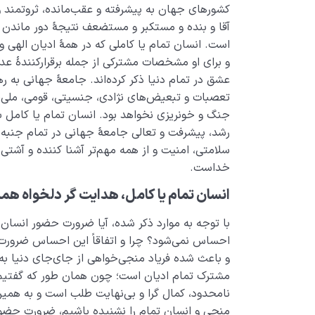
کشورهای جهان به پیشرفته و عقب‌مانده، ثروتمند و 
آقا و بنده و مستکبر و مستضعف نتیجۀ دور ماندن 
است. انسان تمام یا کاملی که در همۀ ادیان الهی
و برای او مشخصات مشترکی از جمله برقرارکنندۀ عدا
عشق در تمام دنیا ذکر کرده‌اند. جامعۀ جهانی به ر
تعصبات و تبعیض‌های نژادی، جنسیتی، قومی، ملی،
جنگ و خونریزی نخواهد بود. انسان تمام یا کامل ب
رشد، پیشرفت و تعالی جامعۀ جهانی در تمام جنبه‌
سلامتی، امنیت و از همه مهم‌تر آشنا کننده و آشتی
خداست.
انسان تمام یا کامل، هدایت گر دلخواه هم
با توجه به موارد ذکر شده، آیا ضرورت حضور انسان
احساس نمی‌شود؟ چرا و اتفاقاً این احساس ضرورت آ
و باعث شده فریاد منجی‌خواهی از جای‌جای دنیا به
مشترک تمام ادیان است؛ چون همان طور که گفتیم 
نامحدود، کمال گرا و بی‌نهایت طلب است و به همی
منجی و انسان تمام را نشنیده باشیم، ضرورت حضور