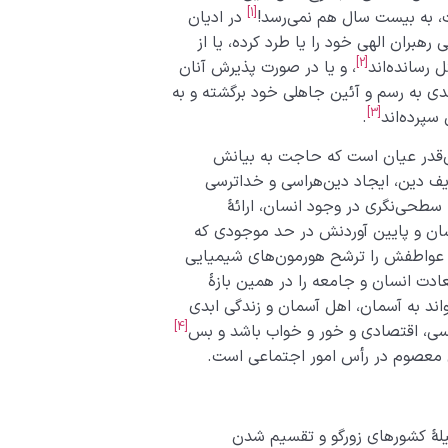
[1]
، به بیست سال هم نمی‌رسد!
در ادیان
هبران الهی خود را یا طرد کرده، یا از
[2]
ل رسانده‌اند
، و یا در صورت پذیرش آنان
 به رسم و آئین جاهلی خود برگشته و به
[3]
 سپرده‌اند
.
ن‌قدر عیان است که حاجت به بیانش
یف دین، ایجاد دین‌هراسی و خداترسی
 سطحی‌نگری در وجود انسان، ارائۀ
سان و پایین آوردنش در حد موجودی که
و عواطفش را ترشح هورمون‌های شیمیایی
دت انسان و جامعه را در همین بازۀ
تواند به آسمان، اهل آسمان و زندگی ابدی
[4]
سی، اقتصادی و خور و خواب باشد و بس
معصوم در رأس امور اجتماعی است.
سیلۀ کشورهای زورگو و تقسیم شدن