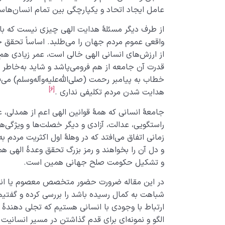
عامل ایجاد اتحاد و یکپارچگی بین تمام انسان‌ها
از طرف دیگر مسئلۀ هدایت الهی چیزی نیست که با ز
واقعی عموم مردم جهان را می‌طلبد. اساساً تحقق جامع
از ارزش‌های انسانی الهی خالی است، عمر زیادی ه
قدرت آن جامعه از هم فرومی‌پاشد و شاید به‌خاطر 
خطاب به پیامبر رحمت (صلی‌الله‌علیه‌وآله‌وسلم) می‌
[6]
هدایت شدن مردم تکلیفی نداری .
جامعۀ انسانی که همۀ قوانین الهی اعم از همدلی، ع
راستگویی، عدالت، آزادی و دیگر خصلت‌ها و ویژگی‌ه
زمانی اتفاق می‌افتد که در وهلۀ اول اکثریت مردم ب
و دل آن را بخواهند و رمز بزرگ تحقق وعدۀ الهی هم
و تشکیل حکومت صلح جهانی همین است.
در این مقاله ضرورت حضور متخصص معصوم یا انسان
شباهت به کمال رسیده باشد را بررسی کرده و گفتیم 
ارتباط با وجودی با انسانی هستیم که تجلی دهندۀ صف
الگو و نمونه‌ای برای قدم گذاشتن در مسیر انسانیت 