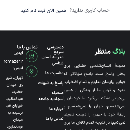
حساب کاربری ندارید؟
همین الان ثبت نام کنید
دسترسی
تماس با ما
بلاگ
منتظر
سریع
ایمیل:
مدرسه انسان
@montazer.ir
شناسی
مدرسۀ انسان‌شناسی فضایی برای
آدرس:
مناسبت ها
یافتن پاسخ است. پاسخ سؤالاتی که
تهران، شهر
جوابی برایشان نداریم و تمام اضطراب،
پاسخ به شبهات
ری، میدان
اندوه و ترس ما از زندگی از همین
حضرت
صحیفه
بی‌جوابی نشأت می‌گیرد. ما خودمان را
عبدالعظیم،
سجادیه جامعه
خیابان قم،
نمی‌شناسیم، جهان را نمی‌شناسیم و
درباره ما
نرسیده به
رابطۀ خود با جهان را درست تعریف
تماس با ما
میدان
نمی‌کنیم؛ در نتیجه تمام تلاش ما برای
فرمانداری،