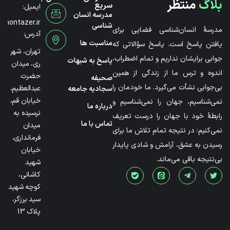
بلاگ
منتظر
سریع
ایمیل:
مدرسه انسان
@montazer.ir
شناسی
مدرسۀ انسان‌شناسی فضایی برای
آدرس:
مناسبت ها
یافتن پاسخ است. پاسخ سؤالاتی که
تهران، شهر
جوابی برایشان نداریم و تمام اضطراب،
پاسخ به شبهات
ری، میدان
اندوه و ترس ما از زندگی از همین
حضرت
صحیفه
بی‌جوابی نشأت می‌گیرد. ما خودمان را
عبدالعظیم،
سجادیه جامعه
خیابان قم،
نمی‌شناسیم، جهان را نمی‌شناسیم و
درباره ما
نرسیده به
رابطۀ خود با جهان را درست تعریف
تماس با ما
میدان
نمی‌کنیم؛ در نتیجه تمام تلاش ما برای
فرمانداری،
رسیدن به عشق، آرامش و شادی پایدار
خیابان
بی‌نتیجه باقی می‌ماند.
شهید
کاشانی،
کوچه شهید
سید برزگر،
پلاک 13