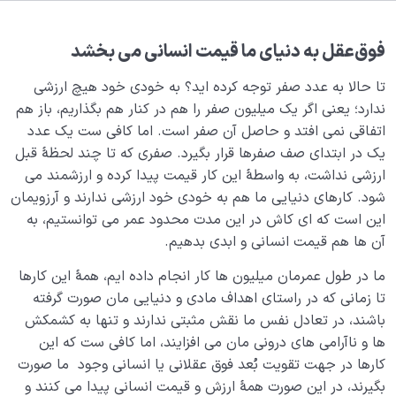
مصداق بی نهایت کیست؟ آیا پاسخی برای میل بی نهایت
طلبی انسان وجود دارد؟
فوق‌‌عقل
به دنیای ما
قیمت انسانی می‌ بخشد
معشوق حقیقی انسان کیست و معنای اله در لا اله الا الله
چیست؟
تا حالا به عدد صفر توجه کرده اید؟ به خودی خود هیچ ارزشی
ندارد؛ یعنی اگر یک میلیون صفر را هم در کنار هم بگذاریم، باز هم
معنای حب چیست و محبوب حقیقی ما به عنوان یک انسان
اتفاقی نمی افتد و حاصل آن صفر است. اما کافی ست یک عدد
کیست؟
یک در ابتدای صف صفرها قرار بگیرد. صفری که تا چند لحظۀ قبل
ارزشی نداشت، به واسطۀ این کار قیمت پیدا کرده و ارزشمند می
اولویت های ما چیست؟ شکل گیری نظام محبتی ما چگونه
شود. کارهای دنیایی ما هم به خودی خود ارزشی ندارند و آرزویمان
اتفاق می افتد؟
این است که ای کاش در این مدت محدود عمر می توانستیم، به
ویژگی های نظام محبتی سالم چیست؟ اولویت‌ اول خود را
آن ها هم قیمت انسانی و ابدی بدهیم.
چگونه انتخاب کنیم؟
ما در طول عمرمان میلیون ها کار انجام داده ایم، همۀ این کارها
عشق حقیقی چیست، انسان عاشق کیست و معشوق انسان
تا زمانی که در راستای اهداف مادی و دنیایی مان صورت گرفته
چه کسی است؟
باشند، در تعادل نفس ما نقش مثبتی ندارند و تنها به کشمکش
ها و ناآرامی های درونی مان می افزایند، اما کافی ست که این
فرماندهی وجود انسان در اختیار کدام بخش قرار دارد؟
کارها در جهت تقویت بُعد فوق عقلانی یا انسانی وجود ما صورت
بگیرند، در این صورت همۀ ارزش و قیمت انسانی پیدا می کنند و
خودفراموشی چیست، ریشه‌ها، پیشگیری و درمان آن چگونه