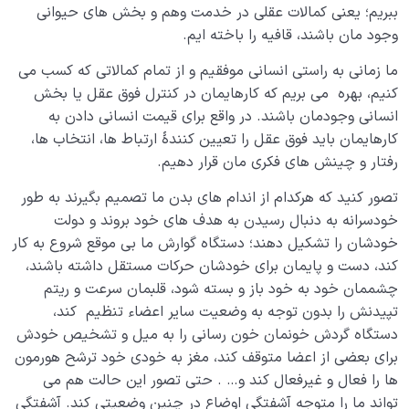
بالاترین لذت؛ معیاری که میزان سلامت قلب ما را مشخص
ببریم؛ یعنی کمالات عقلی در خدمت وهم و بخش های حیوانی
می کند!
وجود مان باشند، قافیه را باخته ایم.
موضوع تفکر در رسیدن یا نرسیدن ما به مقصد چه نقشی
ما زمانی به راستی انسانی موفقیم و از تمام کمالاتی که کسب می
دارد؟
کنیم، بهره می بریم که کارهایمان در کنترل فوق عقل یا بخش
انسانی وجودمان باشند. در واقع برای قیمت انسانی دادن به
تفکر مثبت و سازنده چه تفکری است و چه آثاری دارد؟
کارهایمان باید فوق عقل را تعیین کنندۀ ارتباط ها، انتخاب ها،
رفتار و چینش های فکری مان قرار دهیم.
مهم‌ترین اصول و قواعد تفکر چیست، چگونه فکر کنیم؟
تصور کنید که هرکدام از اندام های بدن ما تصمیم بگیرند به طور
آیا انسان اشرف مخلوقات است، چه عاملی انسان را متفاوت
خودسرانه به دنبال رسیدن به هدف های خود بروند و دولت
می‌ کند؟
خودشان را تشکیل دهند؛ دستگاه گوارش ما بی موقع شروع به کار
کند، دست و پایمان برای خودشان حرکات مستقل داشته باشند،
هدف خلقت و جایگاه انسان
0/7
چشممان خود به خود باز و بسته شود، قلبمان سرعت و ریتم
تپیدنش را بدون توجه به وضعیت سایر اعضاء تنظیم کند،
نقش الگو در حیات انسان
0/18
دستگاه گردش خونمان خون رسانی را به میل و تشخیص خودش
نسبت دنیا به آخرت
برای بعضی از اعضا متوقف کند، مغز به خودی خود ترشح هورمون
0/24
ها را فعال و غیرفعال کند و… . حتی تصور این حالت هم می
سنّت‌های الهی
0/20
تواند ما را متوجه آشفتگی اوضاع در چنین وضعیتی کند. آشفتگی