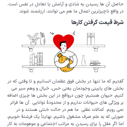
است؟
حاصل آن ها رسیدن به شادی و آرامش یا تعادل در نفس است.
در واقع ناچیزترین اعمال ما هم می توانند، ارزشمند شوند.
تفاوت غریزه و فطرت چیست، آیا انسان هم غریزه دارد؟
شرط قیمت گرفتن کارها
آیا علتی برای تفاوت انسان با سایر موجودات وجود دارد؟
معصومیت یعنی چه؟ چه دلیلی برای عصمت فرشتگان
وجود دارد؟
اشتراک انسان با سایر موجودات|عاملی برای درک بهتر از
ساختار نفس انسان
حضور و فعالیت فوق عقل به کارهای دنیایی ما قیمت
گفتیم که ما تنها در بخش فوق عقلمان انسانیم و تا وقتی که در
انسانی می‌ دهد
بخش های پایینی وجودمان یعنی حس، خیال و وهم سیر می
جسم مرکب روح است یعنی چه، جسم و روح چه رابطه‌ ای
کنیم، حیوان هستیم؛ چون درواقع در این بخش ها چیزی اضافه
باهم دارند؟
بر ویژگی های حیوانات نداریم و از محدودۀ توانایی آن ها فراتر
نمی رویم. کمالات عقلی ما هم در حالت خنثی هستند و در
چرا قرآن تنها اله انسان را الله می داند، آن هم وقتی که هر
صورتی که به علم صرف مشغول باشیم، نهایتاً یک فرشتۀ خوبیم،
بخش وجود ما معشوقی دارد؟
اما اگر عقل را برای رسیدن به مراتب اجتماعی و موهومات به کار