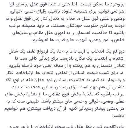
بر وجود ما ممکن نیست. اما حتی با غلبۀ فوق عقل بر سایر قوا
هم نمی توانیم برای همیشه آسوده باشیم، رقبای حسی، خیالی،
وهمی و عقلی فوق عقل ما مدام به دنبال کنار زدن فوق عقل و به
دولت رساندن حکومت خودشان هستند. ما باید همیشه مراقب
باشیم تا حاکمیت نفسمان را به اموری مثل مقام، پرستیژهای
ظاهری، امور وهمی، شهوت ها و قدرت ها نفروشیم.
درواقع یک انتخاب یا ارتباط نا به جا، یک ازدواج غلط، یک شغل
اشتباه یا انتخاب یک مکان نادرست برای زندگی کافی ست تا
تعادل نفسمان به هم ریخته و از هدف اصلی خود فاصله بگیریم.
اما برای کسب قیمت انسانی از تمامی انتخاب ها، ارتباطات، افکار
و رفتارمان نه تنها به حاکمیت رساندن فوق عقل؛ بلکه در اوج نگه
داشتن آن هم مهم است. برای رسیدن به این هدف مدام باید
مراقب باشیم که تغذیۀ بخش فوق عقلانی ما از تغذیۀ بخش های
عقلی، وهمی، خیالی و حسی مان بیشتر باشد. طبیعی ست که به
هر بخشی بیشتر رسیدگی کنیم، از آن دریافت بیشتری هم خواهیم
داشت.
برای تقویت کردن فوق عقل باید سطح ارتباطمان را با هر چیزی