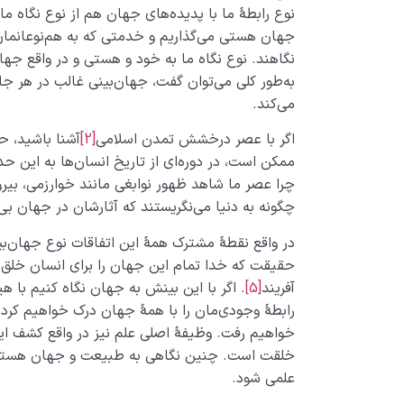
نوع رابطۀ ما با پدیده‌های جهان هم از نوع نگاه ما
جهان هستی می­‌گذاریم و خدمتی که به هم‌نوعانمان
نگاهند. نوع نگاه ما به خود و هستی و در واقع جها
به‌طور کلی می‌توان گفت، جهان‌بینی غالب در هر جا
می‌کند.
اگر با عصر درخشش تمدن اسلامی
[2]
آشنا باشید، ح
ممکن است، در دوره‌ای از تاریخ انسان­‌ها به این حد
چرا عصر ما شاهد ظهور نوابغی مانند خوارزمی، بیرو
چگونه به دنیا می­‌نگریستند که آثارشان در جهان بی
در واقع نقطۀ مشترک همۀ این اتفاقات نوع جهان‌بینی
حقیقت ‌که خدا تمام این جهان را برای انسان خلق 
آفریند
[5]
. اگر با این بینش به جهان نگاه کنیم با هیچ
رابطۀ وجودی‌مان را با همۀ جهان درک خواهیم کرد و 
خواهیم رفت. وظیفۀ اصلی علم نیز در واقع کشف این 
خلقت است. چنین نگاهی به طبیعت و جهان هستی می
علمی شود.