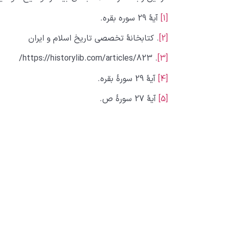
[1]
آیۀ 29 سوره بقره.
[2]
. کتابخانۀ تخصصی تاریخ اسلام و ایران
. https://historylib.com/articles/823/
[3]
[4]
آیۀ 29 سورۀ بقره.
[5]
آیۀ 27 سورۀ ص.