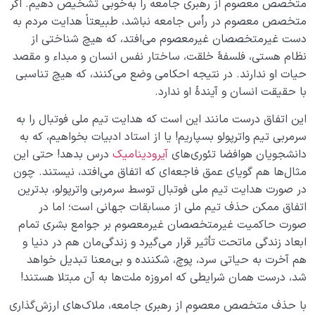
متخصص معصوم از رهبری جامعه را به‌خوبی تشخیص دهیم. اگر
متخصص معصوم در رأس جامعه نباشد، طبیعتاً هدایت مردم به
دست غیرمتخصصان غیرمعصوم ‌می‌افتد، که هیچ شناختی از
نظام هستی، فلسفۀ خلقت، ساختار نفس انسان و مبداء و مقصد
حیات او ندارند. در نتیجه احکامی ‌وضع می‌کنند، که هیچ تناسبی
با حقیقت انسان و آیندۀ او ندارد.
این اتفاق درست مانند این است که هدایت تیم ملی فوتبال را به
سرمربی تیم واترپولو بسپاریم! یا از استاد ادبیات بخواهیم، که به
دانشجویان هوافضا تئوری‌های
آیرودینامیک
درس بدهد! حتی این
مثال‌ها هم گویای عمق فاجعه‌ای که اتفاق می‌افتد، نیستند. چون
در صورت هدایت تیم ملی فوتبال توسط سرمربی واترپولو، بدترین
اتفاق ممکن حذف تیم ملی از مسابقات جهانی است؛ اما در
صورت حاکمیت غیرمتخصصان غیرمعصوم بر جوامع بشری تمام
ابعاد زندگی ماتحت تأثیر قرار می‌گیرد و زندگی‌مان هم در دنیا و
هم آخرت به حیاتی سرد، پوچ، شکننده و بی‌معنا تبدیل خواهد
شد، درست همان شرایطی که امروزه ملت‌ها به آن مبتلا هستند!
با حذف متخصص معصوم از رهبری جامعه، ملاک‌های ارزش‌گذاری