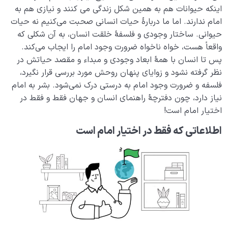
اینکه حیوانات هم به همین شکل زندگی می کنند و نیازی هم به
آیا قرآن منشور خلقت است؟ رابطۀ میان قرآن و سایر
مخلوقات چیست؟
امام ندارند. اما ما دربارۀ حیات انسانی صحبت می‌کنیم نه حیات
حیوانی. ساختار وجودی و فلسفۀ خلقت انسان، به آن شکلی که
رابطه قرآن با نفس ما چیست؟ آیا به‌تنهایی می‌توانیم قرآن را
واقعاً هست، خواه ناخواه ضرورت وجود امام را ایجاب می‌کند.
بفهمیم؟
پس تا انسان با همۀ ابعاد وجودی و مبداء و مقصد حیاتش در
نظر گرفته نشود و زوایای پنهان روحش مورد بررسی قرار نگیرد،
نقش پیامبران در حرکت انسانی ما چیست؟ ضرورت این
فلسفه و ضرورت وجود امام به درستی درک نمی‌شود. بشر به امام
نقش از کجا مشخص می‌شود؟
نیاز دارد، چون دفترچۀ راهنمای انسان و جهان فقط و فقط در
ضرورت وجود امام معصوم در جامعه چیست و اگر نباشد
اختیار امام است!
چه می‌شود؟
اطلاعاتی که فقط در اختیار امام است
چرا باید امام معصوم باشد؟ آیا عصمت امام اختیاری است؟
چه کسی می‌تواند بهترین الگو برای زندگی ما باشد؟
آیا انسان تمام یا کامل وجود دارد، شناخت او چه فایده ای
برای ما دارد؟
نقش و جایگاه قلب در انسان شناسی و حیات معنوی انسان
چیست؟