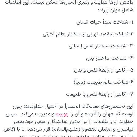
داشتن آن‌ها هدایت و رهبری انسان‌ها ممکن نیست. این اطلاعات
چگونه انسان شویم؟
0/18
شامل موارد زیرند:
1­- شناخت مبدأ حیات انسان
2­-شناخت مقصد نهایی و ساختار نظام آخرتی
3­- شناخت ساختار نفس انسانی
4-­ شناخت ساختار بدن
5-­ آگاهی از رابطۀ نفس و بدن
6-­شناخت عالم طبیعت (دنیا)
7­- آگاهی از رابطۀ نفس با طبیعت
این تخصص‌های هفت‌گانه انحصاراً در اختیار خداوندند؛ چون
اوست که جهان را آفریده و آن را
ربوبیت
و مدیریت می‌کند. سپس
خداوند این اطلاعات را در اختیار نمایندگان رسمی خود یعنی
پیامبران و امامان معصوم (علیهم‌السلام) قرار می‌دهد، تا با آگاهی