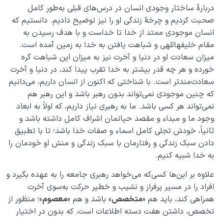
دربارۀ ساختار وجودی انسان در درس‌های قبلی به‌طور کامل
کسب قلب سلیم یعنی چه؟ بدون قلب سلیم چه شرایطی
صحبت کردیم و چرخۀ زندگی او را نیز توضیح دادیم. دانستیم که
خواهیم داشت؟
انسان موجودی ممتد از خدا تا خداست و با هدف رسیدن به
مقام خلیفهاللهی و شباهت یافتن به خدا به زمین آمده است.
شباهت با امام چیست؟ چه‌موقع به ضرورت شباهت با امام
میزان سعادت او در دنیا و آخرت نیز به میزان این شباهت گره
می‌رسیم؟
خورده و هر چه قدر بیشتر به خدا تقرب پیدا کند، در دنیا و آخرت
سعادت‌مندتر است. با شناختی که اکنون از انسان داریم، می‌دانیم
راه تقرب و نزدیکی به خدا چیست و این مسیر را چگونه باید
طی کرد؟
که چنین موجودی نمی‌تواند بدون رهبر باشد و این رهبر هم
نمی‌تواند هر کسی باشد. ما به رهبری نیاز داریم، که اولاً به ابعاد
پاسخ به یک سؤال پرتکرار؛ چرا باید تقلید کنیم؟!
وجود ما و مبداء و مقصد حیاتمان اشراف کامل داشته باشد و
ثانیاً، خودش تجلی کامل اسماء و صفات خدا باشد؛ تا با تطبیق
نسبت دنیا به آخرت
0/24
دادن سبک زندگی و رفتارمان با سبک زندگی و منش او خودمان را
به خدا شبیه کنیم.
سنّت‌های الهی
0/20
علاوه بر این‌ها کسی‌که می‌خواهد رهبری جامعه را به عهده بگیرد و
مرگ یا تولد؟
0/13
افراد را در مسیر پرفراز و نشیب و خطیر حرکت به‌سوی آخرت
همراهی کند، باید هم «
متخصص
» باشد و هم «
معصوم
»؛ منظور از
دنیا؛ باشگاه انسان‌سازی
0/8
تخصص، داشتن هفت دسته اطلاعات است، که بدون در اختیار