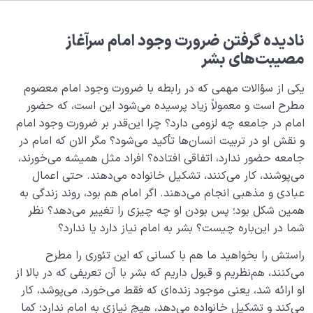
هدف خلقت و جایگاه انسان
0/7
نقش الگو در حیات انسان
نادیده گرفتن ضرورت وجود امام سرآغاز
0/18
مصیبت‌های بشر
نقش مربی در تربیت اخلاقی و رسیدن به کمال انسانی
یکی از سؤالات مهمی ‌که در رابطه با ضرورت وجود امام معصوم
چیست؟
مطرح است و معمولاً زیاد پرسیده می‌شود این است، که حضور
اصالت تخصص چیست؟ چرا رجوع به متخصص همه
امام در جامعه چه لزومی‌‌ دارد؟ چرا این‌قدر بر ضرورت وجود امام
گیرترین اصل عقلی جهان است؟
و نقش او در تربیت انسان‌ها تأکید می‌شود؟ مگر الان که امام در
جامعه حضور ندارد، اتفاقی افتاده؟ افراد مثل همیشه می‌خورند،
متخصص امور انسانی کیست؟ چرا انسان به یک متخصص
می‌پوشند، کار می‌کنند، تشکیل خانواده می‌دهند. حتی اعمال
نیازی مداوم دارد؟
عبادی و مذهبی انجام می‌دهند. اگر امام هم بود، روند زندگی به
شدن یا صیرورت انسان یعنی چه و به چه فرآیندی گفته
همین شکل بود؛ پس بودن او چه چیزی را تغییر می‌دهد؟ نظر
می‌شود؟
شما در این‌باره چیست؟ بشر به امام نیاز دارد یا ندارد؟
ضرورت اصالت تخصص چیست؟ آیا بدون این اصل به
راستش را بخواهید ما هم با کسانی که این تئوری را مطرح
هدف خلقت خود می‌رسیم؟
می‌کنند، هم‌نظریم و قبول داریم که بشر با آن تعریفی که در بالا از
او ارائه شد، یعنی موجود زنده‌ای که فقط می‌خورد، می‌پوشد، کار
تعریف دین و کارکرد دین در زندگی امروزه ما چیست؟
می‌کند و تشکیل خانواده می‌دهد، هیچ نیازی به امام ندارد؛ کما