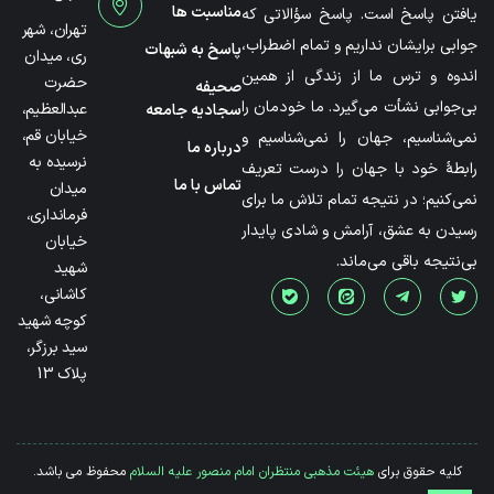
مناسبت ها
یافتن پاسخ است. پاسخ سؤالاتی که
تهران، شهر
جوابی برایشان نداریم و تمام اضطراب،
پاسخ به شبهات
ری، میدان
اندوه و ترس ما از زندگی از همین
حضرت
صحیفه
بی‌جوابی نشأت می‌گیرد. ما خودمان را
عبدالعظیم،
سجادیه جامعه
خیابان قم،
نمی‌شناسیم، جهان را نمی‌شناسیم و
درباره ما
نرسیده به
رابطۀ خود با جهان را درست تعریف
تماس با ما
میدان
نمی‌کنیم؛ در نتیجه تمام تلاش ما برای
فرمانداری،
رسیدن به عشق، آرامش و شادی پایدار
خیابان
بی‌نتیجه باقی می‌ماند.
شهید
کاشانی،
کوچه شهید
سید برزگر،
پلاک 13
کلیه حقوق برای
هیئت مذهبی منتظران امام منصور علیه السلام
محفوظ می باشد.