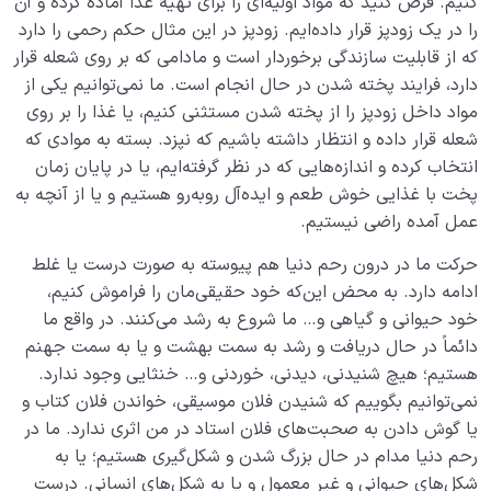
کنیم. فرض کنید که مواد اولیه‌ای را برای تهیۀ غذا آماده کرده و آن
را در یک زودپز قرار داده‌ایم. زودپز در این مثال حکم رحمی را دارد
که از قابلیت سازندگی برخوردار است و مادامی که بر روی شعله قرار
دارد، فرایند پخته شدن در حال انجام است. ما نمی‌توانیم یکی از
مواد داخل زودپز را از پخته شدن مستثنی کنیم، یا غذا را بر روی
شعله قرار داده و انتظار داشته باشیم که نپزد. بسته به موادی که
انتخاب کرده‌ و اندازه‌هایی که در نظر گرفته‌ایم، یا در پایان زمان
پخت با غذایی خوش طعم و ایده‌آل روبه‌رو هستیم و یا از آنچه به
عمل آمده راضی نیستیم.
حرکت ما در درون رحم دنیا هم پیوسته به صورت درست یا غلط
ادامه دارد. به محض این‌که خود حقیقی‌مان را فراموش کنیم،
خود حیوانی و گیاهی و… ما شروع به رشد می‌کنند. در واقع ما
دائماً در حال دریافت و رشد به سمت بهشت و یا به سمت جهنم
هستیم؛ هیچ شنیدنی، دیدنی، خوردنی و… خنثایی وجود ندارد.
نمی‌توانیم بگوییم که شنیدن فلان موسیقی، خواندن فلان کتاب و
یا گوش دادن به صحبت‌های فلان استاد در من اثری ندارد. ما در
رحم دنیا مدام در حال بزرگ شدن و شکل‌گیری هستیم؛ یا به
شکل‌های حیوانی و غیر معمول و یا به شکل‌های انسانی. درست