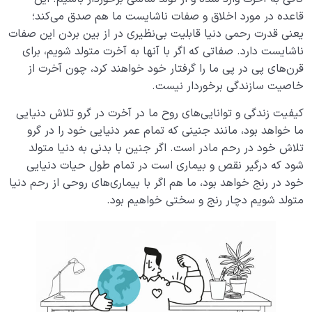
می‌ گذارد؟
قاعده در مورد اخلاق و صفات ناشایست ما هم صدق می‌کند؛
میزان ادراک عالم آخرت برای ما، متناسب با درک دنیا توسط
یعنی قدرت رحمی دنیا قابلیت بی‌نظیری در از بین بردن این صفات
جنین است
ناشایست دارد. صفاتی که اگر با آنها به آخرت متولد شویم، برای
قرن‌های پی در پی ما را گرفتار خود خواهند کرد، چون آخرت از
شناخت و آگاهی؛ بال‌هایی برای پرواز در آسمان انسانیت
خاصیت سازندگی برخوردار نیست.
نقش و جایگاه تدبیر در رحم مادر و عالم دنیا کجاست؟
کیفیت زندگی و توانایی‌های روح ما در آخرت در گرو تلاش دنیایی
ما خواهد بود، مانند جنینی که تمام عمر دنیایی خود را در گرو
مفهوم قوه و فعل چیست و چرا آخرت به اندازه دنیا قدرت
تلاش خود در رحم مادر است. اگر جنین با بدنی به دنیا متولد
سازندگی ندارد؟
شود که درگیر نقص و بیماری است در تمام طول حیات دنیایی
اثرات غفلت در دوران جنینی و آثار غفلت در دنیا
خود در رنج خواهد بود، ما هم اگر با بیماری‌های روحی از رحم دنیا
متولد شویم دچار رنج و سختی خواهیم بود.
چگونه می‌توانیم از فرصت عمر در رحم دنیا حداکثر استفاده
را ببریم؟
فلسفهٔ درک درد و رسیدن به سلامت در دنیا و آخرت
سقط شدن مفهومی گسترده که در زندگی ما جریان دارد
میزان یعنی چه و میزان سنجش اعمال در قیامت چیست؟