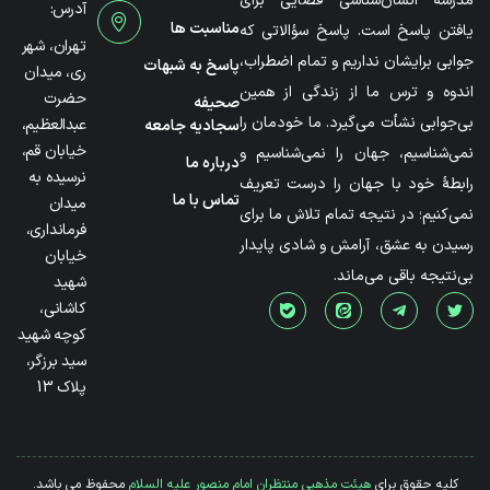
مدرسۀ انسان‌شناسی فضایی برای
آدرس:
مناسبت ها
یافتن پاسخ است. پاسخ سؤالاتی که
تهران، شهر
جوابی برایشان نداریم و تمام اضطراب،
پاسخ به شبهات
ری، میدان
اندوه و ترس ما از زندگی از همین
حضرت
صحیفه
بی‌جوابی نشأت می‌گیرد. ما خودمان را
عبدالعظیم،
سجادیه جامعه
خیابان قم،
نمی‌شناسیم، جهان را نمی‌شناسیم و
درباره ما
نرسیده به
رابطۀ خود با جهان را درست تعریف
تماس با ما
میدان
نمی‌کنیم؛ در نتیجه تمام تلاش ما برای
فرمانداری،
رسیدن به عشق، آرامش و شادی پایدار
خیابان
بی‌نتیجه باقی می‌ماند.
شهید
کاشانی،
کوچه شهید
سید برزگر،
پلاک 13
کلیه حقوق برای
هیئت مذهبی منتظران امام منصور علیه السلام
محفوظ می باشد.