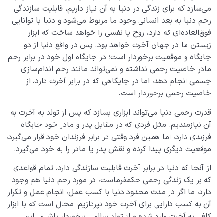
قابلیت سازندگی رحم چیست؟ آیا این خاصیت دائمی و
می‌سازد که برای زندگی در دنیا به آن نیاز داریم، قابلیت سازندگی
همیشگی است؟
رحم دنیا به بعد انسانی وجود ما مربوط می‌شود و دنیا با توانایی
قدرت رحمی دنیا؛ قابلیتی که نمی‌شود آن را نادیده گرفت
فوق‌العاده‌ای که دارد، روح یا نفسی را خواهد ساخت که ابزار
زیستن ما در جهان آخرت خواهد بود. پس در واقع دنیا از دو
دیدن ملکوت اشیاء یعنی چه و چرا اکثر ما این ملکوت را نمی
جایگاه و موقعیت برخوردار است؛ در جایگاه اول خود در برابر رحم
بینیم؟
مادر خاصیت رحمی نداشته و نمی‌تواند مانند رحم اندام‌سازی
جسمی انجام دهد، اما در جایگاهی که در برابر آخرت دارد، از
مخفی بودن ملکوت، گامی در مسیر درک چیستی ملکوت
خاصیت رحمی برخوردار است.
نسبت‌ مکانی چیست؟ موقعیت دنیا نسبت به آخرت چگونه
قدرت رحمی دنیا می‌تواند ابزاری بسازد که پس از تولد به آخرت به
تعریف می‌شود؟
آن نیازمندیم. مثل فردی که در مقابل پدر و مادر خود جایگاه
نسبت وجودی چیست؟ اگر دنیایی نباشد، برای رحم مادر
فرزندی دارد، اما همین فرد وقتی در برابر فرزندان خود قرار می‌گیرد،
وجودی قائلیم؟
موقعیت دیگری پیدا کرده و نقش پدر یا مادر را به خود می‌گیرد.
وسعت آخرت در برابر دنیا از چه قاعده‌ای پیروی می‌کند؟
از آنجا که دنیا در برابر آخرت قابلیت سازندگی دارد، تمام قواعدی
که بر یک زندگی رحمی حکمفرماست، در مورد رحم دنیا هم وجود
رابطه دنیا با آخرت، رابطه‌ای ناشناخته که قدر آن را نمی‌دانیم
دارد، ما اگر در مدت محدود دنیا با کسب عمل، انجام عمل و تکرار
آن به کسب دارایی برای آخرت خود نپردازیم، محال است که با ابزار
درک عظمت آخرت؛ چگونه بزرگی آخرت بر رفتار ما در دنیا اثر
کافی به آخرت وارد شده و از تولد سالمی برخوردار باشیم. این