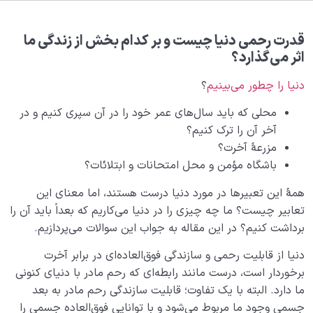
هدف خلقت و جایگاه انسان
0/7
نقش الگو در حیات انسان
0/18
قدرت رحمی دنیا چیست و بر کدام بخش از زندگی ما
اثر می‌گذارد؟
نسبت دنیا به آخرت
0/24
دنیا را چطور می‌بینیم
؟
آیا تکنولوژی‌ های پیشرفته می‌ توانند جاودانگی انسان را
محلی که باید سال‌های عمر خود را در آن سپری کنیم و در
تحقق بخشند؟!
آخر آن را ترک کنیم؟
مزرعۀ آخرت؟
قانون نسبت؛ راهی برای فهم ویژگی‌های جهان آخرت
باشگاه مؤمن و محل امتحانات و ابتلائات؟
آشنایی با مفهوم نار و نور در کمالات و ارتباط آن با ساختار
همۀ این تعبیرها در مورد دنیا درست هستند، اما معنای این
نفس ما
تعابیر چیست؟ ما چه چیزی را در دنیا می‌کاریم که بعداً باید آن را
ضرورت کسب نور در رحم مادر؛ عامل تعیین کننده در
برداشت کنیم؟ در این مقاله به جواب این سوالات می‌پردازیم.
سعادت جنین
دنیا از قابلیت رحمی و سازندگی فوق‌العاده‌ای در برابر آخرت
اصالت دنیا نسبت به رحم؛ اصلی که جنین نمی‌تواند از آن
برخوردار است، درست مانند رابطه‌ای که رحم مادر با دنیای کنونی
غافل شود
ما دارد. البته با یک تفاوت؛ قابلیت سازندگی رحم مادر به بعد
جسمی وجود ما مربوط می‌شود و با توانایی فوق‌العاده جسمی را