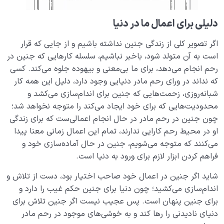
چه رابطه‌ای بین میزان سلامت جنین و بهره‌مندی از دنیا
دلیلی برای اعمال ما در دنیا
وجود دارد؟
اگر تصویر کلی از زندگی جنین نداشته باشیم و از جایی که قرار
سنّت‌های الهی
است به آن متولد شود، باخبر نباشیم، سلسله کارهایی که جنین در
0/20
رحم انجام می‌دهد، برای ما بی‌معنی و بیهوده جلوه می‌کند. کسی
مرگ یا تولد؟
0/13
که نداند در ورای رحم مادر دنیایی وجود دارد، دلیل این همه کار
شبانه‌روزی، زحمت‌هایی که جنین برای اندام‌سازی می‌کشد و
دنیا؛ باشگاه انسان‌سازی
0/8
محدودیت‌هایی که برای خود ایجاد می‌کند را متوجه نخواهد شد؛
چون جنین در رحم مادر در حال انجام اعمالی‌ست که برای زندگی
چگونه انسان شویم؟
0/18
او در محیط رحم کارایی ندارند، تمام این اعمال زمانی معنا پیدا
می‌کنند که متوجه می‌شویم، جنین در حال آماده‌سازی خود و
فراهم کردن ابزار لازم برای ورود به دنیا است.
شاید اگر جنین در اعمال خود صاحب اختیار بود، دست از تلاش و
اندام‌سازی می‌کشید؛ چون دنیا برای جنین حکم غیب را دارد و
برای جنین پنهان است. پس عجیب نیست اگر جنین تلاش برای
دنیای نادیدنی‌ را رها کند و به خوشی‌های موجود در رحم مادر