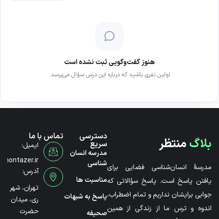
هنوز گفت‌وگویی ثبت نشده است
اولین نفری باشید که درباره این درس سؤال می‌پرسد.
دسترسی
تماس با ما
بلاگ
منتظر
سریع
ایمیل:
مدرسه انسان
@montazer.ir
شناسی
مدرسۀ انسان‌شناسی فضایی برای
آدرس:
مناسبت ها
یافتن پاسخ است. پاسخ سؤالاتی که
تهران، شهر
جوابی برایشان نداریم و تمام اضطراب،
پاسخ به شبهات
ری، میدان
اندوه و ترس ما از زندگی از همین
حضرت
صحیفه