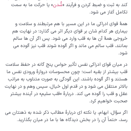
کند به ثبت و ضبط کردن و فرآیند «
شُدن
» یا حرکت ما به سمت
تکامل آغاز می شود.
همۀ قوای ادراکی ما در این مسیر با هم مرتبطند و سلامت و
بیماری هر کدام شان بر قوای دیگر اثر می گذارد؛ در نهایت هم
خروجی همۀ آن ها به قلب وارد می شود. پس اگر آن ها سالم
بمانند، قلب سالم می ماند و اگر آلوده شوند قلب نیز آلوده می
شود.
در میان قوای ادراکی نفس تأثیر حواس پنج گانه در حفظ سلامت
قلب بیشتر از بقیه است؛ چون محسوسات دروازۀ ورودی نفس ما
هستند و اگر آلوده باشند، این آلودگی به صورت متناوب به مراتب
بالاتر منتقل می شود و در قدم اول خیال، سپس وهم و در نهایت
عقل و قلب را آلوده می کند. دربارۀ «قلب سلیم» در آینده بیشتر
صحبت خواهیم کرد.
اگر سؤال، ابهام، یا نکته ای دربارۀ مطالب ذکر شده به ذهنتان می
رسد، حتماً آن را در بخش دیدگاه ها با ما در میان بگذارید.