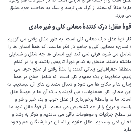
عقل است و از جمله قوای ادراکی است که در حیوانات هم وجود
دارد؛ مثلاً گوسفند از گرگ می ترسد و سگ به صاحب خود عشق
می ورزد.
قوۀ عقل؛ درک کنندۀ معانی کلی و غیر مادی
کار قوۀ عقل درک معانی کلی است. به طور مثال وقتی می گوییم
«انسان» معنایی کلی و جامع در نظر ماست، که همۀ انسان ها را
شامل می شود، فرقی نمی کند این انسان ها چه شکل و شمایلی
داشته باشند، متعلق به کدام دورۀ تاریخی باشند و یا در کدام
منطقۀ جغرافیایی زندگی کنند؛ یا مثلاً وقتی از صلح حرف می
زنیم، منظورمان یک مفهوم کلی است، که شامل صلح در همۀ
زمان ها و مکان ها می شود و دنبال مصداق های آن نیستیم. به
این معانی کلی «معقولات» می گویند و درک آن ها بر عهدۀ عقل
است. ما به واسطۀ برخورداری از عقل خوب و بد، خیر و شر و
راست و دروغ را از هم تشخیص می دهیم. اگر قوۀ عقل نبود ما
در سطح جزئیات و موهومات باقی می ماندیم و هرگز به رشد و
تعالی نمی رسیدیم. عقل علاوه بر انسان در فرشتگان هم وجود
دارد.