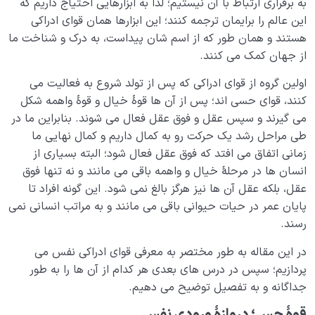
به برقراری ارتباط با آن نیستیم؛ لذا به ابزارهایی احتیاج داریم که
منظور از «من حقیقی» در وجود انسان چیست؟ | معرفی
بالاتر از عقل یا فوق عقل
این عالم را برایمان ترجمه کنند؛ این ابزارها همان قوای ادراکی
هستند و همان طور که از اسم شان پیداست، به درک و شناخت ما
حقیقت انسان در چیست؟ چرا انسان‌ها برداشت‌های غلطی
از جهان کمک می کنند.
از خود دارند؟
اولین گروه از قوای ادراکی که پس از تولد شروع به فعالیت می
تعریف انسان چیست؟ آیا بازتعریف انسان و مفهوم آدمیت
کنند، قوای حسی اند؛ پس از آن ها قوۀ خیال و قوۀ واهمه شکل
ضروری است؟
می گیرند و سپس عقل و فوق عقل فعال می شوند. بنابراین ما در
طی مراحل رشد یک حرکت رو به کمال داریم و کمال نهایی ما
انسان بی نهایت طلب است یا موجودی سیری ناپذیر؟
زمانی اتفاق می افتد که فوق عقل فعال شود؛ البته بسیاری از
بررسی نقش و جایگاه انواع کمال در مراتب وجود انسان
انسان ها در مرحلۀ خیال و واهمه باقی می مانند و نه تنها فوق
عقل، بلکه عقل آن ها نیز هرگز بالغ نمی شود. این گونه افراد تا
کمالات انسانی چیستند و چه ارتباطی با شادی و آرامش ما
پایان عمر در حیات حیوانی باقی می مانند و به مراتب انسانی نمی
دارند؟
رسند.
مفهوم کمال گرایی یا کمال طلبی چیست؟ آیا آن را درست
در این مقاله به طور مختصر به معرفی قوای ادراکی نفس می
فهمیده ایم؟
پردازیم؛ سپس در درس های بعدی هر کدام از آن ها را به طور
جداگانه و به تفصیل توضیح می دهیم.
دین چیست؟ آیا دین مجموعه ای از احکام است؟ مخاطب
دین کیست؟