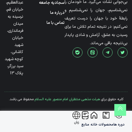
بی‌جوابی نشأت می‌گیرد. ما خودمان را
عبدالعظیم،
سجادیه جامعه
خیابان قم،
نمی‌شناسیم، جهان را نمی‌شناسیم و
درباره ما
نرسیده به
رابطۀ خود با جهان را درست تعریف
تماس با ما
میدان
نمی‌کنیم؛ در نتیجه تمام تلاش ما برای
فرمانداری،
رسیدن به عشق، آرامش و شادی پایدار
خیابان
بی‌نتیجه باقی می‌ماند.
شهید
کاشانی،
کوچه شهید
سید برزگر،
پلاک 13
کلیه حقوق برای
هیئت مذهبی منتظران امام منصور علیه السلام
محفوظ می باشد.
زبان
دوره ها
محصولات
خانه
منابع