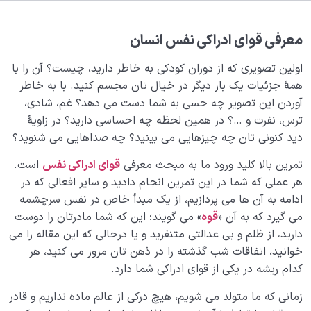
ویژگی ذاتی موجودات چگونه آنان را به 5 دستۀ کلی تقسیم
می‌کند؟
معرفی قوای ادراکی نفس انسان
قانون زوجیت چیست و ملاک‌های مهم در زوجیت بین دو
موجود کدامند؟
اولین تصویری که از دوران کودکی به خاطر دارید، چیست؟ آن را با
همۀ جزئیات یک بار دیگر در خیال تان مجسم کنید. با به خاطر
حقیقت وجود انسان چیست؟ انسان کیست؟
آوردن این تصویر چه حسی به شما دست می دهد؟ غم، شادی،
ترس، نفرت و …؟ در همین لحظه چه احساسی دارید؟ در زاویۀ
معرفی ابعاد وجود انسان؛ آیا انسان به‌ جز جسم بُعد دیگری
دید کنونی تان چه چیزهایی می بینید؟ چه صداهایی می شنوید؟
هم دارد؟
تمرین بالا کلید ورود ما به مبحث معرفی
قوای ادراکی نفس
است.
بعد جمادی چیست؟ | منشأ علاقۀ انسان به تجمّلات و
هر عملی که شما در این تمرین انجام دادید و سایر افعالی که در
مادیات
ادامه به آن ها می پردازیم، از یک مبدأ خاص در نفس سرچشمه
بعد گیاهی انسان چیست | جایگاه انسان در بعد گیاهی
می گیرد که به آن «
قوه
» می گویند؛ این که شما مادرتان را دوست
دارید، از ظلم و بی عدالتی متنفرید و یا درحالی که این مقاله را می
من حیوانی چیست؟ | ما در کدام خصلت‌ها با حیوانات
خوانید، اتفاقات شب گذشته را در ذهن تان مرور می کنید، هر
مشترکیم؟
کدام ریشه در یکی از قوای ادراکی شما دارد.
عقل چیست؟ همیشه عقل دلیل برتری انسان نیست
زمانی که ما متولد می شویم، هیچ درکی از عالم ماده نداریم و قادر