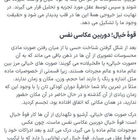
نظام محبتی انسان
0/20
شوند و سپس توسط عقل مورد تجزیه و تحلیل قرار می گیرند. در
نهایت نیز خروجی همۀ این ها در قلب پدیدار می شود و حقیقت
هدف خلقت و جایگاه انسان
0/7
وجود ما را تشکیل می دهد.
نقش الگو در حیات انسان
قوۀ خیال؛ دوربین عکاسی نفس
0/18
بعد از شکل گرفتن شناخت حسی با از میان رفتن صورت مادی
نسبت دنیا به آخرت
0/24
محسوسات تصویری از آن ها در ذهن باقی می ماند که به آن
سنّت‌های الهی
«صورت خیالی» یا «مُخیلات» می گویند؛ صورت های خیالی مرز بین
0/20
عالم ماده و عالم مجردات هستند، زیرا قسمتی از خصوصیات ماده
مرگ یا تولد؟
0/13
مثل اندازه و رنگ را دارند اما حجم، وزن، مکان و زمان ندارند.
مثلاً در تمرین بالا شما خاطرۀ دوران کودکی تان را با وجود این که
دنیا؛ باشگاه انسان‌سازی
0/8
زمان زیادی از آن گذشته و در حال حاضر در آن مکان حضور
ندارید، در همان مکانی که اتفاق افتاده بود، تجسم کردید.
چگونه انسان شویم؟
0/18
درک صورت های خیالی، آرشیو و نگهداری از آن ها کار قوۀ خیال
است؛ قوۀ خیال دوربین عکاسی نفس ماست، چون عکس
موجودات عالم ماده را می گیرد، درک می کند و بعد ادراکات خود را
به قوۀ عقل می سپارد. قوۀ خیال این توانایی را دارد که با ترکیب