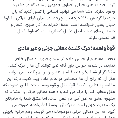
کردن صورت های خیالی تصاویر جدیدی بسازد، که در واقعیت
وجود ندارند. مثلاً شما می توانید انسانی را تصور کنید که بال
دارد، یا گردنش 360 درجه می چرخد. در میان قوای ادراکی ما قوۀ
خیال بسیار قدرتمند است. همۀ اختراعات، آثار هنری، اشعار و
داستان های زیبا حاصل تخیل کسانی است، که قوۀ خیال
قدرتمندی دارند.
قوۀ واهمه؛ درک کنندۀ معانی جزئی و غیر مادی
بعضی مفاهیم از جنس ماده نیستند و صورت و شکل خاصی
ندارند؛ در نتیجه حواس پنج گانه نمی توانند آن ها را درک کنند.
مثلاً اگر از شما بخواهند، ظلم یا عشق را ترسیم کنید نمی توانید؛
مگر آن که برای آن ها مصداقی در عالم ماده پیدا کنید. درک این
مفاهیم انتزاعی وظیفۀ قوۀ عقل و قوۀ وهم است؛ با این تفاوت که
عقل معانی کلی را درک می کند و واهمه معانی جزئی را. مثلاً درک
مفهوم عشق به طور کلی کار عقل است، اما عشق شما به مادرتان
یک مفهوم جزئی است و درک آن توسط قوۀ واهمه صورت می
گیرد. به این معانی جزئی «موهومات» می گویند. وهم مرتبۀ پایینی