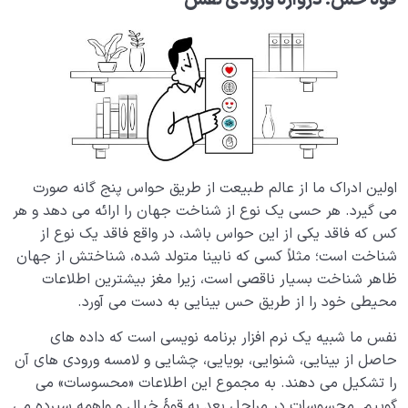
قوۀ حس؛ دروازۀ ورودی نفس
قوای ادراکی انسان چیستند و چه می کنند؟ ׀ حس، خیال،
وهم، عقل و قلب
کارکردها و آسیب های بخش حسی چگونه نقش حس در
زندگی را بیان می کنند؟
قوۀ تخیل چیست و چه نقشی در زندگی انسان دارد
وهم چیست، چه ارتباطی با توهم دارد و چه نقشی در زندگی
اولین ادراک ما از عالم طبیعت از طریق حواس پنج گانه صورت
ما ایفا می کند؟
می گیرد. هر حسی یک نوع از شناخت جهان را ارائه می دهد و هر
کس که فاقد یکی از این حواس باشد، در واقع فاقد یک نوع از
تعریف قوه عقل و بررسی تفاوت های میان انسان عاقل و
انسان باهوش
شناخت است؛ مثلاً کسی که نابینا متولد شده، شناختش از جهان
ظاهر شناخت بسیار ناقصی است، زیرا مغز بیشترین اطلاعات
نفس یا روح چیست؟ آیا روح همان فعل و انفعالات درون
محیطی خود را از طریق حس بینایی به دست می آورد.
مغز است؟
نفس ما شبیه یک نرم افزار برنامه نویسی است که داده های
فوق عقل چیست ؟ بخش انسانی وجود ما چه نام دارد و
حاصل از بینایی، شنوایی، بویایی، چشایی و لامسه ورودی های آن
چه کارکردی دارد؟
را تشکیل می دهند. به مجموع این اطلاعات «محسوسات» می
گوییم. محسوسات در مراحل بعد به قوۀ خیال و واهمه سپرده می