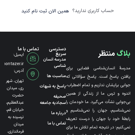
حساب کاربری ندارید؟
همین الان ثبت نام کنید
دسترسی
تماس با ما
بلاگ
منتظر
سریع
ایمیل:
مدرسه انسان
@montazer.ir
شناسی
مدرسۀ انسان‌شناسی فضایی برای
آدرس:
مناسبت ها
یافتن پاسخ است. پاسخ سؤالاتی که
تهران، شهر
جوابی برایشان نداریم و تمام اضطراب،
پاسخ به شبهات
ری، میدان
اندوه و ترس ما از زندگی از همین
حضرت
صحیفه
بی‌جوابی نشأت می‌گیرد. ما خودمان را
عبدالعظیم،
سجادیه جامعه
خیابان قم،
نمی‌شناسیم، جهان را نمی‌شناسیم و
درباره ما
نرسیده به
رابطۀ خود با جهان را درست تعریف
تماس با ما
میدان
نمی‌کنیم؛ در نتیجه تمام تلاش ما برای
فرمانداری،