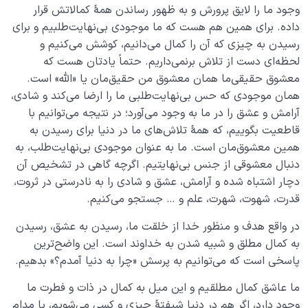
وجود ما را لایق پرورش و به ظهور رساندن همۀ کمالاتش قرار
داده. برای همین هم هست که ما موجودی بی‌نهایت‌طلبیم و برای
رسیدن به چیزی که آن را کمال می‌دانیم، کوشش می‌کنیم و
لحظه‌ای دست از تلاش برنمی‌داریم. حتماً یادتان هست که
معشوق حقیقی‌ما همان معشوق من حقیق‌مان یا «الله» است.
همان موجودی که حس بی‌نهایت‌طلبی ما را ارضا می‌کند و شادی،
آرامش و عشق را در ما به وجود می‌آورد؛ در نتیجه می‌توانیم با
قاطعیت بگوییم، که همۀ تلاش‌های ما در دنیا برای رسیدن به
همین معشوق‌مان است. ما به عنوان موجودی بی‌نهایت‌طلب، به
دنبال معشوقی از جنس بی‌نهایتیم. اگرچه گاهی در تشخیص آن
دچار اشتباه شده و آرامش، عشق و شادی را به نادرستی در ثروت،
قدرت، شهوت، شهرت، علم و … جستجو می‌کنیم.
در واقع هدف و منظور خدا از خلقت ما، رسیدن به عشق، رسیدن
به کمال‌ مطلق و شبیه شدن به خداوند است. این واضح‌ترین
پاسخی ا‌ست که می‌توانیم به پرسش «چرا به دنیا آمدم؟» ‌بدهیم.
ما عاشق کمال مطلقیم و این میل به کمال در ذات و فطرت ما
وجود دارد، اگر هم در دنیا شیفتۀ چیزی و کسی می‌شویم، یا مدام