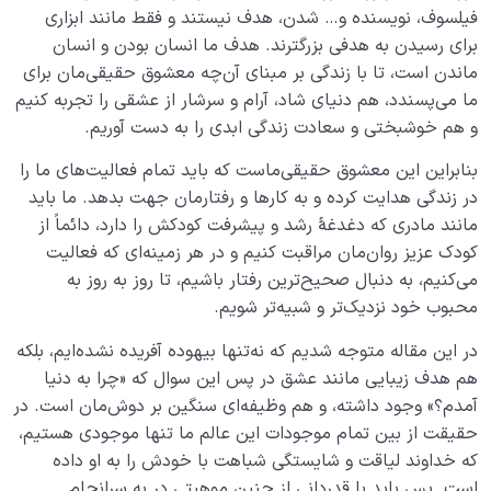
فیلسوف، نویسنده و… شدن، هدف نیستند و فقط مانند ابزاری
برای رسیدن به هدفی بزرگترند. هدف ما انسان بودن و انسان
ماندن است، تا با زندگی بر مبنای آن‌چه معشوق حقیقی‌مان برای
ما می‌پسندد، هم دنیای شاد، آرام و سرشار از عشقی را تجربه کنیم
و هم خوشبختی و سعادت زندگی ابدی را به دست آوریم.
بنابراین این معشوق حقیقی‌ماست که باید تمام فعالیت‌های ما را
در زندگی هدایت کرده و به کارها و رفتارمان جهت ‌بدهد. ما باید
مانند مادری که دغدغۀ رشد و پیشرفت کودکش را دارد، دائماً از
کودک عزیز روان‌مان مراقبت کنیم و در هر زمینه‌ای که فعالیت
می‌کنیم، به دنبال صحیح‌ترین رفتار باشیم، تا روز به روز به
محبوب خود نزدیک‌تر و شبیه‌تر شویم.
در این مقاله متوجه شدیم که نه‌تنها بیهوده آفریده نشده‌ایم، بلکه
هم هدف زیبایی مانند عشق در پس این سوال که «چرا به دنیا
آمدم؟» وجود داشته، و هم وظیفه‌ای سنگین بر دوش‌مان است. در
حقیقت از بین تمام موجودات این عالم ما تنها موجودی هستیم،
که خداوند لیاقت و شایستگی شباهت با خودش را به او داده
است. پس باید با قدردانی از چنین موهبتی در به سرانجام