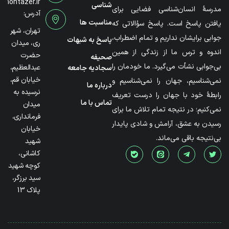
@montazer.ir
شناسی
مدرسۀ انسان‌شناسی فضایی برای
آدرس:
مناسبت ها
یافتن پاسخ است. پاسخ سؤالاتی که
تهران، شهر
جوابی برایشان نداریم و تمام اضطراب،
پاسخ به شبهات
ری، میدان
اندوه و ترس ما از زندگی از همین
حضرت
صحیفه
بی‌جوابی نشأت می‌گیرد. ما خودمان را
عبدالعظیم،
سجادیه جامعه
خیابان قم،
نمی‌شناسیم، جهان را نمی‌شناسیم و
درباره ما
نرسیده به
رابطۀ خود با جهان را درست تعریف
تماس با ما
میدان
نمی‌کنیم؛ در نتیجه تمام تلاش ما برای
فرمانداری،
رسیدن به عشق، آرامش و شادی پایدار
خیابان
بی‌نتیجه باقی می‌ماند.
شهید
کاشانی،
کوچه شهید
سید برزگر،
پلاک 13