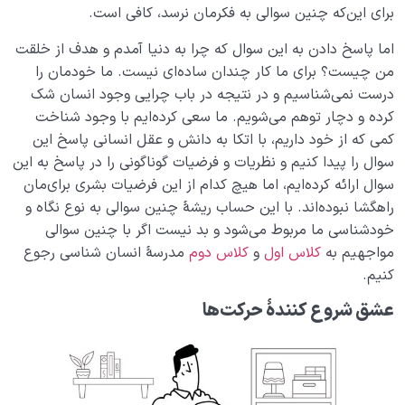
نقش الگو در حیات انسان
0/18
برای این‌که چنین سوالی به فکرمان نرسد، کافی است.
نسبت دنیا به آخرت
0/24
اما پاسخ دادن به این سوال که چرا به دنیا آمدم و هدف از خلقت
من چیست؟ برای ما کار چندان ساده‌ای نیست. ما خودمان را
سنّت‌های الهی
0/20
درست نمی‌شناسیم و در نتیجه در باب چرایی وجود انسان شک
کرده و دچار توهم می‌شویم. ما سعی کرده‌ایم با وجود شناخت
مرگ یا تولد؟
0/13
کمی که از خود داریم، با اتکا به دانش و عقل انسانی پاسخ این
سوال را پیدا کنیم و نظریات و فرضیات گوناگونی را در پاسخ به این
دنیا؛ باشگاه انسان‌سازی
0/8
سوال ارائه کرده‌ایم، اما هیچ کدام از این فرضیات بشری برای‌مان
راهگشا نبوده‌اند. با این حساب ریشۀ چنین سوالی به نوع نگاه و
چگونه انسان شویم؟
0/18
خودشناسی ما مربوط می‌شود و بد نیست اگر با چنین سوالی
مواجهیم به
کلاس اول
و
کلاس دوم
مدرسۀ انسان شناسی رجوع
کنیم.
عشق شروع کنندۀ حرکت‌ها