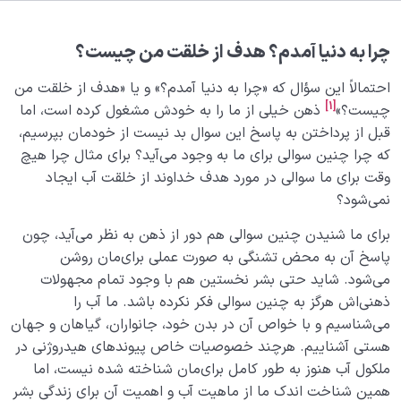
هدف خلقت و جایگاه انسان
0/7
چرا به دنیا آمدم؟ هدف از خلقت من چیست؟
هدف از آفرینش جهان چیست؛ ما در این جهان چه
جایگاهی داریم؟
احتمالاً این سؤال که «چرا به دنیا آمدم؟» و یا «هدف از خلقت من
[1]
چرا به دنیا آمدم؟ | هدف خدا از خلقت انسان چه بوده؟
چیست؟»
ذهن خیلی از ما را به خودش مشغول کرده است، اما
قبل از پرداختن به پاسخ این سوال بد نیست از خودمان بپرسیم،
مراحل زندگی انسان| آغاز و پایانی که بدون شناخت آن‌ها
که چرا چنین سوالی برای ما به وجود می‌آید؟ برای مثال چرا هیچ
موفق نمی‌شویم
وقت برای ما سوالی در مورد هدف خداوند از خلقت آب ایجاد
نمی‌شود؟
چرخه زندگی انسان و مراحل آن؛ قبل از تولد تا بعد از مرگ
برای ما شنیدن چنین سوالی هم دور از ذهن به نظر می‌آید، چون
خانه انسان کجاست، ما از کجا آمده‌ایم و به کجا خواهیم
پاسخ آن به محض تشنگی به صورت عملی برای‌مان روشن
رفت؟
می‌شود. شاید حتی بشر نخستین هم با وجود تمام مجهولات
ما قبل از تولد کجا بوده ایم و چگونه به وجود آمده ایم؟
ذهنی‌اش هرگز به چنین سوالی فکر نکرده باشد. ما آب را
می‌شناسیم و با خواص آن در بدن خود، جانواران، گیاهان و جهان
بررسی مفهوم قوس نزول و قوس صعود یا مراحل زندگی
هستی آشناییم. هرچند خصوصیات خاص پیوندهای هیدروژنی در
انسان در جهان هستی
ملکول آب هنوز به طور کامل برای‌مان شناخته شده نیست، اما
همین شناخت اندک ما از ماهیت آب و اهمیت آن برای زندگی بشر