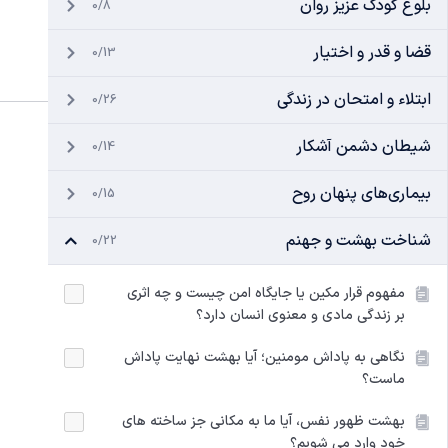
بلوغ کودک عزیز روان
0/8
قضا و قدر و اختیار
0/13
ابتلاء و امتحان در زندگی
0/26
شیطان دشمن آشکار
0/14
بیماری‌های پنهان روح
0/15
شناخت بهشت و جهنم
0/22
مفهوم قرار مکین یا جایگاه امن چیست و چه اثری
بر زندگی مادی و معنوی انسان دارد؟
نگاهی به پاداش مومنین؛ آیا بهشت نهایت پاداش
ماست؟
بهشت ظهور نفس، آیا ما به مکانی جز ساخته های
خود وارد می شویم؟