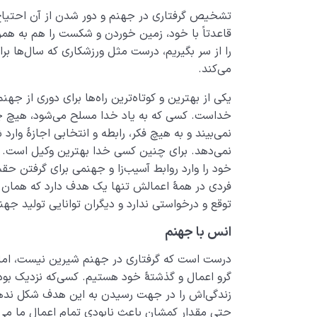
تشخیص گرفتاری در جهنم و دور شدن از آن احتیاج ب
قاعدتاً با خود، زمین خوردن و شکست را هم به ‌همرا
را از سر بگیریم، درست مثل ورزشکاری که سال‌ها ب
می­‌کند.
یکی از بهترین و کوتاه‌­ترین راه‌­ها برای دوری از 
خداست. کسی‌ که به یاد خدا مسلح می‌شود، هیچ ­چیزی 
نمی­‌بیند و به هیچ­ فکر، رابطه و انتخابی اجازۀ وار
نمی‌­دهد. برای چنین کسی خدا بهترین وکیل است. گ
خود را وارد روابط آسیب­‌زا و جهنمی برای گرفتن ح
فردی در همۀ اعمالش تنها یک هدف دارد که همان
توقع و درخواستی ندارد و دیگران توانایی تولید جهنم
انس با جهنم
درست است که گرفتاری در جهنم شیرین نیست، اما ن
گرو اعمال و گذشتۀ خود هستیم. کسی‌که نزدیک بودن
زندگی‌اش را در جهت رسیدن به این هدف شکل ندهد
حتی مقدار کمشان باعث نابودی تمام اعمال ما می­‌