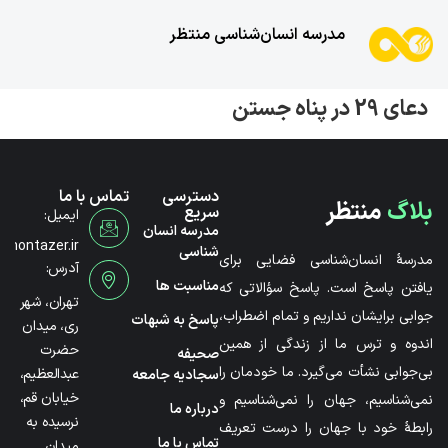
مدرسه انسان‌شناسی منتظر
دعای 29 در پناه جستن
دسترسی
تماس با ما
بلاگ
منتظر
سریع
ایمیل:
مدرسه انسان
@montazer.ir
شناسی
مدرسۀ انسان‌شناسی فضایی برای
آدرس:
مناسبت ها
یافتن پاسخ است. پاسخ سؤالاتی که
تهران، شهر
جوابی برایشان نداریم و تمام اضطراب،
پاسخ به شبهات
ری، میدان
اندوه و ترس ما از زندگی از همین
حضرت
صحیفه
بی‌جوابی نشأت می‌گیرد. ما خودمان را
عبدالعظیم،
سجادیه جامعه
خیابان قم،
نمی‌شناسیم، جهان را نمی‌شناسیم و
درباره ما
نرسیده به
رابطۀ خود با جهان را درست تعریف
تماس با ما
میدان