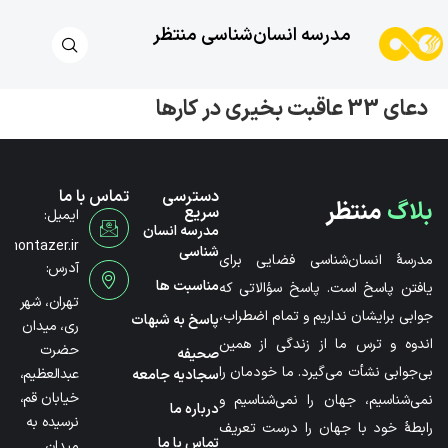
مدرسه انسان‌شناسی منتظر
دعای 33 عاقبت بخیری در کارها
دسترسی
تماس با ما
بلاگ
منتظر
سریع
ایمیل:
مدرسه انسان
@montazer.ir
شناسی
مدرسۀ انسان‌شناسی فضایی برای
آدرس:
مناسبت ها
یافتن پاسخ است. پاسخ سؤالاتی که
تهران، شهر
جوابی برایشان نداریم و تمام اضطراب،
پاسخ به شبهات
ری، میدان
اندوه و ترس ما از زندگی از همین
حضرت
صحیفه
بی‌جوابی نشأت می‌گیرد. ما خودمان را
عبدالعظیم،
سجادیه جامعه
خیابان قم،
نمی‌شناسیم، جهان را نمی‌شناسیم و
درباره ما
نرسیده به
رابطۀ خود با جهان را درست تعریف
تماس با ما
میدان