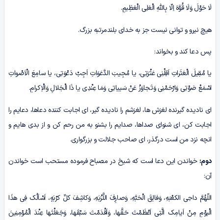
لَا حَوْلَ وَلَا قُوَّهَ اِلّا بِاللّهِ الْعَلِی الْعَظِیمِ.
هیچ نیرو و توانی نیست جز به خدای بلندمرتبه بزرگ.
پس دعا کند و بخواند:
یا مُقِیلَ الْعَثَراتِ اَقِلْنِی عَثْرَتِی، یا مُجِیبَ الدَّعَوَاتِ اَجِبْ دَعْوَتِی، یا سامِعَ الْاَصْواتِ
اسْمَعْ صَوْتِی وَارْحَمْنِی وَتَجاوَزْ عَنْ سَییاتِی وَمَا عِنْدِی یا ذَا الْجَلالِ وَالْاِکرامِ.
ای نادیده گیرنده لغزش ها، لغزشم را نادیده گیر، ای اجابت کننده دعاها، دعایم را
اجابت کن، ای شنوای صداها، صدایم را بشنو به من رحم کن و از بدی هایم و
انچه نزد من است درگذر، ای صاحب جلالت و بزرگواری.
دوم:
خواندن این دعا است که شیخ در مصباح فرموده مستحب است خواندن
آن:
اللّهُمَّ داحِی الکعْبَهِ، وَفالِقَ الْحَبَّهِ، وَصارِفَ اللَّزْبَهِ، وَکاشِفَ کلِّ کرْبَهٍ، اَسْاَلُک فِی هذَا
الْیوْمِ مِنْ اَیامِک الَّتِی اَعْظَمْتَ حَقَّها، وَاَقْدَمْتَ سَبْقَها، وَجَعَلْتَها عِنْدَ الْمُوْمِنِینَ