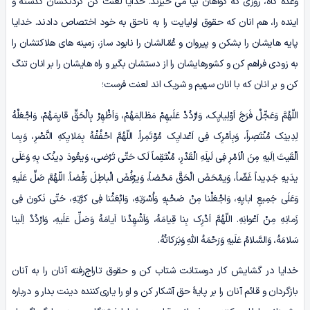
وعده گاه، روزی که گواهان بپا می خیزند. خدایا لعنت کن گردنکشان گذشته و
اینده را، هم انان که حقوق اولیایت را به ناحق به خود اختصاص دادند. خدایا
پایه هایشان را بشکن و پیروان و عُمّالشان را نابود ساز، زمینه های هلاکتشان را
به زودی فراهم کن و کشورهایشان را از دستشان بگیر و راه هایشان را بر انان تنگ
کن و بر انان که با انان سهیم و شریک اند لعنت فرست؛
اللّهُمَّ وَعَجِّلْ فَرَجَ اَوْلِیایِک، وَارْدُدْ عَلَیهِمْ مَظالِمَهُمْ، وَاَظْهِرْ بِالْحَقِّ قایِمَهُمْ، وَاجْعَلْهُ
لِدِینِک مُنْتَصِراً، وَبِاَمْرِک فِی اَعْدایِک مُوْتَمِراً. اللّهُمَّ احْفُفْهُ بِمَلایِکهِ النَّصْرِ، وَبِما
اَلْقَیتَ اِلَیهِ مِنَ الْاَمْرِ فِی لَیلَهِ الْقَدْرِ، مُنْتَقِماً لَک حَتّی تَرْضی، وَیعُودَ دِینُک بِهِ وَعَلَی
یدَیهِ جَدِیداً غَضّاً، وَیمْحَضَ الْحَقَّ مَحْضاً، وَیرْفُضَ الْباطِلَ رَفْضاً. اللّهُمَّ صَلِّ عَلَیهِ
وَعَلَی جَمِیعِ ابایِهِ، وَاجْعَلْنا مِنْ صَحْبِهِ وَاُسْرَتِهِ، وَابْعَثْنا فِی کرَّتِهِ، حَتّی نَکونَ فِی
زَمانِهِ مِنْ اَعْوانِهِ. اللّهُمَّ اَدْرِک بِنا قِیامَهُ، وَاَشْهِدْنا اَیامَهُ وَصَلِّ عَلَیهِ، وَارْدُدْ اِلَینا
سَلامَهُ، وَالسَّلامُ عَلَیهِ وَرَحْمَهُ اللّهِ وَبَرَکاتُهُ.
خدایا در گشایش کار دوستانت شتاب کن و حقوق تاراج‌رفته آنان را به آنان
بازگردان و قائم آنان را بر پایۀ حق آشکار کن و او را یاری‌کننده دینت بدار و درباره