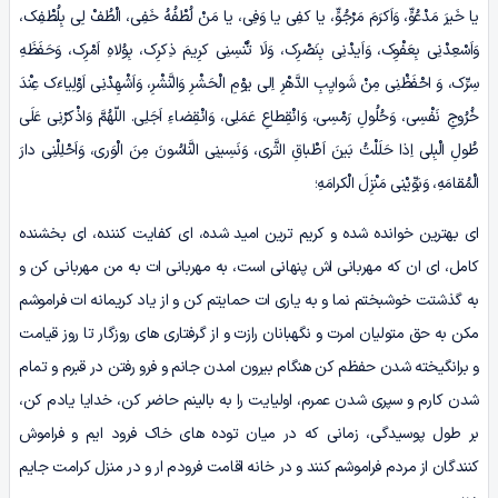
یا خَیرَ مَدْعُوٍّ، وَاَکرَمَ مَرْجُوٍّ، یا کفِی یا وَفِی، یا مَنْ لُطْفُهُ خَفِی، الْطُفْ لِی بِلُطْفِک،
وَاَسْعِدْنِی بِعَفْوِک، وَاَیدْنِی بِنَصْرِک، وَلَا تُنْسِنِی کرِیمَ ذِکرِک، بِوُلاهِ اَمْرِک، وَحَفَظَهِ
سِرِّک، وَ احْفَظْنِی مِنْ شَوایِبِ الدَّهْرِ اِلی یوْمِ الْحَشْرِ وَالنَّشْرِ، وَاَشْهِدْنِی اَوْلِیاءَک عِنْدَ
خُرُوجِ نَفْسِی، وَحُلُولِ رَمْسِی، وَانْقِطاعِ عَمَلِی، وَانْقِضاءِ اَجَلِی. اللّهُمَّ وَاذْکرْنِی عَلَی
طُولِ الْبِلی اِذا حَلَلْتُ بَینَ اَطْباقِ الثَّری، وَنَسِینِی النَّاسُونَ مِنَ الْوَری، وَاَحْلِلْنِی دارَ
الْمُقامَهِ، وَبَوِّیْنِی مَنْزِلَ الْکرامَهِ؛
ای بهترین خوانده شده و کریم ترین امید شده، ای کفایت کننده، ای بخشنده
کامل، ای ان که مهربانی اش پنهانی است، به مهربانی ات به من مهربانی کن و
به گذشتت خوشبختم نما و به یاری ات حمایتم کن و از یاد کریمانه ات فراموشم
مکن به حق متولیان امرت و نگهبانان رازت و از گرفتاری های روزگار تا روز قیامت
و برانگیخته شدن حفظم کن هنگام بیرون امدن جانم و فرو رفتن در قبرم و تمام
شدن کارم و سپری شدن عمرم، اولیایت را به بالینم حاضر کن، خدایا یادم کن،
بر طول پوسیدگی، زمانی که در میان توده های خاک فرود ایم و فراموش
کنندگان از مردم فراموشم کنند و در خانه اقامت فرودم ار و در منزل کرامت جایم