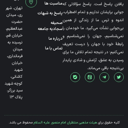
مناسبت ها
یافتن پاسخ است. پاسخ سؤالاتی که
تهران، شهر
جوابی برایشان نداریم و تمام اضطراب،
پاسخ به شبهات
ری، میدان
اندوه و ترس ما از زندگی از همین
حضرت
صحیفه
بی‌جوابی نشأت می‌گیرد. ما خودمان را
عبدالعظیم،
سجادیه جامعه
خیابان قم،
نمی‌شناسیم، جهان را نمی‌شناسیم و
درباره ما
نرسیده به
رابطۀ خود با جهان را درست تعریف
تماس با ما
میدان
نمی‌کنیم؛ در نتیجه تمام تلاش ما برای
فرمانداری،
رسیدن به عشق، آرامش و شادی پایدار
خیابان
بی‌نتیجه باقی می‌ماند.
شهید
کاشانی،
کوچه شهید
سید برزگر،
پلاک 13
کلیه حقوق برای
هیئت مذهبی منتظران امام منصور علیه السلام
محفوظ می باشد.