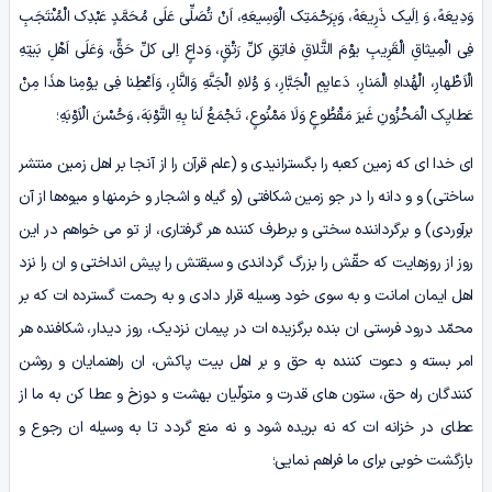
وَدِیعَهً، وَ اِلَیک ذَرِیعَهً، وَبِرَحْمَتِک الْوَسِیعَهِ، اَنْ تُصَلِّی عَلَی مُحَمَّدٍ عَبْدِک الْمُنْتَجَبِ
فِی الْمِیثاقِ الْقَرِیبِ یوْمَ التَّلاقِ فاتِقِ کلِّ رَتْقٍ، وَداعٍ اِلی کلِّ حَقٍّ، وَعَلَی اَهْلِ بَیتِهِ
الْاَطْهارِ، الْهُداهِ الْمَنارِ، دَعایِمِ الْجَبَّارِ، وَ وُلاهِ الْجَنَّهِ وَالنَّارِ، وَاَعْطِنا فِی یوْمِنا هذَا مِنْ
عَطایِک الْمَخْزُونِ غَیرَ مَقْطُوعٍ وَلَا مَمْنُوعٍ، تَجْمَعُ لَنا بِهِ التَّوْبَهَ، وَحُسْنَ الْاَوْبَهِ؛
ای خدا ای که زمین کعبه را بگسترانیدی و (علم قرآن را از آنجا بر اهل زمین منتشر
ساختی) و و دانه را در جو زمین شکافتی (و گیاه و اشجار و خرمنها و میوه‌ها از آن
برآوردی) و برگرداننده سختی و برطرف کننده هر گرفتاری، از تو می خواهم در این
روز از روزهایت که حقّش را بزرگ گرداندی و سبقتش را پیش انداختی و ان را نزد
اهل ایمان امانت و به سوی خود وسیله قرار دادی و به رحمت گسترده ات که بر
محمّد درود فرستی ان بنده برگزیده ات در پیمان نزدیک، روز دیدار، شکافنده هر
امر بسته و دعوت کننده به حق و بر اهل بیت پاکش، ان راهنمایان و روشن
کنندگان راه حق، ستون های قدرت و متولّیان بهشت و دوزخ و عطا کن به ما از
عطای در خزانه ات که نه بریده شود و نه منع گردد تا به وسیله ان رجوع و
بازگشت خوبی برای ما فراهم نمایی؛