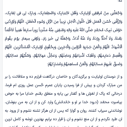
ده؛
وَاجْعَلْنِی مِنْ مُرافِقِی اَوْلِیایِک وَاَهْلِ اجْتِبایِک وَاصْطِفایِک، وَبارِک لِی فِی لِقایِک،
وَارْزُقْنِی حُسْنَ الْعَمَلِ قَبْلَ حُلُولِ الْاَجَلِ بَرِییاً مِنَ الزَّلَلِ وَسُوءِ الْخَطَلِ. اللّهُمَّ وَاَوْرِدْنِی
حَوْضَ نَبِیک مُحَمَّدٍ صَلَّی اللّهُ عَلَیهِ وَالِهِ وَاسْقِنِی مِنْهُ مَشْرَباً رَوِیاً سایِغاً هَنِییاً لَااَظْمَاُ
بَعْدَهُ، وَلَا اُحَلَّاُ وِرْدَهُ، وَلَا عَنْهُ اُذادُ، وَاجْعَلْهُ لِی خَیرَ زادٍ، وَاَوْفی مِیعادٍ یوْمَ یقُومُ
الْاَشْهادُ. اللّهُمَّ وَالْعَنْ جَبابِرَهَ الْاَوَّلِینَ وَالْاخِرِینَ وَبِحُقُوقِ اَوْلِیایِک الْمُسْتَاْثِرِینَ. اللّهُمَّ
وَاقْصِمْ دَعایِمَهُمْ، وَاَهْلِک اَشْیاعَهُمْ وَعامِلَهُمْ، وَعَجِّلْ مَهالِکهُمْ، وَاسْلُبْهُمْ مَمالِکهُمْ،
وَضَیقْ عَلَیهِمْ مَسالِکهُمْ، وَالْعَنْ مُساهِمَهُمْ وَمُشارِکهُمْ؛
و از دوستان اولیایت و برگزیدگان و خاصان درگاهت قرارم ده و ملاقاتت را بر
من مبارک گردان و پیش از فرا رسیدن پایان عمرم حُسن عمل روزی ام فرما،
درحالی که پاک از لغزش ها و گفتار بی پایه و منطق باشم. خدایا مرا به حوض
پیامبرت محمّد (درود خدا بر او و خاندانش) وارد کن و از ان به من بنوشان،
نوشاندنی سیراب کننده، روان و گوارا که پس از ان هرگز تشنه نشوم و از ورود به
ان طرد نگردم و از ان منع نشوم و ان را قرار ده برایم بهترین توشه و کامل ترین