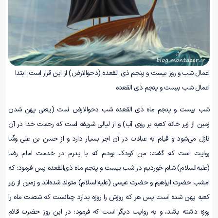
اعمال شب و روز بیست و پنجم ذی القعده (دحوالارض) از این قرار است: ابتدا
اعمال شب بیست و پنجم ذی القعده
شب بیست و پنجم ماه ذی القعده شب دحوالارض است (یعنی پهن شدن
زمین از زیر خانه کعبه بر روی آب) و از لیالی شریفه است که رحمت خدا در آن
نازل می‌شود و قیام به عبادت در آن اجر بسیار دارد و از حسن بن علی وشّا
روایت است که گفت: من کودک بودم که با پدرم در خدمت امام رضا
(علیه‌السلام) شام خوردیم در شب بیست و پنجم ماه ذی‌القعده پس فرمود: که
امشب حضرت ابراهیم و حضرت عیسی (علیه‌السلام) متولد شده‌اند و زمین از زیر
کعبه پهن شده است پس هر که روزش را روزه بدارد چنانست که شصت ماه را
روزه داشته باشد، و به روایت دیگر است که فرمود: در این روز حضرت قائم