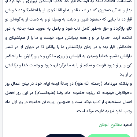
دشمنانت اطاعت‌کننده به فرمانت قرار ده. خدایا فرشتگان پیروزی را گرداگرد او
بدار و به آن دستوری که در شب قدر به او القا کردی او را انتقام‌گیرنده خویش
قرار ده تا جایی که خشنود شوی و دینت به وسیله او و به دست او به‌گونه‌ای نو
تازه بازگردد و حق به‌طور کامل ناب شود و باطل به صورت همه جانبه به دور
افکنده گردد. خدایا بر او و همه پدرانش درود فرست و ما را از هم‌نشینان و
خاندانش قرار بده و در زمان بازگشتش ما را برانگیز تا در دوران او در شمار
یارانش باشیم. خدایا رسیدن به قیامش را روزی ما کن و در روزگارش ما را حاضر
کن و بر او درود فرست و سلام او را به ما برگردان، درود و رحمت خدا و برکاتش
بر او باد.
و بدانکه میرداماد (رحمته الله علیه) در رسالۀ اربعه ایام خود در بیان اعمال روز
دحوالارض فرموده: که زیارت حضرت امام رضا (علیه‌السلام) در این روز افضل
اعمال مستحبه و از آداب موکد است و همچنین زیارت آن حضرت در روز اول ماه
رجب الفرد نیز به غایت موکد است.
ادعیه
مفاتیح الجنان