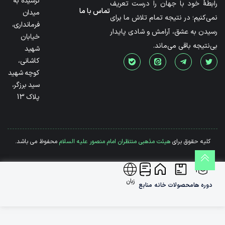
نرسیده به
رابطۀ خود با جهان را درست تعریف
تماس با ما
میدان
نمی‌کنیم؛ در نتیجه تمام تلاش ما برای
فرمانداری،
رسیدن به عشق، آرامش و شادی پایدار
خیابان
بی‌نتیجه باقی می‌ماند.
شهید
کاشانی،
کوچه شهید
سید برزگر،
پلاک 13
کلیه حقوق برای
هیئت مذهبی منتظران امام منصور علیه السلام
محفوظ می باشد.
زبان
دوره ها
محصولات
خانه
منابع