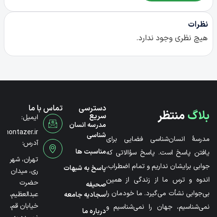
نظرات
هیچ نظری وجود ندارد.
دسترسی
تماس با ما
بلاگ
منتظر
سریع
ایمیل:
مدرسه انسان
@montazer.ir
شناسی
مدرسۀ انسان‌شناسی فضایی برای
آدرس:
مناسبت ها
یافتن پاسخ است. پاسخ سؤالاتی که
تهران، شهر
جوابی برایشان نداریم و تمام اضطراب،
پاسخ به شبهات
ری، میدان
اندوه و ترس ما از زندگی از همین
حضرت
صحیفه
بی‌جوابی نشأت می‌گیرد. ما خودمان را
عبدالعظیم،
سجادیه جامعه
خیابان قم،
نمی‌شناسیم، جهان را نمی‌شناسیم و
درباره ما