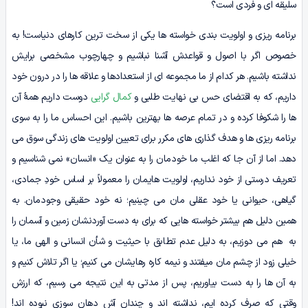
سلیقه ای و فردی است؟
برنامه ریزی و اولویت بندی خواسته ها یکی از سخت ترین کارهای دنیاست! به
خصوص اگر با اصول و قواعدش آشنا نباشیم و چهارچوب مشخصی برایش
نداشته باشیم. هر کدام از ما مجموعه ای از استعدادها و علاقه ها را در درون خود
داریم، که به اقتضای حس بی نهایت طلبی و
کمال گرایی
دوست داریم همۀ آن
ها را شکوفا کرده و در تمام عرصه ها بهترین باشیم. این احساس ما را به سوی
برنامه ریزی ها و هدف گذاری های مکرر برای تعیین اولویت های زندگی سوق می
دهد. اما از آن جا که اغلب ما خودمان را به عنوان یک «انسان» نمی شناسیم و
تعریف درستی از خود نداریم، اولویت هایمان را معمولاً بر اساس خودِ جمادی،
گیاهی، حیوانی یا خود عقلی مان می چینیم؛ نه خود حقیقی وجودمان. به
همین دلیل هم بیشتر خواسته هایی که برای به دست آوردنشان زمین و آسمان را
به هم می دوزیم، به دلیل عدم تطابق با حیثیت و شأن انسانی و الهی ما، یا
خیلی زود از چشم مان میفتند و نیمه کاره رهایشان می کنیم؛ یا اگر تلاش کنیم و
به آن ها را به دست بیاوریم، پس از مدتی به این نتیجه می رسیم، که ارزش
وقتی که صرف کرده ایم، نداشته اند و چندان آش دهان سوزی نبوده اند!