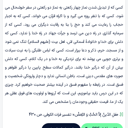
کسی که از تبدیل شدن نماز چهار رکعتی به نماز دو رکعتی در سفر خوشحال می
شود، کسی که با تنفر روزه می گیرد و با اکراه قرآن می خواند، کسی که به اجبار
حجاب را رعایت می کند و حج را بنا به رقابت دیگران می رود، کسی که از
سرمایه گذاری در راه دین می ترسد و جرأت جهاد در راه خدا را ندارد، کسی که
دلش برای خدا و خانوادۀ آسمانی اش، اهل بیت (علیهم السلام) تنگ نمی شود
و از مسجد، حرم، ذکر و دعا بیزار است، کسی که لباس طلبگی را به نیت سیادت
و برتری جویی می پوشد نه برای نزدیکی به خدا و در یک کلام، کسی که دلش
بیش از آن که درگیر خدا باشد، درگیر کمالات سطح پایین یا درگیر ظواهر و
صورت های مقدس دینی است، باطن انسانی ندارد و دچار وارونگی شخصیت و
فسق است. در رابطه با مفهوم فسق در آینده بیشتر صحبت خواهیم کرد. چیزی
که در این درس باید بیاموزیم، این است که آرزوها و اولویت های فوق عقلی هر
یک از ما، قیمت حقیقی وجودمان را مشخص می کند.
[1]
. «هَلِ الدّینُ إلاَّ الحُبُّ وَ البُغضُ»؛ تفسیر فرات الکوفی، ص 430