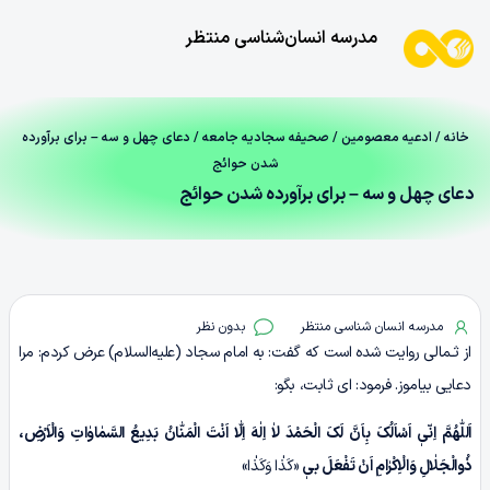
مدرسه انسان‌شناسی منتظر
خانه
/
ادعیه معصومین
/
صحیفه سجادیه جامعه
/ دعای چهل‌ و سه – برای برآورده
شدن حوائج
دعای چهل‌ و سه – برای برآورده شدن حوائج
مدرسه انسان شناسی منتظر
بدون نظر
از ثـمالی روایت شده است که گفت: به امام سجاد (علیه‌السلام) عرض کردم: مرا
دعایی بیاموز. فرمود: ای ثابت، بگو:
اَللّٰهُمَّ اِنّیٖ اَسْاَلُکَ بِاَنَّ لَکَ الْحَمْدَ لاٰ اِلٰهَ اِلّٰا اَنْتَ الْمَنّٰانُ بَدِیعُ السَّمٰاوٰاتِ وَالْاَرْضِ،
ذُوالْجَلٰالِ وَالْاِکْرٰامِ اَنْ تَفْعَلَ بیٖ
«کَذٰا وَکَذٰا»