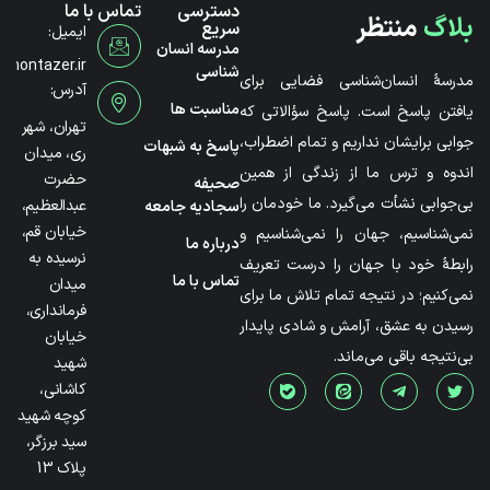
دسترسی
تماس با ما
بلاگ
منتظر
سریع
ایمیل:
مدرسه انسان
@montazer.ir
شناسی
مدرسۀ انسان‌شناسی فضایی برای
آدرس:
مناسبت ها
یافتن پاسخ است. پاسخ سؤالاتی که
تهران، شهر
جوابی برایشان نداریم و تمام اضطراب،
پاسخ به شبهات
ری، میدان
اندوه و ترس ما از زندگی از همین
حضرت
صحیفه
بی‌جوابی نشأت می‌گیرد. ما خودمان را
عبدالعظیم،
سجادیه جامعه
خیابان قم،
نمی‌شناسیم، جهان را نمی‌شناسیم و
درباره ما
نرسیده به
رابطۀ خود با جهان را درست تعریف
تماس با ما
میدان
نمی‌کنیم؛ در نتیجه تمام تلاش ما برای
فرمانداری،
رسیدن به عشق، آرامش و شادی پایدار
خیابان
بی‌نتیجه باقی می‌ماند.
شهید
کاشانی،
کوچه شهید
سید برزگر،
پلاک 13