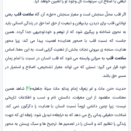
تباهی یا صلاح آن، سرنوشت کل وجود او را تعیین خواهد کرد.
اگر قلب محلّ سنجش است و معیار سنجش «حق»، آن گاه
سلامت قلب
یعنی
توانایی قلب برای دیدن، پذیرفتن و تبعیت از حق. اما حق در زندگی انسانی باید
به نحوی شناخته و پیگیری شود که از توهم و خودتوجیهی جدا گردد. همین
جاست که نسبت قلب با «محور هدایت» اهمیت پیدا می کند؛ زیرا محور
هدایت، سنجه ی بیرونیِ نجات بخش از ذهنیت گرایی است. به این معنا، اساس
سلامت قلب
به میزانی وابسته می شود که قلب انسان در نسبت با امام زمانِ
خود قرار می گیرد؛ نسبتی که می تواند معیار تشخیص، اصلاح و استمرار در
مسیر حق باشد.
حدیث «مَن ماتَ و لم یَعرِف إمامَ زمانِهِ ماتَ میتهً جاهلیه»
[4]
شاهد همین
معناست. مقصود از این معرفت، دانستنِ نام و نسب و اطلاعات تاریخی
نیست؛ زیرا چنین دانشی لزوماً نسبت انسان با هدایت را دگرگون نمی کند.
شناخت حقیقی زمانی رخ می دهد که به «رابطه» تبدیل شود: رابطه ای که جهت
زندگی را تنظیم کند و انسان را در تصمیم ها، ترجیح ها و سبک زیستن به محور