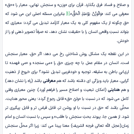
و صلاح و فساد فرق بگذارد. قرآن برای «وزن» و سنجش نهایی، معیار را «حق»
معرفی می کند: «وَالْوَزْنُ یَوْمَئِذٍ الْحَقُّ».
[1]
بنابراین مسئله اصلی این می شود که
حق چگونه از یک مفهوم کلی به یک معیار کارآمد تبدیل می گردد؛ معیاری که
بتواند نسبتِ واقعی انسان را با حقیقت نشان دهد، نه صرفاً تصویر ذهنی او را از
خودش.
در این نقطه یک مشکل روش شناختی رخ می دهد: اگر حق، معیار سنجش
است، انسان در مقام عمل با چه چیزی حق را «می سنجد» و «می فهمد» تا
ارزیابیِ باطن به سلیقه، توجیه و خودفریبی تبدیل نشود؟ برای خروج از ذهنیت
گرایی، معیار باید ویژگی ای داشته باشد که هم
معرفتی
باشد (راه را نشان دهد)
و هم
هدایتی
(امکان تبعیت و اصلاح مسیر را فراهم آورد). چنین معیاری وقتی
کامل می شود که در نسبت با «ولیّ حق» قابل رجوع گردد؛ یعنی محور هدایت،
محلّی باشد که حق در نسبت با او روشن تر، قابل قیاس تر و قابل پیگیری تر
شود. از همین جا، پیوند بحثِ سنجش با «قلب» و سپس با نسبت انسان و امام
زمان(عجل الله تعالی فرجه الشریف) معنا پیدا می کند؛ زیرا اگر محلّ سنجش