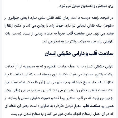
برای سنجش و تصحیح تبدیل می شود.
در نتیجه، رابطه درست با امام زمان فقط نقش سلبی ندارد (یعنی جلوگیری از
سقوط)، بلکه نقش ایجابی نیز دارد: جهت رشد را روشن می کند و امکان ارتقا را
فراهم می آورد. پس
سلامت قلب
صرفاً به معنای رهایی از فساد نیست، بلکه
ظرفیتی برای نیل به مراتب والاتر نیز به شمار می آید.
سلامت قلب و دارایی حقیقی انسان
دارایی حقیقی انسان نه به صرف عبادات ظاهری و نه به مجموعه ای از کمالات
پراکنده رفتاری محدود می شود، بلکه به این وابسته است که آن کمالات تا چه
اندازه در قلب او رسوخ کرده اند و چه خروجی ای از آن ها صادر شده است. این
نکته نسبت ظاهر و باطن را روشن تر می کند: اعمال و مراتب بیرونی زمانی ارزش
نهایی می یابند که در قلب استقرار پیدا کنند و صورت حقیقی انسان را بسازند. از
همین رو،
سلامت قلب
معیارِ تبدیل «کردار» به «دارایی» است؛ یعنی آن نقطه ای
که در آن، عمل از سطح انجام دادن عبور می کند و به سطح شدن می رسد.