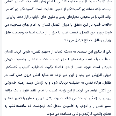
حق نزدیک سازد. از این منظر، ناآشنایی با امام زمان فقط یک نقصان دانشی
نیست، بلکه نشانه ی گسیختگی از کانون هدایت است؛ گسیختگی ای که می
تواند قلب را در معرض معیارهای بدلی و داوری های ناپایدار قرار دهد. بنابراین،
سلامت قلب
در این منطق با میزان اتصال انسان به امام زمان سنجیده می
شود؛ چون این اتصال، نسبت قلب با حق را از حالت ادعا به وضعیت قابل
ارزیابی و قابل اصلاح تبدیل می کند.
یکی از نتایج این نسبت، به مسئله نجات از «جهنمِ نفس» بازمی گردد. انسان
صرفاً مصرف کننده پیامدهای اعمال نیست، بلکه سازنده ی وضعیت درونی
خویش است؛ هرچه نفس از حق فاصله بگیرد، اضطراب، آشوب و کشمکش
درونی افزایش می یابد و این می تواند به مثابه آتشِ درون عمل کند. در
مقابل، هرگاه نفس به حقیقت نزدیک شود و به آرامش برسد، زمینه خاموشی
این آتش فراهم می گردد. از این زاویه، نسبت با امام، فقط افزودن یک مؤلفه
بیرونی به زندگی نیست؛ می تواند صورت بندی درونی انسان را تغییر دهد و
مسیر نفس را از التهاب به اطمینان منتقل کند. اینجاست که
سلامت قلب
به
معنای واقعی، کارکردی و قابل مشاهده می شود.