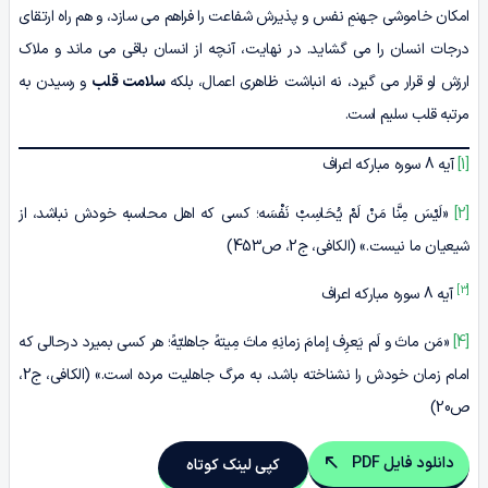
امکان خاموشی جهنمِ نفس و پذیرش شفاعت را فراهم می سازد، و هم راه ارتقای
درجات انسان را می گشاید. در نهایت، آنچه از انسان باقی می ماند و ملاک
ارزش او قرار می گیرد، نه انباشت ظاهری اعمال، بلکه
سلامت قلب
و رسیدن به
مرتبه قلب سلیم است.
[1]
آیه 8 سوره مبارکه اعراف
[2]
«لَیْسَ مِنَّا مَنْ لَمْ یُحَاسِبْ نَفْسَه‏؛ کسی که اهل محاسبه خودش نباشد، از
شیعیان ما نیست.» (الکافی، ج2، ص453)
[3]
آیه 8 سوره مبارکه اعراف
[4]
«مَن ماتَ و لَم یَعرِف إمامَ زمانِهِ ماتَ مِیتهً جاهلیّهً؛ هر کسی بمیرد درحالی­ که
امام زمان خودش را نشناخته باشد، به مرگ جاهلیت مرده است.» (الکافی، ج2،
ص20)
دانلود فایل PDF
کپی لینک کوتاه