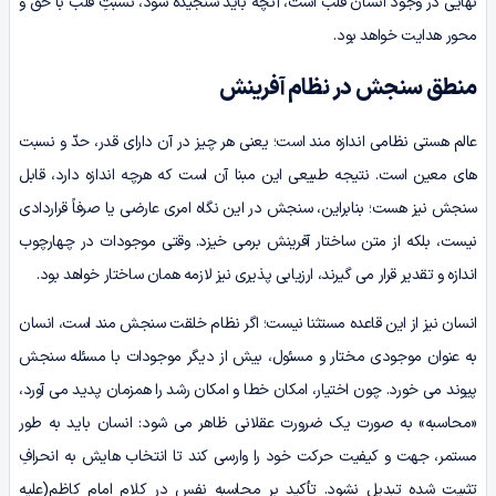
نهایی در وجود انسان قلب است، آنچه باید سنجیده شود، نسبتِ قلب با حق و
محور هدایت خواهد بود.
منطق سنجش در نظام آفرینش
عالم هستی نظامی اندازه مند است؛ یعنی هر چیز در آن دارای قدر، حدّ و نسبت
های معین است. نتیجه طبیعی این مبنا آن است که هرچه اندازه دارد، قابل
سنجش نیز هست؛ بنابراین، سنجش در این نگاه امری عارضی یا صرفاً قراردادی
نیست، بلکه از متن ساختار آفرینش برمی خیزد. وقتی موجودات در چهارچوب
اندازه و تقدیر قرار می گیرند، ارزیابی پذیری نیز لازمه همان ساختار خواهد بود.
انسان نیز از این قاعده مستثنا نیست؛ اگر نظام خلقت سنجش مند است، انسان
به عنوان موجودی مختار و مسئول، بیش از دیگر موجودات با مسئله سنجش
پیوند می خورد. چون اختیار، امکان خطا و امکان رشد را همزمان پدید می آورد،
«محاسبه» به صورت یک ضرورت عقلانی ظاهر می شود: انسان باید به طور
مستمر، جهت و کیفیت حرکت خود را وارسی کند تا انتخاب هایش به انحرافِ
تثبیت شده تبدیل نشود. تأکید بر محاسبه نفس در کلام امام کاظم(علیه