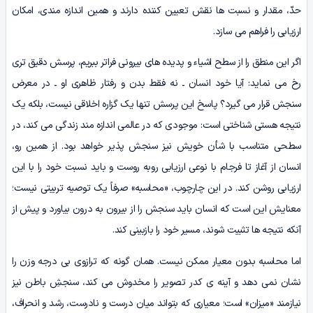
حدّ، مقدار و نسبت ها نقش تعیین کننده دارند و همین اندازه مندی، امکان
ارزیابی را فراهم می سازد.
اگر این منطق را از سطح اشیاء و پدیده های بیرونی فراتر ببریم، پرسش دقیق تری
رخ می نماید: آیا خود انسان ـ نه فقط بدن و رفتار ظاهری او ـ در معرض
سنجش قرار می گیرد؟ پاسخ این پرسش تنها یک گزاره اخلاقی نیست، بلکه یک
نتیجه هستی شناختی است: موجودی که در عالمی اندازه مند زندگی می کند، در
سطحی متناسب با شأن خویش نیز سنجش پذیر خواهد بود. از همین رو،
انسان از آغاز تا فرجام با نوعی ارزیابی روبه روست و باید نسبت خود را با این
ارزیابی روشن کند. در این چارچوب، «محاسبه» صرفاً یک توصیه تربیتی نیست؛
معنایش این است که انسان باید سنجش را از بیرون به درون بیاورد و پیش از
آنکه نتیجه ها تثبیت شوند، مسیر خود را بازبینی کند.
اما محاسبه بدون معیار ممکن نیست. همان گونه که ترازوی بی درجه وزن را
نشان نمی دهد و آینه ی کدر تصویر را مخدوش می کند، سنجشِ باطن نیز
نیازمند «میزان» است؛ معیاری که بتواند میان درست و نادرست، رشد و انحراف،