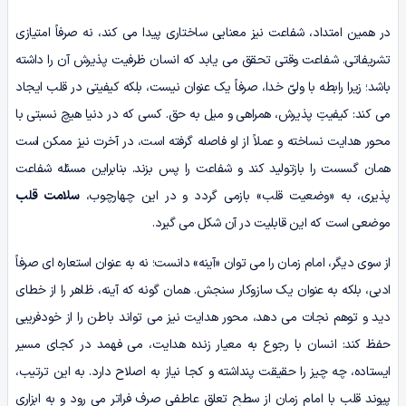
در همین امتداد، شفاعت نیز معنایی ساختاری پیدا می کند، نه صرفاً امتیازی
تشریفاتی. شفاعت وقتی تحقق می یابد که انسان ظرفیت پذیرش آن را داشته
باشد؛ زیرا رابطه با ولیّ خدا، صرفاً یک عنوان نیست، بلکه کیفیتی در قلب ایجاد
می کند: کیفیتِ پذیرش، همراهی و میل به حق. کسی که در دنیا هیچ نسبتی با
محور هدایت نساخته و عملاً از او فاصله گرفته است، در آخرت نیز ممکن است
همان گسست را بازتولید کند و شفاعت را پس بزند. بنابراین مسئله شفاعت
پذیری، به «وضعیت قلب» بازمی گردد و در این چهارچوب،
سلامت قلب
موضعی است که این قابلیت در آن شکل می گیرد.
از سوی دیگر، امام زمان را می توان «آینه» دانست؛ نه به عنوان استعاره ای صرفاً
ادبی، بلکه به عنوان یک سازوکار سنجش. همان گونه که آینه، ظاهر را از خطای
دید و توهم نجات می دهد، محور هدایت نیز می تواند باطن را از خودفریبی
حفظ کند: انسان با رجوع به معیار زنده هدایت، می فهمد در کجای مسیر
ایستاده، چه چیز را حقیقت پنداشته و کجا نیاز به اصلاح دارد. به این ترتیب،
پیوند قلب با امام زمان از سطح تعلق عاطفی صرف فراتر می رود و به ابزاری