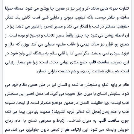
تفاوت نمونه هایی مانند حُر و زبیر نیز در همین جا روشن می شود: مسئله صرفاً
سابقه و ظاهر نیست، بلکه کیفیتِ درونی و داراییِ قلبی است. گاهی یک تلنگر،
حقیقتِ مستقر در قلب را آشکار می کند و مسیر انسان را تغییر می دهد؛ زیرا در
آن لحظه روشن می شود چه چیزی واقعاً معیارِ انتخاب و ترجیح او بوده است. از
همین رو، قرآن نیز ملاک نهایی را «قلب سلیم» معرفی می کند: روزی که مال و
فرزند سودی نمی بخشد، مگر کسی که با قلبی سالم به پیشگاه الهی وارد شود. در
این صورت،
سلامت قلب
جمع بندی نهایی بحث است؛ زیرا هم معیار ارزیابی
است، هم مبنای شفاعت پذیری، و هم حقیقت دارایی انسان.
عالم بر پایه اندازه و سنجش بنا شده و انسان نیز در متن همین نظام فهم می
شود. سنجش انسان با میزان حق صورت می گیرد، اما محل اصلی این سنجش
قلب اوست؛ زیرا حقیقت انسان در همین موضع متمرکز است. از اینجا، نسبت
قلب با امام زمان(عجل الله تعالی فرجه الشریف) اهمیت بنیادین پیدا می کند؛
چون
سلامت قلب
به میزان شناخت، ارتباط و همراهی انسان با امام زمان
خویش وابسته می شود. این ارتباط، هم از تباهی درون جلوگیری می کند، هم