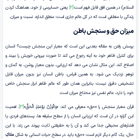
السلام) در همین افق قابل فهم است؛
[2]
یعنی حسابرسی از خود، هماهنگ کردن
زندگی با منطقی است که در کل عالم جاری است: منطق اندازه، نسبت و میزان.
میزان حق و سنجش باطن
پرسش رفتن به مقاله بعدیی این است که معیار این سنجش چیست؟ انسان
برای کنترل ظاهر خود به آینه رجوع می کند تا صورت بیرونی خویش را ببیند و
اصلاح کند. این مثال نشان می دهد که ارزیابی، بدون معیارِ روشن، به گمان و
توهم نزدیک می شود. به همین قیاس، باطن انسان نیز بدون میزان قابل
تشخیص دقیق نیست؛ بنابراین همان طور که عالم ظاهر ابزار سنجش خاص
خود را دارد، عالم نفس نیز محتاج میزان است.
قرآن معیار سنجش را «حق» معرفی می کند: «وَالْوَزْنُ یَوْمَئِذٍ الْحَقُّ»
[3]
. اهمیت
این گزاره در آن است که ارزیابی انسان را از سطح سلیقه ها، پسندهای فردی یا
فشارهای محیطی جدا می کند و آن را به حقیقتی ثابت پیوند می زند. با این
حال، یک گام دیگر لازم است: «حق» باید در سطح حیات انسانی به شکل
ملاکِ