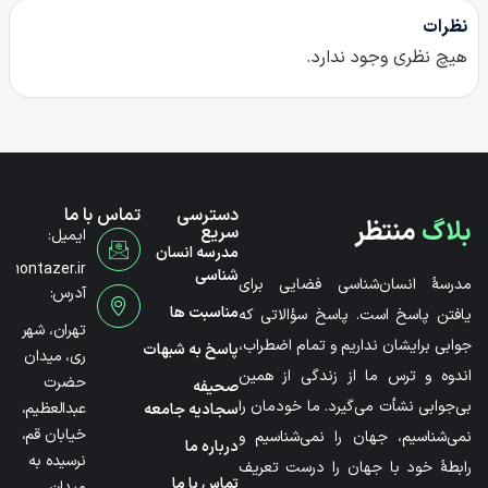
نظرات
هیچ نظری وجود ندارد.
دسترسی
تماس با ما
بلاگ
منتظر
سریع
ایمیل:
مدرسه انسان
@montazer.ir
شناسی
مدرسۀ انسان‌شناسی فضایی برای
آدرس:
مناسبت ها
یافتن پاسخ است. پاسخ سؤالاتی که
تهران، شهر
جوابی برایشان نداریم و تمام اضطراب،
پاسخ به شبهات
ری، میدان
اندوه و ترس ما از زندگی از همین
حضرت
صحیفه
بی‌جوابی نشأت می‌گیرد. ما خودمان را
عبدالعظیم،
سجادیه جامعه
خیابان قم،
نمی‌شناسیم، جهان را نمی‌شناسیم و
درباره ما
نرسیده به
رابطۀ خود با جهان را درست تعریف
تماس با ما
میدان