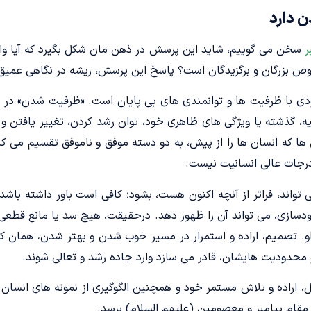
 دارد
ر
سخن می گوییم، شاید این پرسش در ذهن مان شکل بگیرد که آیا واق
ص بزرگان و برگزیدگان است؟ پاسخ این پرسش، ریشه در نگاهی عمیق 
ی با ظرفیت ها و توانمندی های بی پایان است. «ظرفیت شدن» در ف
یه، گذشته یا ویژگی های ظاهری خود، توان رشد کردن، تغییر یافتن و 
 ها که انسان ها را از پیش، به دو دسته موفق و ناموفق تقسیم می
درجات عالی انسانیت نیست.
ی تواند، فراتر از آنچه اکنون هست، بشود؛ کافی است باور داشته باشد
دسازی، می تواند آن را ظهور دهد. درحقیقت، هیچ سد یا مانع قطعی 
او. تصمیم، اراده و استمرار در مسیر خوب شدن و بهتر شدن، همان 
و محدودیت هایشان، قادر می سازد وارد جاده رشد و تعالی شوند.
قل، اراده و تلاش مستمر خود و همچنین الگوگیری از نمونه های انسان
 مقام پیامبر و معصومین (علیهم السلام) برسد.