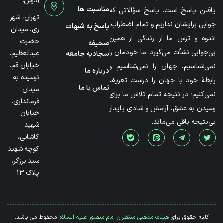
آدرس:
مناسبت ها
یافتن پاسخ است. پاسخ سؤالاتی که
تهران، شهر
جوابی برایشان نداریم و تمام اضطراب،
پاسخ به شبهات
ری، میدان
اندوه و ترس ما از زندگی از همین
حضرت
صحیفه
بی‌جوابی نشأت می‌گیرد. ما خودمان را
عبدالعظیم،
سجادیه جامعه
خیابان قم،
نمی‌شناسیم، جهان را نمی‌شناسیم و
درباره ما
نرسیده به
رابطۀ خود با جهان را درست تعریف
تماس با ما
میدان
نمی‌کنیم؛ در نتیجه تمام تلاش ما برای
فرمانداری،
رسیدن به عشق، آرامش و شادی پایدار
خیابان
بی‌نتیجه باقی می‌ماند.
شهید
کاشانی،
کوچه شهید
سید برزگر،
پلاک 13
کلیه حقوق برای
هیئت مذهبی منتظران امام منصور علیه السلام
محفوظ می باشد.