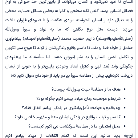
انسان نا امید نمی‌شود و انسان می‌تواند، از پایین‌ترین حد حیوانی به اوج
فضائل انسانی برسد. گاهی نگاه سطحی و گذرا به بعضی مسائل خسارت محض
را به دنبال دارد و انسان ناخواسته سودی هنگفت را با ضررهای فراوان تاخت
می‌زند، درست مثل نوع نگاهی که ما به تولد و سیرۀ رسول‌الله‌
(صلی‌الله‌علیه‌وآله‌وسلم) داریم. حضرت محمد (صلی‌الله‌علیه‌وآله‌وسلم) پیغام‌آوری
صادق از طرف خدا بودند، تا با سیر وقایع زندگی‌شان از تولد تا عروج سیر تکوین
و تکامل نفس انسان را به بشر آموزش دهند، اما متأسفانه ما پیغام‌های
چگونگی رشد بُعد الهی و کنترل ابعاد وجودی پایین‌تر را به خوبی از ایشان
دریافت نکرده‌ایم. پیش از مطالعه سیرۀ پیامبر باید از خودمان سوال کنیم که؛
هدف ما از مطالعۀ حیات رسول‌الله‌ چیست؟
شرایط و موقعیت زمان میلاد پیامبر اکرم چگونه بود؟
چه وقایع و حوادث تأمل‌برانگیزی در زندگی پیامبر اتفاق افتاد؟
آیا سیر و ترتیب وقایع در زندگی ایشان معنا و مفهوم خاصی دارد؟
محل امتحان ما در مطالعۀ سرگذشت نبی اکرم کجاست؟
آن‌چه باید بدانیم این است که تمام اتفاقات از میلاد پیامبر اکرم