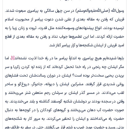
رسول‌الله (صلی‌الله‌علیه‌وآله‌وسلم) در سن چهل سالگی به پیامبری مبعوث شدند.
قریش که رفتن به مقاله بعدی از علنی شدن دعوت پیامبر از محبوبیت اسلام
ترسیده بودند، انواع پیشنهادهای وسوسه‌کننده مثل قدرت، ثروت و زنان زیبا را به
حضرت ارائه کردند، اما این تطمیع‌ها جواب نداد و رفتن به مقاله بعدی از قطع
امید قریش از ایشان شکنجه‌ها و آزار پیامبر آغاز شد.
بارها شنیده‌ایم هیچ پیامبری به اندازۀ پیامبر ما در راه خدا اذیت نشده‌اند
[1]
، اما
مگر ایشان چه رنجی در راه خدا تحمل کرده‌اند که از زنده اره کردن زکریا و سر
بریدن یحیی سخت‌تر بوده است؟ ایشان در دوران رسالت‌شان تحت فشارهای
روانی شدیدی قرار گرفتند. مشرکین ایشان را دیوانه، جادوگر، دروغ‌گو و ساحر
لقب می‌دادند. در مسیر گذر ایشان بر سرشان رحِم متعفن شتر می‌ریختند و
وقتی در سجده بودند بر دوششان شکنبه گوسفند گذاشته و بلند می‌خندیدند. به
صورت حضرت آب دهان می‌ریختند و گروه‌های کودکان را در کوچه‌ها به دنبال
حضرت راه می‌انداختند و ایشان را تحقیر می‌کردند. به مرور کار به شکنجه‌های
بدنی رسید و حضرت مورد ضرب و شتم قرار می‌گرفتند. حتی در سفر به طائف هم