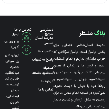
دسترسی
تماس با ما
بلاگ
منتظر
سریع
ایمیل:
مدرسه انسان
@montazer.ir
شناسی
مدرسۀ انسان‌شناسی فضایی برای
آدرس:
مناسبت ها
یافتن پاسخ است. پاسخ سؤالاتی که
تهران، شهر
جوابی برایشان نداریم و تمام اضطراب،
پاسخ به شبهات
ری، میدان
اندوه و ترس ما از زندگی از همین
حضرت
صحیفه
بی‌جوابی نشأت می‌گیرد. ما خودمان را
عبدالعظیم،
سجادیه جامعه
خیابان قم،
نمی‌شناسیم، جهان را نمی‌شناسیم و
درباره ما
نرسیده به
رابطۀ خود با جهان را درست تعریف
تماس با ما
میدان
نمی‌کنیم؛ در نتیجه تمام تلاش ما برای
فرمانداری،
رسیدن به عشق، آرامش و شادی پایدار
خیابان
بی‌نتیجه باقی می‌ماند.
شهید