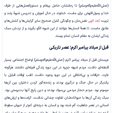
(صلی‌الله‌علیه‌وآله‌وسلم) تا رحلتشان حامل پیغام و دستورالعمل‌هایی از طرف
خدا و رسول‌اللهش برای ماست. خداوند در حال آموزش و تدریس شیوۀ رشد و
تربیت
بُعد الهی
نفس‌مان و چگونگی کنترل صحیح سایر گرایش‌ها و کشش‌ها و
علایق ماست، تا همۀ انسان‌ها بتوانند از این شیوه الگو بگیرند و از نردبان سبک
زندگی ایشان به مقام انسان تمام برسند.
قبل از میلاد پیامبر اکرم‌؛ عصر تاریکی
عربستان قبل از میلاد پیامبر اکرم (صلی‌الله‌علیه‌وآله‌وسلم) اوضاع اجتماعی بسیار
آشفته‌ای داشت. مردم شبهه جزیره در این دوره زندگی قبیله‌ای داشتند. هرگونه
غارت، خرافات و بی‌اخلاقی در این دوره وجود داشت. اغلب اوقات قبایل با
یکدیگر در حال جنگ و درگیری بودند و زنده‌به‌گور کردن دختران بین آن‌ها
مرسوم بود. مردم حجاز مردمی بی‌سواد بودند و دین رایج آنها بت‌پرستی بود.
سبک زندگی آن‌ها با حیوانات‌شان تفاوت چندانی نداشت، کرامت‌ها و ارزش‌های
انسانی در عصر جاهلیت گم شده بود و انسان به درجه‌ای کم‌تر از حیوان سقوط
کرده بود. میلاد پیامبر اکرم در چنین شرایطی رخ داد و معبری رو به آسمان برای