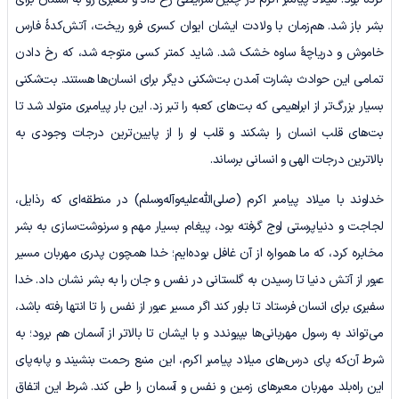
بشر باز شد. هم‌زمان با ولادت ایشان ایوان کسری فرو ریخت، آتش‌کدۀ فارس
خاموش و دریاچۀ ساوه خشک شد. شاید کمتر کسی متوجه شد، که رخ دادن
تمامی این حوادث بشارت آمدن بت‌شکنی دیگر برای انسان‌ها هستند. بت‌شکنی
بسیار بزرگ‌تر از ابراهیمی که بت‌های کعبه را تبر زد. این بار پیامبری متولد شد تا
بت‌های قلب انسان را بشکند و قلب او را از پایین‌ترین درجات وجودی به
بالاترین درجات الهی و انسانی برساند.
خداوند با میلاد پیامبر اکرم (صلی‌الله‌علیه‌وآله‌وسلم) در منطقه‌ای که رذایل،
لجاجت و دنیاپرستی اوج گرفته بود، پیغام بسیار مهم و سرنوشت‌سازی به بشر
مخابره کرد، که ما همواره از آن غافل بوده‌ایم؛ خدا همچون پدری مهربان مسیر
عبور از آتش دنیا تا رسیدن به گلستانی در نفس و جان را به بشر نشان داد. خدا
سفیری برای انسان فرستاد تا باور کند اگر مسیر عبور از نفس را تا انتها رفته باشد،
می‌تواند به رسول‌ مهربانی‌ها بپیوندد و با ایشان تا بالاتر از آسمان هم برود؛ به
شرط آن‌که پای درس‌های میلاد پیامبر اکرم، این منبع رحمت بنشیند و پابه‌پای
این راه‌بلد مهربان معبرهای زمین و نفس و آسمان را طی کند. شرط این اتفاق