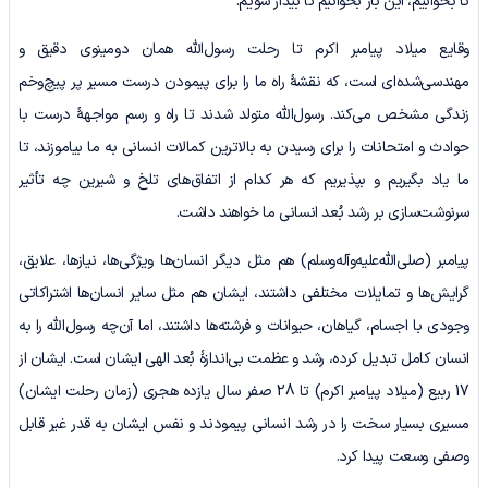
تا بخوابیم، این بار بخوانیم تا بیدار شویم.
وقایع میلاد پیامبر اکرم تا رحلت رسول‌الله همان دومینوی دقیق و
مهندسی‌شده‌ای است، که نقشۀ راه ما را برای پیمودن درست مسیر پر پیچ‌وخم
زندگی مشخص می‌کند. رسول‌الله متولد شدند تا راه و رسم مواجهۀ درست با
حوادث و امتحانات را برای رسیدن به بالاترین کمالات انسانی به ما بیاموزند، تا
ما یاد بگیریم و بپذیریم که هر کدام از اتفاق‌های تلخ و شیرین چه تأثیر
سرنوشت‌سازی بر رشد بُعد انسانی ما خواهند داشت.
پیامبر (صلی‌الله‌علیه‌وآله‌وسلم) هم مثل دیگر انسان‌ها ویژگی‌ها، نیازها، علایق،
گرایش‌ها و تمایلات مختلفی داشتند، ایشان هم مثل سایر انسان‌ها اشتراکاتی
وجودی با اجسام، گیاهان، حیوانات و فرشته‌ها داشتند، اما آن‌چه رسول‌الله را به
انسان کامل تبدیل کرده، رشد و عظمت بی‌اندازۀ بُعد الهی ایشان است. ایشان از
17 ربیع (میلاد پیامبر اکرم) تا 28 صفر سال یازده هجری (زمان رحلت ایشان)
مسیری بسیار سخت را در رشد انسانی پیمودند و نفس ایشان به قدر غیر قابل
وصفی وسعت پیدا کرد.