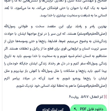
صحیح و مهندسی شدۀ کنترل و تعدیل گرایش‌ها و کشش‌هایی که ما را صرفاً
شبیه به یک گیاه یا حیوان یا حتی فرشتگان می‌کند، به ما می‌آموزد، تا بُعد
انسانی ما به شباهت و سنخیت بیشتری با خدا برسد.
بهترین راه‌بر و راه‌بلد برای این مقصد سخت و طولانی رسول‌الله
(صلی‌الله‌علیه‌وآله‌وسلم) هستند، که این سیر را در نوع مواجهۀ ایشان با حوادث
زندگی‌شان به وضوح می‌بینیم. غم‌ها، فشارها، رنج‌ها و حتی وسوسه‌ها جزئی از
مسیر تربیت انسان و ابزارهایی قوی برای قطع ما از رذایل و تعلقات هستند. اگر
مشتاقیم به انسان تمام شبیه شویم و به سنخیت با خدا برسیم، باید به تاریخ
زندگی رسول‌الله سفر کنیم و در دل هر رخداد زندگی ایشان جایگاه خودمان را
پیدا کنیم، باید رنج‌ها و مشکلات را مثل رسول‌الله با آغوش باز بپذیریم و مثل
ایشان با رنج‌ها روبه‌رو شویم. به امید آن‌که در میلاد پیامبر اکرم
(صلی‌الله‌علیه‌وآله‌وسلم) ما هم به لحظۀ تولد انسانی‌ خود نزدیک شویم.
[1]
کنز العمّال: 5817. روایت6
دانلود فایل PDF
کپی لینک کوتاه