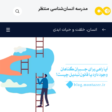
مدرسه انسان‌شناسی منتظر
انسان، خلقت و حیات ابدی
انسان و تجلیات هستی
0/6
علامت رشد در مسیر حق
0/5
چرا آفریده شده‌ایم؟
0/4
راز شادی و آرامش پایدار
0/13
خانواده آسمانی انسان
0/13
مهندسی نفس و تربیت روح
0/11