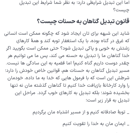
اما این تبدیل شرایطی دارد؛ به نظر شما شرایط این تبدیل
چیست؟
نگاه ابدی و آمادگی برای آخرت
0/14
قانون تبدیل گناهان به حسنات چیست؟
از خیال تا سلامت قلب
0/31
شاید این شبهه برای تان ایجاد شود که چگونه ممکن است انسانی
انسان در مرکز آفرینش
که غرق در گناه بوده، با یک استغفار توبه کند و همۀ کارهای
0/9
زشتش به خوبی و پاکی تبدیل شود؟ حتی ممکن است بگویید اگر
دیدار جهان غیب
0/9
خدا گناهان ما را تبدیل به حسنه می کند، پس ما می توانیم هر
چقدر دوست داریم گناه کنیم! اما قضیه به این سادگی ها نیست.
مسیر تبدیل گناهان به حسنات هم، قوانین خاص خودش را دارد؛
شرطش این است که با فرمول هایی که خدا به ما داده، خودمان
را وارد کارخانۀ بازیافت خدا کنیم تا گناهان گذشته مان نه تنها
بخشیده شوند؛ بلکه تبدیل به کارهای خوب گردد. مراحل این
تبدیل به قرار زیر است؛
_ توبۀ صادقانه کنیم و از مسیر اشتباه مان برگردیم
_ ایمان مان به خدا را تقویت کنیم