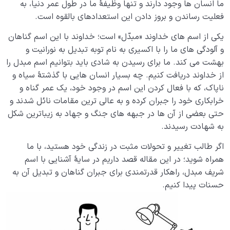
آیا سرنوشت ما از پیش نوشته شده یا تغییر در زندگی امکان
ما انسان ها وجود دارند و تنها وظیفۀ ما در طول عمر دنیا، به
پذیر است؟
فعلیت رساندن و بروز دادن این استعدادهای بالقوه است.
انتخاب اطاعت و مخالفت در مواجهه با خدا و شیطان چه
یکی از اسم های خداوند «مبدّل» است؛ خداوند با این اسم گناهان
تأثیری بر سرنوشت انسان دارد؟
و آلودگی های ما را با اکسیری به نام توبه تبدیل به نورانیت و
بهشت می کند. ما برای رسیدن به شادی باید بتوانیم اسم مبدل را
نقش انتخاب های سرنوشت ساز در زندگی انسان| راهی به
از خداوند دریافت کنیم. چه بسیار انسان هایی با گذشتۀ سیاه و
سوی کمال یا سقوط؟
ناپاک، که با فعال کردن این اسم در وجود خود، یک عمر گناه و
آیا روح انسان جنسیت دارد؛ بررسی نسبت روح و جنسیت از
خرابکاری خود را جبران کرده و به عالی ترین مقامات نائل شدند و
منظر انسان شناسی
حتی بعضی از آن ها در جبهه های جنگ و جهاد به زیباترین شکل
به شهادت رسیدند.
چرا ابتلائات مؤمن ضروری هستند؟ چگونه خداوند مؤمنان را
امتحان می کند؟
اگر طالب تغییر و تحولات مثبت در زندگی خود هستید، با ما
همراه شوید؛ در این مقاله قصد داریم در سایۀ آشنایی با اسم
خدا چگونه ما را با نعمت های مادی و کمالات محدود
شریف مبدل، راهکار قدرتمندی برای جبران گناهان و تبدیل آن به
امتحان می کند؟
حسنات پیدا کنیم.
فلسفه امتحانات الهی وارتباط آ ن ها با رشد و تکامل انسان
چرا برخورداری از بهشت برای هر فرد متفاوت است؛ چه چیزی