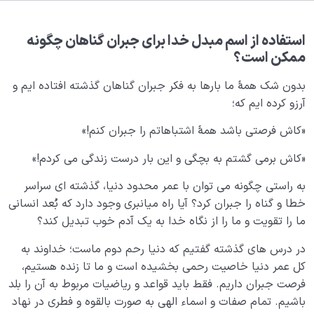
بلوغ کودک عزیز روان
0/8
قضا و قدر و اختیار
0/13
استفاده از اسم مبدل خدا برای جبران گناهان چگونه
ممکن است؟
ابتلاء و امتحان در زندگی
0/26
بدون شک همۀ ما بارها به فکر جبران گناهان گذشته افتاده ایم و
آرزو کرده ایم که؛
آیا پرهیزکاری به معنای ترس از خداست یا مفهوم دیگری
دارد؟
«کاش فرصتی باشد همۀ اشتباهاتم را جبران کنم!»
راه های کسب تقوا چیست و برای با تقوا شدن چه مراقبت
«کاش برمی گشتم به بچگی و این بار درست زندگی می کردم!»
هایی لازم است؟
به راستی چگونه می توان با عمر محدود دنیا، گذشته ای سراسر
اهمیت تقوا در چیست؛ آیا تقوا از محدود شدن ما جلوگیری
خطا و گناه را جبران کرد؟ آیا راه میانبری وجود دارد که بُعد انسانی
می‌کند؟
ما را تقویت و ما را از نگاه خدا به یک آدم خوب تبدیل کند؟
سنت ابتلا یعنی چه؛ راز سختی ها و رنج های زندگی چیست؟
در درس های گذشته گفتیم که دنیا رحم دوم ماست؛ خداوند به
کل عمر دنیا خاصیت رحمی بخشیده است و ما تا زنده هستیم،
منظور از حجاب عادت چیست؛ چگونه دوباره شگفتی را
فرصت جبران داریم. فقط باید قواعد و ریاضیات مربوط به آن را بلد
ببینیم؟
باشیم. تمام صفات و اسماء الهی به صورت بالقوه و فطری در نهاد