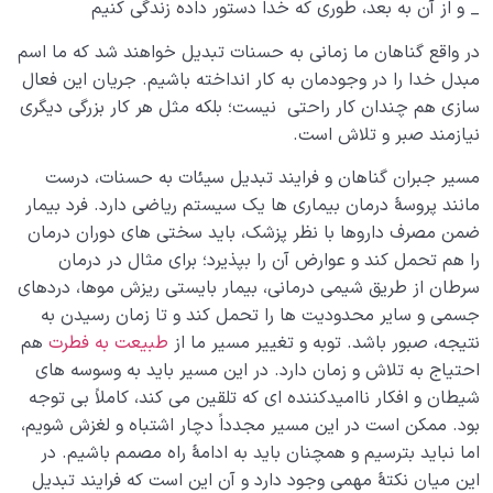
_ و از آن به بعد، طوری که خدا دستور داده زندگی کنیم
در واقع گناهان ما زمانی به حسنات تبدیل خواهند شد که ما اسم
مبدل خدا را در وجودمان به کار انداخته باشیم. جریان این فعال
سازی هم چندان کار راحتی نیست؛ بلکه مثل هر کار بزرگی دیگری
نیازمند صبر و تلاش است.
مسیر جبران گناهان و فرایند تبدیل سیئات به حسنات، درست
مانند پروسۀ درمان بیماری ها یک سیستم ریاضی دارد. فرد بیمار
ضمن مصرف داروها با نظر پزشک، باید سختی های دوران درمان
را هم تحمل کند و عوارض آن را بپذیرد؛ برای مثال در درمان
سرطان از طریق شیمی درمانی، بیمار بایستی ریزش موها، دردهای
جسمی و سایر محدودیت ها را تحمل کند و تا زمان رسیدن به
نتیجه، صبور باشد. توبه و تغییر مسیر ما از
طبیعت به فطرت
هم
احتیاج به تلاش و زمان دارد. در این مسیر باید به وسوسه های
شیطان و افکار ناامیدکننده ای که تلقین می کند، کاملاً بی توجه
بود. ممکن است در این مسیر مجدداً دچار اشتباه و لغزش شویم،
اما نباید بترسیم و همچنان باید به ادامۀ راه مصمم باشیم. در
این میان نکتۀ مهمی وجود دارد و آن این است که فرایند تبدیل