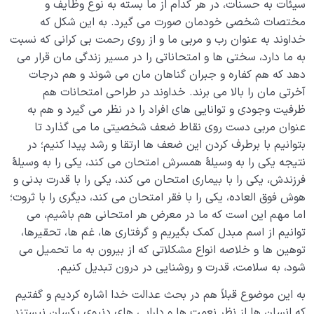
سیئات به حسنات، در هر کدام از ما بسته به نوع وظایف و
مختصات شخصی خودمان صورت می گیرد. به این شکل که
خداوند به عنوان رب و مربی ما و از روی رحمت بی کرانی که نسبت
به ما دارد، سختی ها و امتحاناتی را در مسیر زندگی مان قرار می
دهد که هم کفاره و جبران گناهان مان می شوند و هم درجات
آخرتی مان را بالا می برند. خداوند در طراحی امتحانات هم
ظرفیت وجودی و توانایی های افراد را در نظر می گیرد و هم به
عنوان مربی دست روی نقاط ضعف شخصیتی ما می گذارد تا
بتوانیم با برطرف کردن این ضعف ها ارتقا و رشد پیدا کنیم؛ در
نتیجه یکی را به وسیلۀ همسرش امتحان می کند، یکی را به وسیلۀ
فرزندش، یکی را با بیماری امتحان می کند، یکی را با قدرت بدنی و
هوش فوق العاده، یکی را با فقر امتحان می کند، دیگری را با ثروت؛
اما مهم این است که ما در معرض هر امتحانی هم باشیم، می
توانیم از اسم مبدل کمک بگیریم و گرفتاری ها، غم ها، تحقیرها،
توهین ها و خلاصه انواع مشکلاتی که از بیرون به ما تحمیل می
شود، به سلامت، قدرت و روشنایی در درون تبدیل کنیم.
به این موضوع قبلاً هم در بحث عدالت خدا اشاره کردیم و گفتیم
که انسان ها از نظر نعمت ها و دارایی های دنیوی یکسان نیستند