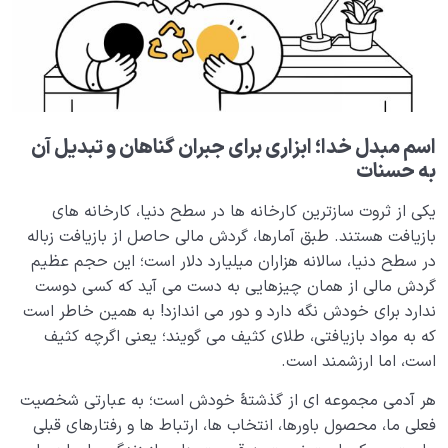
کیفیت بهشت را تعیین می کند؟
ویژگی امتحانات الهی چیست؛ چرا بلاها را ظلم نمی دانیم؟
عدالت خدا کجاست؛ من به عادل بودن خدا شک دارم!
سنت استدراج چیست و چه کسانی به آن دچار می شوند؟
اسم مبدل خدا؛ ابزاری برای جبران گناهان و تبدیل آن
به حسنات
آیا راهی برای جبران گناهان وجود دارد یا قانون تبدیل
چیست؟
یکی از ثروت سازترین کارخانه ها در سطح دنیا، کارخانه های
تفاوت میان انسان نادان و انسان عاقل از کجا سرچشمه می
بازیافت هستند. طبق آمارها، گردش مالی حاصل از بازیافت زباله
گیرد؟
در سطح دنیا، سالانه هزاران میلیارد دلار است؛ این حجم عظیم
گردش مالی از همان چیزهایی به دست می آید که کسی دوست
نسبی بودن زمان یعنی چه؛ آیا زمان حقیقتی مطلق است یا
ندارد برای خودش نگه دارد و دور می اندازد! به همین خاطر است
امری وابسته به عالم ماده؟
که به مواد بازیافتی، طلای کثیف می گویند؛ یعنی اگرچه کثیف
است، اما ارزشمند است.
معرفی انواع رحِم ها؛ فرصت های ناب زندگی را دریاب!
هر آدمی مجموعه ای از گذشتۀ خودش است؛ به عبارتی شخصیت
منظور از ریاضیات زمان چیست؛ آیا رحم زمانی دارای فرمول و
فعلی ما، محصول باورها، انتخاب ها، ارتباط ها و رفتارهای قبلی
قواعد خاصی است؟