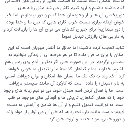
ماست. ممکن است نسبت به قسمت هایی از زندگی مان احساس
غفلت از فرصت ها و رحم های زمانی؛ پیامدها و راه های
گناه داشته باشیم و آرزو کنیم کاش می شد مثل زباله های
پیشگیری از آن
دورریختنی آن ها را از وجودمان جدا کنیم و دور بیندازیم. اما خبر
خوش اینکه نیازی نیست خراب کاری هایی که بین ما و خدا بوده
رحم مکانی چیست و چطور می تواند در جبران گذشته و
را دور بیندازیم! برای جبران گناهان می توان آن ها را بازیافت کرد و
تغییر مسیر زندگی به ما کمک کند؟
به دارایی های باارزش تبدیل نمود!
رحم استاد یعنی چه؛ ضرورت وجود استاد در حرکت انسانی
شاید تعجب کرده باشید؛ اما خالق ما آنقدر مهربان است که این
ما چیست؟
امکان را برای ما قرار داده تا در هر مرحله ای از زندگی بتوانیم به
مفهوم قوس صعود و قوس نزول در نفس استاد و شاگرد
سمتش برگردیم؛ در این صورت حتی اگر بدترین آدم روی زمین هم
به چه معناست؟
باشیم، خداوند تمام گناهان گذشتۀ ما را تبدیل به خوبی خواهد
[1]
کرد.
خداوند به تک تک ما انسان ها، امکان و توان دریافت اسمی
حجاب ظلمانی و حجاب نورانی؛ مهم ترین موانع ارتباط با
به نام «مبدل» را داده است که کارکرد آن مانند سیستم بازیافت
ملکوت
است. ما با فعال کردن اسم مبدل خود، می توانیم زباله های وجود
خود را که همان گناهان، تاریکی ها و آلودگی های موجود در قلب
شیطان دشمن آشکار
0/14
است، به نورانیت تبدیل کنیم و از آن ها شادی و آرامش به دست
آوریم؛ درست مانند بازیافت زباله، که طی آن می توان از مواد زائد
بیماری‌های پنهان روح
0/15
و دورریختنی، مواد جدید و ثروت خلق کرد.
شناخت بهشت و جهنم
0/22