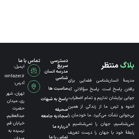
دسترسی
تماس با ما
بلاگ
منتظر
سریع
ایمیل:
مدرسه انسان
@montazer.ir
شناسی
مدرسۀ انسان‌شناسی فضایی برای
آدرس:
مناسبت ها
یافتن پاسخ است. پاسخ سؤالاتی که
تهران، شهر
جوابی برایشان نداریم و تمام اضطراب،
پاسخ به شبهات
ری، میدان
اندوه و ترس ما از زندگی از همین
حضرت
صحیفه
بی‌جوابی نشأت می‌گیرد. ما خودمان را
عبدالعظیم،
سجادیه جامعه
خیابان قم،
نمی‌شناسیم، جهان را نمی‌شناسیم و
درباره ما
نرسیده به
رابطۀ خود با جهان را درست تعریف
تماس با ما
میدان