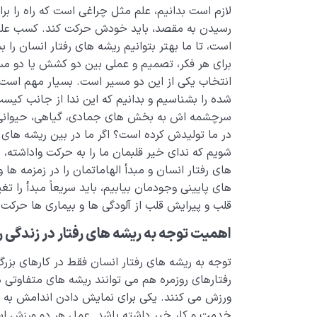
لازم است بدانیم، علم مثل چراغی است که راه را بر
رسیدن به مقصد، باید خودش حرکت کند. کسب علم
است، تا ما بهتر بتوانیم ریشه های رفتار انسان ر
برای هر فکر، تصمیم و عملی بین دو کشش یا دو مسی
انتخاب یکی از این دو مسیر است. بسیار مهم است 
شده را بشناسیم و بدانیم که این ندا از جانب کی
سرچشمه اش به بخش های جمادی، گیاهی، حیوانی 
در ما تولیدش کرده است؟ اگر ما در بین ریشه های رف
شویم که ندای خیر قلبمان ما را به حرکت واداشته، ل
های رفتار انسان و مبدأ الهاماتمان را در زمزمه 
های پایینی وجودمان بیابیم، باید سریعاً مبدأ را
قلب و پیرایش قلب از آلودگی ها و بیماری ها حرکت 
اهمیت توجه به ریشه های رفتار در زندگی ر
توجه به ریشه های رفتار انسان فقط در کارهای بزر
رفتارهای روزمره هم می توانند ریشه های متفاوتی 
ورزش می کنند. یکی برای نمایش دادن اندامش به دیگ
خدمت و کار خیر داشته باشد. عمل هر دو ورزش اس