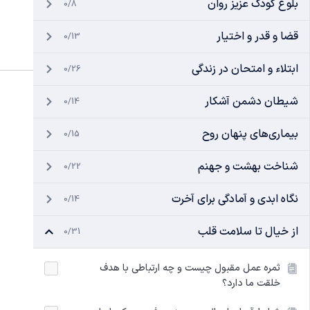
بلوغ کودک عزیز روان
0/8
قضا و قدر و اختیار
0/13
ابتلاء و امتحان در زندگی
0/26
شیطان دشمن آشکار
0/14
بیماری‌های پنهان روح
0/15
شناخت بهشت و جهنم
0/22
نگاه ابدی و آمادگی برای آخرت
0/14
از خیال تا سلامت قلب
0/31
ثمره عمل مقبول چیست و چه ارتباطی با هدف
خلقت ما دارد؟