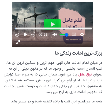
بررسی تفاوت خیر و شر و مطلق یا نسبی بودن جایگاه آن ها
مهم‌ترین معیارهای تشخیص خیر و شر در تصمیم‌گیری‌های
روزمره کدام‌ است؟
مقایسه نتیجه مداومت در خیر و شر؛ چرا خیر ماندگار است
و شر نابود شدنی؟
چرا در معارف اسلامی اهل بیت (علیهم السلام) کانون خیر و
برکت معرفی شده اند؟
بزرگ ترین امانت زندگی ما
آیا عمل خوب همیشه پذیرفته است؟|بررسی 3 معیار پذیرش
عمل
در میان تمام امانت های الهی، مهم ترین و سنگین ترین آن ها،
قلب انسان است؛ بخشی از وجود ما که در متون دینی از آن به
مثبت اندیشی اسلامی از چه دیدگاهی سرچشمه گرفته و
عنوان
فوق عقل
یاد می شود. همان جایی که به سوی خدا گرایش
چگونه به اصلاح سبک زندگی می انجامد؟
دارد و تنها با یاد او آرام می گیرد. این بخش، مستعد شبیه شدن
نقش صبر در کسب قلب سلیم چیست؟ آیا صبر اکسیر
به معشوق حقیقی اش یعنی خداوند است و درست همین جاست
سلامت قلب است؟
که مفهوم امانت داری به اوج می رسد.
صبر یعنی چه و انواع صبر کدامند؟ صبر چه نقشی در
همه ما موظفیم این قلب را پاک، تغذیه شده و در مسیر رشد