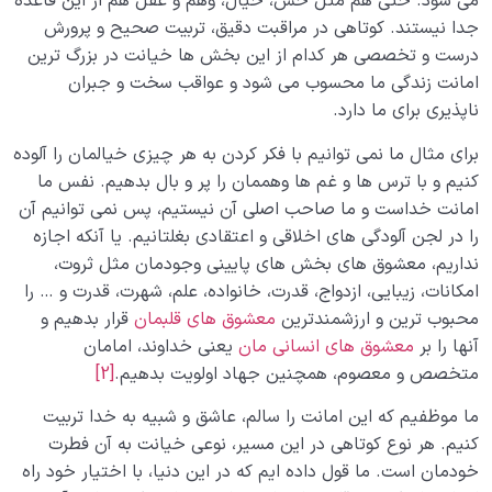
می شود. حتی هم مثل حس، خیال، وهم و عقل هم از این قاعده
جدا نیستند. کوتاهی در مراقبت دقیق، تربیت صحیح و پرورش
درست و تخصصی هر کدام از این بخش ها خیانت در بزرگ ترین
امانت زندگی ما محسوب می شود و عواقب سخت و جبران
ناپذیری برای ما دارد.
برای مثال ما نمی توانیم با فکر کردن به هر چیزی خیالمان را آلوده
کنیم و با ترس ها و غم ها وهممان را پر و بال بدهیم. نفس ما
امانت خداست و ما صاحب اصلی آن نیستیم، پس نمی توانیم آن
را در لجن آلودگی های اخلاقی و اعتقادی بغلتانیم. یا آنکه اجازه
نداریم، معشوق های بخش های پایینی وجودمان مثل ثروت،
امکانات، زیبایی، ازدواج، قدرت، خانواده، علم، شهرت، قدرت و … را
محبوب ترین و ارزشمندترین
معشوق های قلبمان
قرار بدهیم و
آنها را بر
معشوق های انسانی مان
یعنی خداوند، امامان
متخصص و معصوم، همچنین جهاد اولویت بدهیم.
[2]
ما موظفیم که این امانت را سالم، عاشق و شبیه به خدا تربیت
کنیم. هر نوع کوتاهی در این مسیر، نوعی خیانت به آن فطرت
خودمان است. ما قول داده ایم که در این دنیا، با اختیار خود راه