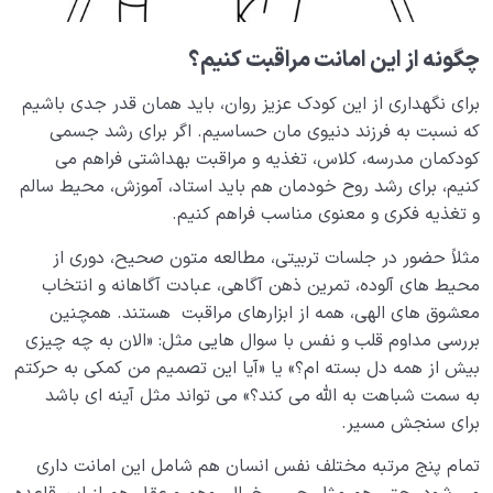
برای این بیماری ها وجود دارد؟
آیا درمان مشکلات روحی در کوتاه مدت امکان پذیر است؟
چگونه از این امانت مراقبت کنیم؟
برای نگهداری از این کودک عزیز روان، باید همان قدر جدی باشیم
انسان در مرکز آفرینش
0/9
که نسبت به فرزند دنیوی مان حساسیم. اگر برای رشد جسمی
دیدار جهان غیب
کودکمان مدرسه، کلاس، تغذیه و مراقبت بهداشتی فراهم می
0/9
کنیم، برای رشد روح خودمان هم باید استاد، آموزش، محیط سالم
و تغذیه فکری و معنوی مناسب فراهم کنیم.
مثلاً حضور در جلسات تربیتی، مطالعه متون صحیح، دوری از
محیط های آلوده، تمرین ذهن آگاهی، عبادت آگاهانه و انتخاب
معشوق های الهی، همه از ابزارهای مراقبت هستند. همچنین
بررسی مداوم قلب و نفس با سوال هایی مثل: «الان به چه چیزی
بیش از همه دل بسته ام؟» یا «آیا این تصمیم من کمکی به حرکتم
به سمت شباهت به الله می کند؟» می تواند مثل آینه ای باشد
برای سنجش مسیر.
تمام پنج مرتبه مختلف نفس انسان هم شامل این امانت داری