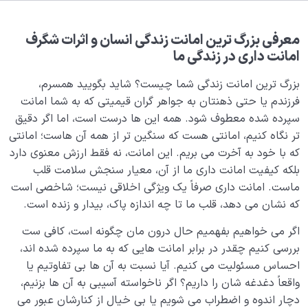
بلوغ کودک عزیز روان
0/8
قضا و قدر و اختیار
0/13
معرفی بزرگ ترین امانت زندگی انسان و اثرات شگرف
امانت داری در زندگی ما
ابتلاء و امتحان در زندگی
0/26
بزرگ ترین امانت زندگی شما چیست؟ شاید بگویید همسرم،
شیطان دشمن آشکار
فرزندم یا حتی ذهنتان به جواهر گران قیمیتی که به شما امانت
0/14
سپرده شده معطوف شود. همه این ها درست است، اما اگر دقیق
بیماری‌های پنهان روح
0/15
تر نگاه کنیم، امانتی هست که سنگین تر از همه آن هاست؛ امانتی
که با خود به آخرت می بریم. این امانت، نه فقط ارزش معنوی دارد
شناخت بهشت و جهنم
0/22
بلکه کیفیت امانت داری ما از آن، معیار سنجش سلامت قلب
ماست. امانت داری صرفاً یک ویژگی اخلاقی نیست؛ شاخصی است
نگاه ابدی و آمادگی برای آخرت
0/14
که نشان می دهد، قلب ما تا چه اندازه پاک، بیدار و زنده است.
از خیال تا سلامت قلب
اگر می خواهیم بفهمیم حال درون مان چگونه است، کافی ست
0/31
بررسی کنیم چقدر در برابر امانت هایی که به ما سپرده شده اند،
احساس مسئولیت می کنیم. آیا نسبت به آن ها بی تفاوتیم یا
ثمره عمل مقبول چیست و چه ارتباطی با هدف خلقت ما
دارد؟
واقعاً دغدغه شان را داریم؟ اگر ناخواسته آسیبی به آن ها بزنیم،
دچار اندوه و اضطراب می شویم یا بی خیال از کنارشان عبور می