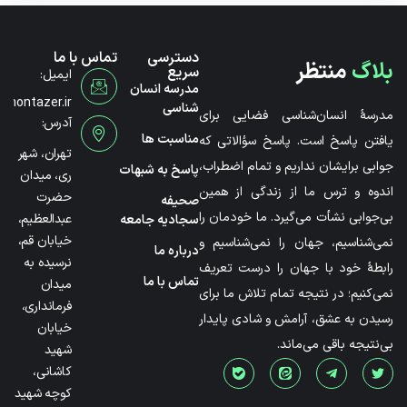
دسترسی
تماس با ما
بلاگ
منتظر
سریع
ایمیل:
مدرسه انسان
@montazer.ir
شناسی
مدرسۀ انسان‌شناسی فضایی برای
آدرس:
مناسبت ها
یافتن پاسخ است. پاسخ سؤالاتی که
تهران، شهر
جوابی برایشان نداریم و تمام اضطراب،
پاسخ به شبهات
ری، میدان
اندوه و ترس ما از زندگی از همین
حضرت
صحیفه
بی‌جوابی نشأت می‌گیرد. ما خودمان را
عبدالعظیم،
سجادیه جامعه
خیابان قم،
نمی‌شناسیم، جهان را نمی‌شناسیم و
درباره ما
نرسیده به
رابطۀ خود با جهان را درست تعریف
تماس با ما
میدان
نمی‌کنیم؛ در نتیجه تمام تلاش ما برای
فرمانداری،
رسیدن به عشق، آرامش و شادی پایدار
خیابان
بی‌نتیجه باقی می‌ماند.
شهید
کاشانی،
کوچه شهید