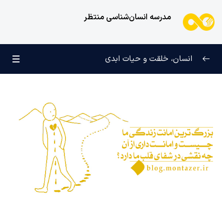
مدرسه انسان‌شناسی منتظر
انسان، خلقت و حیات ابدی
انسان و تجلیات هستی
0/6
علامت رشد در مسیر حق
0/5
چرا آفریده شده‌ایم؟
0/4
راز شادی و آرامش پایدار
0/13
خانواده آسمانی انسان
0/13
مهندسی نفس و تربیت روح
0/11