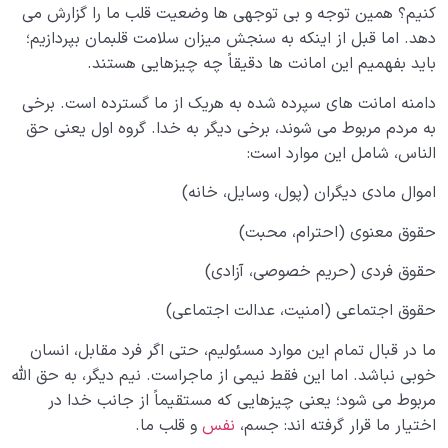
شرایط قبولی اعمال چیست؛ معرفی سه رکن اساسی قبولی
کنیم؟ همین توجه و بی توجهی ها وضعیت قلب ما را گزارش می
اعمال
دهد. اما قبل از اینکه به سنجش میزان سلامت قلبمان بپردازیم؛
باید بفهمیم این امانت ها دقیقاً چه چیزهایی هستند.
چگونه عمل مقبول می تواند ما را به نسخه بهتری از
خودمان تبدیل کند؟
دامنه امانت های سپرده شده به هریک از ما گسترده است. برخی
به مردم مربوط می شوند، برخی دیگر به خدا. گروه اول یعنی حق
آیا رسیدن به مقام پیامبر مخصوص افراد خاصی است یا
الناس، شامل این موارد است:
همه می توانند به این مقام برسند؟
اموال مادی دیگران (پول، وسایل، خانه)
تحول ذاتی یعنی چه و چه ارتباطی میان تحول ذاتی و
سلامت قلب وجود دارد؟
حقوق معنوی (احترام، محبت)
چگونه با جدیت و برنامه ریزی به اهداف متعالی و زندگی
حقوق فردی (حریم خصوصی، آزادی)
هدفمند و معنادار برسیم؟
حقوق اجتماعی (امنیت، عدالت اجتماعی)
خیال و نیت چگونه می توانند به ما در مسیر زندگی کمک
کرده یا از اهداف دورمان کنند؟
ما در قبال تمام این موارد مسئولیم، حتی اگر فرد مقابل، انسان
خوبی نباشد. اما این فقط نیمی از ماجراست. نیم دیگر، به حق الله
کنترل ‌‌نفس ‌‌یعنی ‌‌چه ‌‌و ‌‌چگونه ‌‌می‌تواند ‌‌به ‌‌ما ‌‌برای ‌‌کنترل
مربوط می شود؛ یعنی چیزهایی که مستقیماً از جانب خدا در
‌‌کردن ‌‌افکار ‌‌منفی ‌‌کمک ‌‌کند؟
اختیار ما قرار گرفته اند: جسم،
نفس
و قلب ما.