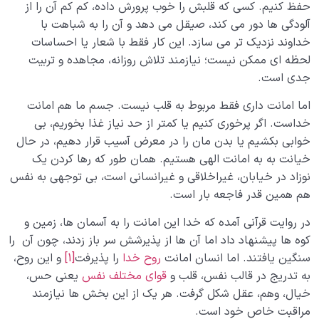
سرنوشت ما دارد؟
حفظ کنیم. کسی که قلبش را خوب پرورش داده، کم کم آن را از
آلودگی ها دور می کند، صیقل می دهد و آن را به شباهت با
آیا سلامت قلب انسان در گرو کنترل خیال اوست؟ ضرورت
خداوند نزدیک تر می سازد. این کار فقط با شعار یا احساسات
کنترل خیال چیست؟
لحظه ای ممکن نیست؛ نیازمند تلاش روزانه، مجاهده و تربیت
جدی است.
سازگاری قلب با برزخ چه تأثیری در سرنوشت و عاقبت ما در
حیات برزخی پیش رویمان دارد؟
اما امانت داری فقط مربوط به قلب نیست. جسم ما هم امانت
خداست. اگر پرخوری کنیم یا کمتر از حد نیاز غذا بخوریم، بی
آیا وابستگی های روانی ما می توانند سلامت روح و قلبمان را
تهدید کنند؟
خوابی بکشیم یا بدن مان را در معرض آسیب قرار دهیم، در حال
خیانت به به امانت الهی هستیم. همان طور که رها کردن یک
شوق مرگ چیست، چرا ایجاد می شود و آیا شوق مرگ نشانه
نوزاد در خیابان، غیراخلاقی و غیرانسانی است، بی توجهی به نفس
ای از افسردگی است؟
هم همین قدر فاجعه بار است.
نشانه های قلب سلیم چیست؟ کدام خصوصیات افراد به ما
در روایت قرآنی آمده که خدا این امانت را به آسمان ها، زمین و
سلامت نفس آنها را نشان می‌دهد؟
کوه ها پیشنهاد داد اما آن ها از پذیرشش سر باز زدند، چون آن را
سنگین یافتند. اما انسان امانت
روح خدا
را پذیرفت
[1]
و این روح،
آیا شناخت و اصلاح ریشه های رفتار انسان منجر به سلامت
به تدریج در قالب نفس، قلب و
قوای مختلف نفس
یعنی حس،
قلب می شود؟
خیال، وهم، عقل شکل گرفت. هر یک از این بخش ها نیازمند
پل صراط چیست؟ پل صراط حقیقتی انکار ناپذیر است یا
مراقبت خاص خود است.