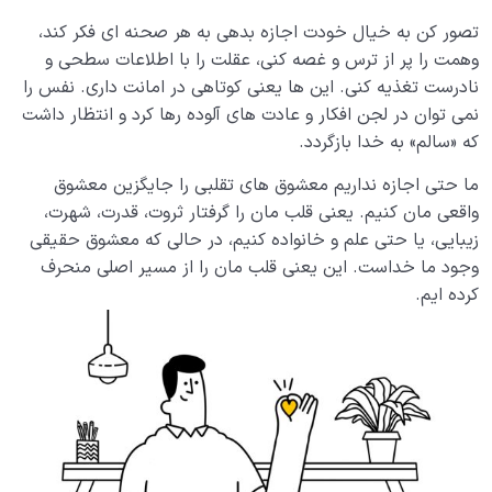
تنها یک استعاره دینی است؟
تصور کن به خیال خودت اجازه بدهی به هر صحنه ای فکر کند،
راه عبور از صراط چیست؟ آیا میانبری کوتاه برای عبور سریع از
وهمت را پر از ترس و غصه کنی، عقلت را با اطلاعات سطحی و
صراط وجود دارد؟
نادرست تغذیه کنی. این ها یعنی کوتاهی در امانت داری. نفس را
نمی توان در لجن افکار و عادت های آلوده رها کرد و انتظار داشت
رضایت از خداوند؛ نشانه ای از سلامت قلب یا واکنشی به
که «سالم» به خدا بازگردد.
شرایط؟
ما حتی اجازه نداریم معشوق های تقلبی را جایگزین معشوق
بزرگ ترین امانت زندگی ما چیست و امانت داری از آن چه
واقعی مان کنیم. یعنی قلب مان را گرفتار ثروت، قدرت، شهرت،
نقشی در شفای قلب ما دارد؟
زیبایی، یا حتی علم و خانواده کنیم، در حالی که معشوق حقیقی
معرفی 3 ذکر کلیدی برای آرامش و سلامت قلب؛ مهمترین
وجود ما خداست. این یعنی قلب مان را از مسیر اصلی منحرف
ذکرهای سلامت قلب کدام است؟
کرده ایم.
کلید مدیریت سبک زندگی چیست | چگونه می توانیم از
محبت خوشبختی بسازیم؟
منشا عشق در انسان چیست؛ ما عاشق شخص می شویم یا
ویژگی های او؟
روش درمان بیماری های روحی چیست؛ آیا درمان قطعی