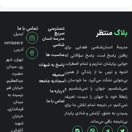
دسترسی
تماس با ما
بلاگ
منتظر
سریع
ایمیل:
مدرسه انسان
@montazer.ir
شناسی
مدرسۀ انسان‌شناسی فضایی برای
آدرس:
مناسبت ها
یافتن پاسخ است. پاسخ سؤالاتی که
تهران، شهر
جوابی برایشان نداریم و تمام اضطراب،
پاسخ به شبهات
ری، میدان
اندوه و ترس ما از زندگی از همین
حضرت
صحیفه
بی‌جوابی نشأت می‌گیرد. ما خودمان را
عبدالعظیم،
سجادیه جامعه
خیابان قم،
نمی‌شناسیم، جهان را نمی‌شناسیم و
درباره ما
نرسیده به
رابطۀ خود با جهان را درست تعریف
تماس با ما
میدان
نمی‌کنیم؛ در نتیجه تمام تلاش ما برای
فرمانداری،
رسیدن به عشق، آرامش و شادی پایدار
خیابان
بی‌نتیجه باقی می‌ماند.
شهید
کاشانی،