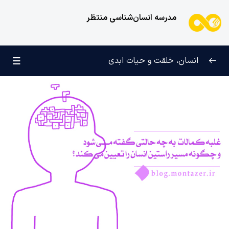
مدرسه انسان‌شناسی منتظر
انسان، خلقت و حیات ابدی
انسان و تجلیات هستی
0/6
علامت رشد در مسیر حق
0/5
چرا آفریده شده‌ایم؟
0/4
راز شادی و آرامش پایدار
0/13
خانواده آسمانی انسان
0/13
مهندسی نفس و تربیت روح
0/11