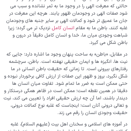
حالتی که معرفت الهی را در وجود ما به ثمر نشانده و سبب می
شود صفات الهی در وجودمان ظهور یابند. هرچه این معرفت در
جان ما عمیق تر شود و کمالات الهی بر سایر جنبه های وجودمان
غلبه کنند، باطن ما به مقام
انسان کامل
نزدیک تر می گردد؛ زیرا
شباهت وجودی میان ما، خدا و انسان کامل دقیقاً در درون و
باطن شکل می گیرد.
در مقابل، «باطن» به ساحت پنهان وجود ما اشاره دارد؛ جایی که
نیت ها، انگیزه ها و ایمان حقیقی نهفته است. باطن، سرچشمه
رفتارهای بیرونی است. تا زمانی که حقیقت باطن انسانی در ما
شکل نگیرد، بروز و ظهور این صفات از ارزش کافی برخوردار نبوده و
حتی ممکن است به ضرر ما تمام شود. تفاوت میان انسان ها
دقیقا در همین نقطه است؛ ممکن است در ظاهر همگی درستکار و
دیندار باشند، اما آن چه ارزش حقیقی افراد را تعیین می کند، نیت
و تعالی درونی آنان است؛ اینجاست که غلبه نوع کمالات درونی،
حقیقت وجودی انسان را رقم می زند.
در آموزه های اسلامی و سخنان اهل بیت (علیهم السلام)، غلبه