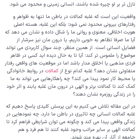
مادی و عوالم بالاتر وجود دارد؟
نازل تر بر او چیره شده باشند، انسانی زمینی و محدود می شود.
چرا شناخت ارتباط انسان و مراتب خلقت در زندگی اهمیت
واقعیت این است که غلبه کمالات در باطن ما تنها به ظواهر و
دارد؟
رفتارهای بیرونی محدود نمی شود؛ بلکه این غلبه، هسته اصلی
هویت اخلاقی، معنوی و روانی ما را شکل داده و نشان می دهد که
در آموزه‌های اسلامی، غلبه کمالات به چه معناست و چگونه
آیا ما صرفا تظاهر به خوبی داریم، یا درون مان نیز سرشار از
مسیر راستین انسان را تعیین می‌کند؟
فضایل انسانی است. از همین منظر، چند سوال کاربردی می تواند
موضوع را ملموس تر کند؛ آیا تا به حال دیده اید کسی در ظاهر
چرا شناخت مراحل رشد انسان ضرورت دارد و شرط فهم
حقیقت انسانی ماست؟
فردی مذهبی یا اخلاق مدار باشد اما در موقعیت های واقعی رفتار
متفاوتی نشان دهد؟ غلبه کدام نوع از
کمالات
در روابط خانوادگی
منظور از غذای روح چیست؟ چگونه باید آن را تأمین و در
یا محیط کار نمود پیدا می کند؟ چه راهکارهایی می تواند به ما
زندگی روزمره استفاده کرد؟
کمک کند تا کمالات برتر و الهی در درون مان غلبه یابند و اثر خود
را در زندگی روزمره نشان دهند؟
بررسی جنبه های شناختی و فلسفی پیرامون محوریت انسان
در نظام خلقت
در این مقاله تلاش می کنیم به این پرسش کلیدی پاسخ دهیم که
غلبه کمالات انسانی چه تاثیری در باطن ما دارد، چه نمودهایی در
چرا خدا جهان را مسخر انسان کرد؟ بررسی مفهوم تسخیر
زندگی واقعی پیدا می کند و چگونه می توان شرایطی فراهم کرد تا
خلقت و ارتباط انسان با نظام هستی
کمالات الهی بر سایر مراتب وجود غلبه کنند تا هم فرد و هم
عظمت خلقت؛ بستری الهی برای تعالی انسان تا مقام
جامعه از آثار آن بهره مند شوند.