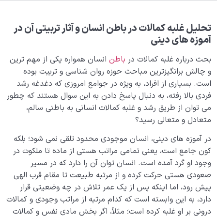
بلوغ کودک عزیز روان
0/8
قضا و قدر و اختیار
0/13
تحلیل غلبه کمالات در باطن انسان و آثار تربیتی آن در
آموزه های دینی
ابتلاء و امتحان در زندگی
0/26
بحث درباره غلبه کمالات در
باطن
انسان همواره یکی از مهم ترین
شیطان دشمن آشکار
و چالش برانگیزترین مباحث حوزه روان شناسی و تربیت بوده
0/14
است. بسیاری از افراد، به ویژه در جوامع امروزی که دغدغه رشد
بیماری‌های پنهان روح
0/15
فردی بالا رفته، به دنبال پاسخ دادن به این سوال هستند که چطور
می توان از طریق رشد و غلبه کمالات انسانی به باطنی سالم،
شناخت بهشت و جهنم
0/22
متعادل و متعالی رسید؟
در آموزه های دینی، انسان موجودی محدود تلقی نمی شود؛ بلکه
نگاه ابدی و آمادگی برای آخرت
0/14
کون جامع است، یعنی تمامی مراتب هستی از ماده تا ملکوت در
از خیال تا سلامت قلب
وجود او گرد آمده است. انسان توان آن را دارد که در مسیر
0/31
صعودی هستی حرکت کرده و از مرتبه طبیعت تا مقام قرب الهی
انسان در مرکز آفرینش
0/9
پیش رود، اما اینکه پس از یک عمر تلاش در چه وضعیتی قرار
دارد، به این وابسته است که کدام مرتبه از مراتب وجودی و کمالات
ترتیب مراتب هستی چگونه است؟ چه ارتباطی بین دنیای
درونی بر او غلبه کرده است؛ مثلاً، اگر بخش مادی نفس و کمالات