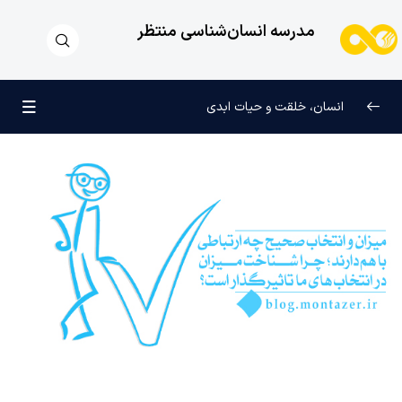
مدرسه انسان‌شناسی منتظر
انسان، خلقت و حیات ابدی
انسان و تجلیات هستی
0/6
علامت رشد در مسیر حق
0/5
چرا آفریده شده‌ایم؟
0/4
راز شادی و آرامش پایدار
0/13
خانواده آسمانی انسان
0/13
مهندسی نفس و تربیت روح
0/11