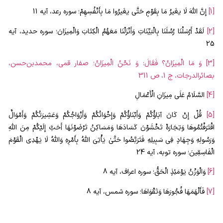
[1]
إِنَّ اللَّهَ لَا یغَیرُ مَا بِقَوْمٍ حَتَّى یغَیرُوا مَا بِأَنْفُسِهِمْ؛ سوره رعد، آیه 11
[2]
لَقَدْ أَرْسَلْنَا رُسُلَنَا بِالْبَیِّنَاتِ وَأَنْزَلْنَا مَعَهُمُ الْکِتَابَ وَالْمِیزَانَ؛ سوره حدید، آیه
25
[3]
وَ مَا الْمِیزَانُ؟ فَقَالَ: وَ نَحْنُ الْمِیزَانُ؛ صفار قمی، محمد‌بن‌حسن،
بصائرالدرجات، ج 1، ص 311
[4]
السَّلَامُ عَلَی مِیزَانِ الْأَعْمَالِ
[5]
قُلْ إِنْ کَانَ آبَاؤُکُمْ وَأَبْنَاؤُکُمْ وَإِخْوَانُکُمْ وَأَزْوَاجُکُمْ وَعَشِیرَتُکُمْ وَأَمْوَالٌ
اقْتَرَفْتُمُوهَا وَتِجَارَهٌ تَخْشَوْنَ کَسَادَهَا وَمَسَاکِنُ تَرْضَوْنَهَا أَحَبَّ إِلَیْکُمْ مِنَ اللَّهِ
وَرَسُولِهِ وَجِهَادٍ فِی سَبِیلِهِ فَتَرَبَّصُوا حَتَّىٰ یَأْتِیَ اللَّهُ بِأَمْرِهِ وَاللَّهُ لَا یَهْدِی الْقَوْمَ
الْفَاسِقِینَ؛ سوره توبه، آیه 24
[6]
وَالْوَزْنُ یَوْمَئِذٍ الْحَقُّ؛ سوره اعراف، آیه 8
[7]
فَأَلْهَمَهَا فُجُورَهَا وَتَقْوَاهَا؛ سوره شمس، آیه 8