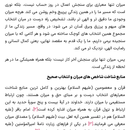
میزان تنها معیاری برای سنجش اعمال در روز حساب نیست، بلکه نوری
است که مسیر ما را در همین زندگی پرپیچ وخم روشن می کند. هرچه میزان
وجودی ما دقیق تر و الهی تر باشد، تشخیص راه درست در میان انتخاب
های مبهم و پرزرق وبرق آسان تر می شود؛ در واقع، مسیر زندگی ما از
مجموع همین انتخاب های کوچک ساخته می شود و هر گامی که با میزان
سنجیده برمی داریم، ما را یک قدم به مقصد نهایی، یعنی کمال انسانی و
رضایت الهی، نزدیک تر می کند.
پس، میزان تنها برای سنجش آخر کار نیست؛ بلکه همراه همیشگی ما در هر
لحظه از زندگی است.
منابع شناخت شاخص های میزان و انتخاب صحیح
قرآن و معصومین (علیهم السلام) بهترین و کامل ترین منابع شناخت
معیارهای انتخاب درست و بر مبنای حق و میزان هستند، چون ارتباط
مستقیمی با میزان دارند. خداوند در آیۀ بیست و پنج سورۀ حدید به این
ارتباط و نزول قرآن به همراه میزان اشاره کرده است
[2]
، امام باقر (علیه
السلام) هم در تفسیر همین آیه اهل بیت (علیهم السلام) را مصداق میزان
معرفی می فرمایند.
[3]
در یکی از فرازهای زیارت نامۀ امیرالمؤمنین (علیه