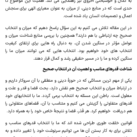
به کمال و خوشبختی اخروی نیز راهنمایی می کند. اهمیت این موضوع تا
منظور از سنگینی نامه عمل چیست و چه اثری در سعادت یا
حدی است که در منابع دینی، از میزان به عنوان معیاری الهی برای سنجش
شقاوت ما دارد؟
اعمال و تصمیمات انسان یاد شده است.
انتخاب درست چه تاثیری در زندگی ما دارد؛ چرا انتخابهای
در این مقاله تلاش می کنیم به این سؤال پاسخ دهیم که میزان و انتخاب
ما مهم است؟
صحیح چه ارتباطی با هم دارند؟ همچنین با بررسی منابع شناخت میزان و
عوامل مؤثر در سنگین شدن آن، به دنبال راه هایی برای ارتقای کیفیت
میزان و انتخاب صحیح چه ارتباطی با هم دارند؛ چرا شناخت
انتخاب های خود خواهیم بود. انتخاب هایی که می توانند میزان ما را
میزان در انتخاب های ما تاثیرگذار است؟
سنگین کرده و ما را در مسیر حقیقی رشد و کمال قرار دهند.
لزوم و اهمیت عبرت گرفتن از دنیا چیست؛ چگونه می توان از
شناخت قدرهای مناسب و اهمیت آن در انتخاب صحیح
هر حادثه ای عبرت گرفت؟
یکی از مهم ترین مسائلی که در حوزۀ دینی و منطقی با آن سروکار داریم و
در ارتباط میزان و انتخاب صحیح هم نقش دارد، بحث قضا و قدر و علت و
آیا تقدیر و سرنوشت ما قابل تغییر است؛ چگونه می توان
معلول است. باطن این مسئله به انتخاب برمی گردد. ما با انتخاب­های خود
تقدیر و سرنوشت را تغییر داد؟
قدرهای متفاوتی را گزینش می کنیم و متناسب با آن، قضاهای متفاوتی را
آینده با گذشته چه نسبتی دارد؛ چگونه با عبرت گرفتن از
هم دریافت خواهیم کرد. هر قَدَر، قضا و نتیجۀ خاص خود را به همراه دارد.
گذشته آیندۀ بهتری بسازیم؟
قوانین خلقت طوری طراحی شده اند که ما با انتخاب قدرهای مناسب و
تلاش برای به کار بستن آن ها می توانیم سرنوشت خود را تغییر داده و به
جبر و اختیار؛ قانون قضا و قدر نشانۀ مشیت الهی است یا