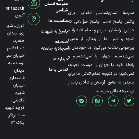
مدرسه انسان
@montazer.ir
شناسی
مدرسۀ انسان‌شناسی فضایی برای
آدرس:
مناسبت ها
یافتن پاسخ است. پاسخ سؤالاتی که
تهران، شهر
جوابی برایشان نداریم و تمام اضطراب،
پاسخ به شبهات
ری، میدان
اندوه و ترس ما از زندگی از همین
حضرت
صحیفه
بی‌جوابی نشأت می‌گیرد. ما خودمان را
عبدالعظیم،
سجادیه جامعه
خیابان قم،
نمی‌شناسیم، جهان را نمی‌شناسیم و
درباره ما
نرسیده به
رابطۀ خود با جهان را درست تعریف
تماس با ما
میدان
نمی‌کنیم؛ در نتیجه تمام تلاش ما برای
فرمانداری،
رسیدن به عشق، آرامش و شادی پایدار
خیابان
بی‌نتیجه باقی می‌ماند.
شهید
کاشانی،
کوچه شهید
سید برزگر،
پلاک 13