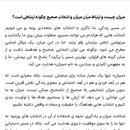
بلوغ کودک عزیز روان
0/8
قضا و قدر و اختیار
0/13
میزان چیست و ارتباط میان میزان و انتخاب صحیح چگونه ارتباطی است؟
در مسیر زندگی، ما ناگزیر با انتخاب های متعددی روبه رو می شویم؛
منظور از میزان در قیامت چیست و قلب ما با چه معیاری
انتخاب هایی که هرکدام می توانند مسیری متفاوت پیش روی ما بگشایند و
سنجیده می شود؟
سرنوشتی خاص برایمان رقم بزنند. اما در این میان، یک سؤال اساسی
مطرح می شود: چگونه می توان انتخابی صحیح و هدفمند داشت و از
آیا برای عملکرد انسان معیار و میزان اعمالی وجود دارد؛ چه
میان گزینه های فراوان، بهترین مسیر را برگزید؟ پاسخ به این پرسش، ما را
کسی می تواند میزان سنجش باشد؟
به مفهومی کلیدی و بنیادین به نام «میزان» هدایت می کند.
میزان دانایی ما چه تاثیری در سبک زندگی مان دارد؛ آیا
«میزان» تنها یک معیار ساده برای سنجش نیست، بلکه معیاری است که
معیاری مهم تر از دارایی هم وجود دارد؟
هم در بُعد فردی و هم در بُعد اجتماعی و معنوی زندگی نقش آفرین است.
بدون میزان تشخیص راه صحیح از ناصحیح ممکن نیست. میزان به ما
ثقلین چیست؛ در خوشبختی ما چه نقشی داشته و ارتباط آن
این توانایی را می دهد که ارزش ها را بسنجیم، هدف ها را اولویت بندی
با میزان اعمال چگونه است؟
کنیم و انتخاب هایی هماهنگ با حقیقت و سعادت واقعی داشته باشیم.
بررسی ارتباط میزان اعمال و عشق؛ هرچه عاشق تر، میزان
شناخت میزان و یادگیری نحوه ی استفاده از آن در انتخاب های روزمره، نه
عمل سنگین تر
تنها ما را به سوی موفقیت دنیوی هدایت می کند، بلکه در مسیر دستیابی