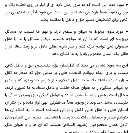
● مورد بعد این است که به مرور زمان لایه ای از غبار بر روی فطرت پاک و
نورانی تقریباً همۀ افراد می نشیند و این باعث می شود فطرت به تنهایی نور
کافی برای تشخیص مسیر حق و باطل را نداشته باشد.
● مورد سوم مربوط به میزان و سطح درک و فهم ما نسبت به مسائل
پیچیده ای است که با آن ها مواجه هستیم؛ برخی مسائل را ما با عقل
معمولی نمی توانیم درک کنیم و نیاز داریم عقلی کامل تر و رشد یافته تر از
عقل یک انسان معمولی راه را به ما نشان دهد.
این سه مورد نشان می دهد که فطرتمان برای تشخیص حق و باطل کافی
نیست و برای اینکه بتوانیم انتخاب هایی بر اساس حق که منجر به ثقل
میزان شود، داشته باشیم به عامل دیگری نیاز داریم. خداوندی که رسیدن
به میزانی سنگین را به عنوان هدف خلقت و عامل سعادت ما تعیین کرده،
محال است راهش را به ما نشان نداده و عوامل کمکی برای رسیدن به آن را
نفرستاده باشد. خداوند در وجود همۀ ما فطرتی الهی قرار داده و در کنار آن
انسان هایی با عقل هایی کامل و نورانی فرستاده است تا به کمک آن ها
بتوانیم مسیر و معیارهای انتخاب درست را تشخیص دهیم. این انسان های
کامل همان معصومین (علیهم السلام) هستند که آن ها را با عنوان مثل
اعلی و نمونۀ کامل خداوند می شناسیم.