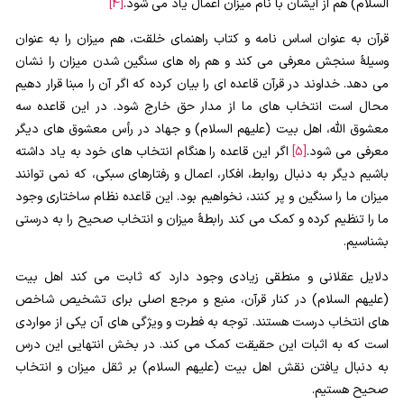
السلام) هم از ایشان با نام میزان اعمال یاد می شود.
[4]
قرآن به عنوان اساس نامه و کتاب راهنمای خلقت، هم میزان را به عنوان
وسیلۀ سنجش معرفی می کند و هم راه های سنگین شدن میزان را نشان
می دهد. خداوند در قرآن قاعده ای را بیان کرده که اگر آن را مبنا قرار دهیم
محال است انتخاب های ما از مدار حق خارج شود. در این قاعده سه
معشوق الله، اهل بیت (علیهم السلام) و جهاد در رأس معشوق های دیگر
معرفی می شود.
[5]
اگر این قاعده را هنگام انتخاب های خود به یاد داشته
باشیم دیگر به دنبال روابط، افکار، اعمال و رفتارهای سبکی، که نمی توانند
میزان ما را سنگین و پر کنند، نخواهیم بود. این قاعده نظام ساختاری وجود
ما را تنظیم کرده و کمک می کند رابطۀ میزان و انتخاب صحیح را به درستی
بشناسیم.
دلایل عقلانی و منطقی زیادی وجود دارد که ثابت می کند اهل بیت
(علیهم السلام) در کنار قرآن، منبع و مرجع اصلی برای تشخیص شاخص
های انتخاب درست هستند. توجه به فطرت و ویژگی های آن یکی از مواردی
است که به اثبات این حقیقت کمک می کند. در بخش انتهایی این درس
به دنبال یافتن نقش اهل بیت (علیهم السلام) بر ثقل میزان و انتخاب
صحیح هستیم.