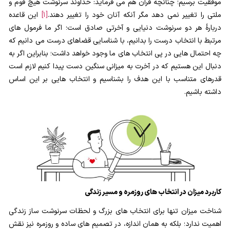
موفقیت برسیم؛ چنانچه قرآن هم می فرماید: خداوند سرنوشت هیچ قوم و
اختیار ما؟
ملتی را تغییر نمی دهد مگر آنکه آنان خود را تغییر دهند.
[1]
این قاعده
ارتباط میان مقام خلیفه اللهی انسان و اختیار او چیست؟
دربارۀ هر دو سرنوشت دنیایی و آخرتی صادق است؛ اگر ما فرمول های
مرتبط با انتخاب درست را بدانیم، با شناسایی قضاهای درست می دانیم که
ابتلاء و امتحان در زندگی
چه احتمال هایی در پی انتخاب های ما وجود خواهد داشت؛ بنابراین اگر به
0/26
دنبال این هستیم که در آخرت به میزانی سنگین دست پیدا کنیم لازم است
شیطان دشمن آشکار
0/14
قدرهای متناسب با این هدف را بشناسیم و انتخاب هایی بر این اساس
داشته باشیم.
بیماری‌های پنهان روح
0/15
شناخت بهشت و جهنم
0/22
نگاه ابدی و آمادگی برای آخرت
0/14
از خیال تا سلامت قلب
0/31
کاربرد میزان در انتخاب های روزمره و مسیر زندگی
انسان در مرکز آفرینش
0/9
شناخت میزان تنها برای انتخاب های بزرگ و لحظات سرنوشت ساز زندگی
دیدار جهان غیب
0/9
اهمیت ندارد؛ بلکه به همان اندازه، در تصمیم های ساده و روزمره نیز نقش