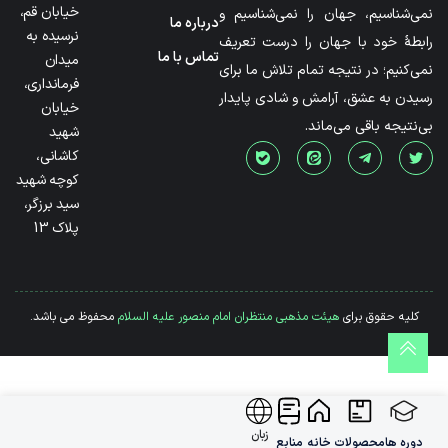
خیابان قم،
نمی‌شناسیم، جهان را نمی‌شناسیم و
درباره ما
نرسیده به
رابطۀ خود با جهان را درست تعریف
تماس با ما
میدان
نمی‌کنیم؛ در نتیجه تمام تلاش ما برای
فرمانداری،
رسیدن به عشق، آرامش و شادی پایدار
خیابان
بی‌نتیجه باقی می‌ماند.
شهید
کاشانی،
کوچه شهید
سید برزگر،
پلاک 13
کلیه حقوق برای
هیئت مذهبی منتظران امام منصور علیه السلام
محفوظ می باشد.
زبان
دوره ها
محصولات
خانه
منابع