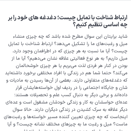
بلوغ کودک عزیز روان
0/8
قضا و قدر و اختیار
0/13
ارتباط شناخت با تمایل چیست؛ دغدغه های خود را بر
چه اساسی تنظیم کنیم؟
ابتلاء و امتحان در زندگی
0/26
شاید برایتان این سوال مطرح شده باشد که چه چیزی منشاء
شیطان دشمن آشکار
میل و رغبت‌های ما را تشکیل می‌دهد؟ ارتباط شناخت با تمایل
0/14
چیست؟ آیا ما نسبت به هر چیزی که در اطرافمان وجود دارد،
بیماری‌های پنهان روح
0/15
میل داریم؟ به هر نوع فعالیتی علاقه نشان می‌دهیم؟ آیا ما از
بودن در کنار هر فردی لذت می‌بریم یا هر چیزی خوشحالمان
شناخت بهشت و جهنم
0/22
می‌کند؟ حتما شما هم در زندگی با افراد مختلفی برخورد داشته‌اید
که دغدغه‌های متفاوتی دارند. بعضی از آن‌ها رسیدن به مادیات و
نگاه ابدی و آمادگی برای آخرت
0/14
شان و جایگاه اجتماعی را در ردیف اول خواسته‌هایشان قرار
داده‌اند و برخی دیگر به دنبال کسب علم و تحصیلات هستند؛
چرا ارتباط شناخت با تمایل مهم است؛ شناخت چگونه به
عده‌ای حواسشان به کار و زندگی خودشان مشغول است و عده‌ای
رغبت های ما جهت می دهد؟
دیگر علاقه‌ به سرک کشیدن در زندگی دیگران دارند. حالا سوال
اینجاست که چه چیزی تعیین کننده مسیر خواسته‌ها و رغبت‌های
اهمیت شناخت آخرت در چیست؛ آگاهی از شرایط آخرت بر
ماست؟ میل و رغبت ما به چیزهای مختلف نشانه چیست؟ و آیا
روی دنیای ما چه تاثیری دارد؟