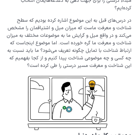
مبداء درستی را برای جهت دهی به دغدغه‌هایمان انتخاب
راهکارهایی برای کاهش فشار روانی حاصل از مشکلات و
کرده‌ایم؟
درگیری های زندگی
در درس‌های قبل به این موضوع اشاره کرده بودیم که سطح
توانایی درک دنیا از کجا نشأت می گیرد؟ اعمال ما چه زمانی
شناخت و معرفت ماست که میزان میل و اشتیاقمان را مشخص
در دنیا معنا پیدا می کنند؟
می‌کند و در واقع میل و گرایش ما به موضوعات مختلف به میزان
شناخت و معرفت ما گره خورده است. اما موضوع اینجاست که
نگاه ابدی به زندگی چگونه اخلاق، میزان شادی و روابط ما با
ارتباط شناخت با تمایل چگونه تعریف می‌شود؟ ما باید نسبت به
سایرین را متحول می کند؟
چه کسی و چه موضوعی شناخت پیدا کنیم و از کجا بفهمیم که
نتیجه غفلت از ابدیت چیست و چگونه زندگی ما را
این شناخت و معرفت مسیر درستی را طی کرده است؟
دستخوش تغییر می‌کند؟
لازمه های حرکت از دنیا به آخرت چیست؛ سلامت زندگی
دنیایی چه نقشی در آخرت ما دارد؟
عوامل ایجاد شک چیست؛ شک در مسیر چگونه ابدیت ما را
تهدید می کند؟
خطر شرک چیست و چرا شرک از جمله گناهان غیرقابل
بخشش است؟