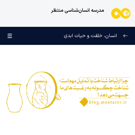
مدرسه انسان‌شناسی منتظر
انسان، خلقت و حیات ابدی
انسان و تجلیات هستی
0/6
علامت رشد در مسیر حق
0/5
چرا آفریده شده‌ایم؟
0/4
راز شادی و آرامش پایدار
0/13
خانواده آسمانی انسان
0/13
مهندسی نفس و تربیت روح
0/11