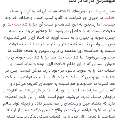
مهمترین کار ما در دنیا
معشوق حقیقی انسان کیست و چرا تنها او آرامش قلب را
همان‌طور که در درس‌های گذشته هم به آن اشاره کردیم،
هدف
تأمین می‌کند؟
خلقت
ما چیزی جز شباهت با الله و کسب اسماء و صفات خداوند
فشار قبر چیست و چرا به عنوان هشداری برای اصلاح نفس
نیست. اما رسیدن به این شباهت و کسب آن جز با
شناخت خدا
و
مطرح می‌شود؟
معرفت نسبت به او حاصل نمی‌شود. ما چه‌طور می‌توانیم شبیه
چیزی شویم یا چیزی را به دست آوریم که اصلا آن را نمی‌شناسیم؟
فرمول کسب اسم چیست؛ چگونه می توانیم با عبادات مان
پس می‌توانیم بگوییم که مهمترین کار ما در دنیا کسب معرفت
به اسماء الهی دست یابیم؟
نسبت به خداست؛ زیرا مقدمه‌ای برای رسیدن به هدف خلقت ما
تضاد عرصه رشد؛ تضادها چرا و چگونه مسیر رشد ما را
محسوب می‌شود؛ اما شناخت خدا هم جز با شناخت خودمان به
هموار می کنند؟
عنوان انسانی که دارای مقام خلافت الهی بوده و تمام اسماء و
صفات خدا را به صورت بالقوه در خود دارد، ممکن نیست. پس در
کیفیت ورود به آخرت؛ چگونه برای آخرت بهترین آمادگی را
حقیقت مهم‌ترین کار ما در دنیا در قالب کسب معرفت و شناخت
کسب کنیم؟
هم نسبت به خداوند و هم نسبت به خودمان تعریف می‌شود و
کسب این معرفت نه فقط از این بابت که بر دارایی‌های ما افزوده و
از خیال تا سلامت قلب
0/31
برایمان منشاء قدرت می‌شود، مهم است، بلکه از این بابت اهمیت
دارد که منشاء میل و رغبتمان را هم تغییر داده و زمینه تولد سالم
انسان در مرکز آفرینش
0/9
ما را به آخرت فراهم می‌کند؛ در واقع داشتن درک درستی از ارتباط
شناخت با تمایل، اثر خود را در انتخاب سبک زندگی درست نشان
دیدار جهان غیب
0/9