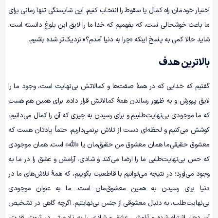
اختیار خودمان راه کمال یا سقوط را انتخاب کنیم. این شایستگی تنها زمانی برای
ما باعث خوشحالی است، که بفهمیم که خدا ما را لایق این بلوغ دانسته است.
شاید حالا کمی به پاسخ اینکه «چرا به دنیا آمد‌م؟» نزدیک‌تر شده باشیم.
بالاترین هدف
گفتیم که خدایی که در همۀ صفت‌ها و کمالاتش بی‌نهایت است، وجود ما را
لایق پرورش و به ظهور رساندن همۀ کمالاتش قرار داده. برای همین هم هست
که ما موجودی بی‌نهایت‌طلبیم و برای رسیدن به چیزی که آن را کمال می‌دانیم،
کوشش می‌کنیم و لحظه‌ای دست از تلاش برنمی‌داریم. حتماً یادتان هست که
معشوق حقیقی‌ما همان معشوق من حقیق‌مان یا «الله» است. همان موجودی
که حس بی‌نهایت‌طلبی ما را ارضا می‌کند و شادی، آرامش و عشق را در ما به
وجود می‌آورد؛ در نتیجه می‌توانیم با قاطعیت بگوییم، که همۀ تلاش‌های ما در
دنیا برای رسیدن به همین معشوق‌مان است. ما به عنوان موجودی
بی‌نهایت‌طلب، به دنبال معشوقی از جنس بی‌نهایتیم. اگرچه گاهی در تشخیص
آن دچار اشتباه شده و آرامش، عشق و شادی را به نادرستی در ثروت، قدرت،