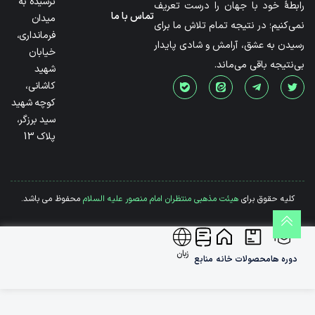
نرسیده به
رابطۀ خود با جهان را درست تعریف
تماس با ما
میدان
نمی‌کنیم؛ در نتیجه تمام تلاش ما برای
فرمانداری،
رسیدن به عشق، آرامش و شادی پایدار
خیابان
بی‌نتیجه باقی می‌ماند.
شهید
کاشانی،
کوچه شهید
سید برزگر،
پلاک 13
کلیه حقوق برای
هیئت مذهبی منتظران امام منصور علیه السلام
محفوظ می باشد.
زبان
دوره ها
محصولات
خانه
منابع