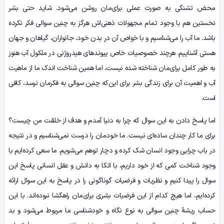
محض تشنگی به صورت عملی برای‌مان روشن می‌شود. شاید حتی بشر
نخستین هم با وجود تمام مجهولات ذهنی‌اش هرگز به چنین سوالی فکر نکرده
باشد. ما آب را می‌شناسیم و با خواص آن در بدن خود، جانواران، گیاهان و جهان
هستی آشناییم. هرچند خصوصیات خاص پیوندهای هیدروژنی در ملکول آب هنوز
به طور کامل برای‌مان شناخته شده نیست، اما همین شناخت اندک ما از ماهیت
آب و اهمیت آن برای زندگی بشر برای این‌که چنین سوالی به فکرمان نرسد، کافی
است.
اما پاسخ دادن به این سوال که چرا به دنیا آمدم و هدف از خلقت من چیست؟
برای ما کار چندان ساده‌ای نیست. ما خودمان را درست نمی‌شناسیم و در نتیجه
در باب چرایی وجود انسان شک کرده و دچار توهم می‌شویم. ما سعی کرده‌ایم با
وجود شناخت کمی که از خود داریم، با اتکا به دانش و عقل انسانی پاسخ این
سوال را پیدا کنیم و نظریات و فرضیات گوناگونی را در پاسخ به این سوال ارائه
کرده‌ایم، اما هیچ کدام از این فرضیات بشری برای‌مان راهگشا نبوده‌اند. با این
حساب ریشۀ چنین سوالی به نوع نگاه و خودشناسی ما مربوط می‌شود و بد