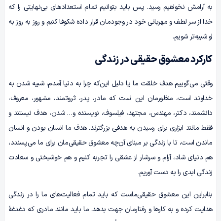
به آرامش نخواهیم رسید. پس باید بتوانیم تمام استعدادهای بی‌نهایتی را که
خدا از سر لطف و مهربانی خود در وجودمان قرار داده شکوفا کنیم و روز به روز به
او شبیه‌تر‌ شویم.
کارکرد معشوق حقیقی در زندگی
وقتی می‌گوییم هدف خلقت ما یا دلیل این‌که چرا به دنیا آمدم، شبیه شدن به
خداوند است، منظورمان این است که مادر، پدر، ثروتمند، مشهور، معروف،
دانشمند، دکتر، مهندس، مجتهد، فیلسوف، نویسنده و… شدن، هدف نیستند و
فقط مانند ابزاری برای رسیدن به هدفی بزرگترند. هدف ما انسان بودن و انسان
ماندن است، تا با زندگی بر مبنای آن‌چه معشوق حقیقی‌مان برای ما می‌پسندد،
هم دنیای شاد، آرام و سرشار از عشقی را تجربه کنیم و هم خوشبختی و سعادت
زندگی ابدی را به دست آوریم.
بنابراین این معشوق حقیقی‌ماست که باید تمام فعالیت‌های ما را در زندگی
هدایت کرده و به کارها و رفتارمان جهت ‌بدهد. ما باید مانند مادری که دغدغۀ