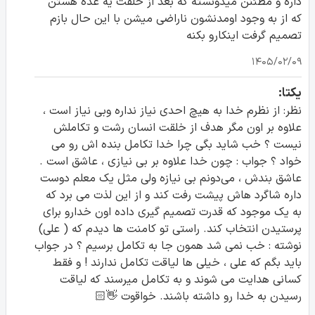
داره و مطئنن میدونسته که بعد از خلقت یه عده هستن
که از به وجود اومدنشون ناراضی میشن با این حال بازم
تصمیم گرفت اینکارو بکنه
۱۴۰۵/۰۲/۰۹
یکتا:
نظر: از نظرم خدا به هیچ احدی نیاز نداره وبی نیاز است ،
علاوه بر اون مگر هدف از خلقت انسان رشت و تکاملش
نیست ؟ خب شاید بگی چرا خدا تکامل بنده اش رو می
خواد ؟ جواب : چون خدا علاوه بر بی نیازی ، عاشق است .
عاشق بندش ، می‌دونم بی نیازه ولی مثل یک معلم دوست
داره شاگرد هاش پیشت رفت کند و از این لذت می برد که
به یک موجود که قدرت تصمیم گیری داده اون خدارو برای
پرستیدن انتخاب کند. راستی تو کامنت ها دیدم که ( علی)
نوشته : خب نمی شد همون جا به تکامل برسیم ؟ در جواب
باید بگم که علی ، خیلی ها لیاقت تکامل ندارند ! و فقط
کسانی هدایت می شوند و به تکامل میرسند که لیاقت
رسیدن به خدا رو داشته باشند. خواقوت 👋🏻