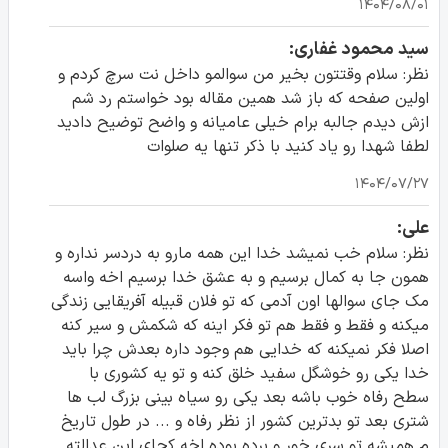
۱۴۰۴/۰۸/۰۱
سید محمود غفاری:
نظر: سلام وقتتون بخیر من سوالمو داخل نت سرچ کردم و
اولین صفحه که باز شد همین مقاله بود خواستم رد شم
ازش دیدم جالبه برام خیلی عامیانه و واضح توضیح دادید
لطفا شهدا رو یاد کنید با ذکر تنها یه صلوات
۱۴۰۴/۰۷/۲۷
علی:
نظر: سلام خب نمیشد خدا این همه مارو به دردسر نداره و
همون جا به کمال برسیم و به عشق خدا برسیم اخه واسه
مک جای سوالها اون آدمی که تو فلان قبیله آفریقایی زندگی
میکنه و فقط و فقط هم تو فکر اینه که شکمش و سیر کنه
اصلا فکر نمیکنه که خدایی هم وجود داره بعدش چرا باید
خدا یکی رو خوشگل سفید خلق کنه و تو یه کشوری با
سطح رفاه خوب باشه بعد یکی رو سیاه بینی بزرگ لب ها
شتری بعد تو بدترین کشور از نظر رفاه و ... در طول تاریخ
م همیشه تو سری خور و برده بوده اخه کجای این عدالته