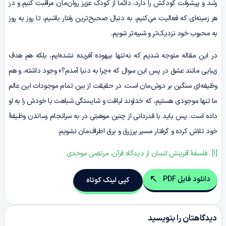
رشد و پیشرفت کودکش را دارد، دائماً از کودک عزیز روان‌مان مراقبت کنیم و در
هر زمینه‌ای که فعالیت می‌کنیم، به دنبال صحیح‌ترین رفتار باشیم، تا روز به روز
به محبوب خود نزدیک‌تر و شبیه‌تر شویم.
در این مقاله متوجه شدیم که نه‌تنها بیهوده آفریده نشده‌ایم، بلکه هم هدف
زیبایی مانند عشق در پس این سوال که «چرا به دنیا آمدم؟» وجود داشته، و هم
وظیفه‌ای سنگین بر دوش‌مان است. در حقیقت از بین تمام موجودات این عالم
ما تنها موجودی هستیم، که خداوند لیاقت و شایستگی شباهت با خودش را به او
داده است. پس باید با قدردانی از چنین موهبتی در به سرانجام رساندن وظیفۀ
خود تلاش کرده و گرفتار مسیر پرزرق و برق اطراف‌مان نشویم.
[1]
.
فلسفۀ
آفرینش
انسان
از
دیدگاه
قرآن
،
مرتضی
موحدی
دانلود فایل PDF
کپی لینک کوتاه
دیدگاهتان را بنویسید