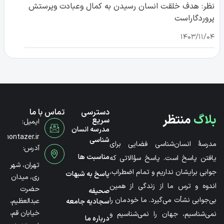
نظر: هدف خلقت انسان رسیدن به کمال وعبادت وپرستش
پروردگاراست
۱۴۰۳/۱۱/۰۴
دسترسی
تماس با ما
بلاگ
منتظر
سریع
ایمیل:
مدرسه انسان
@montazer.ir
شناسی
مدرسۀ انسان‌شناسی فضایی برای
آدرس:
مناسبت ها
یافتن پاسخ است. پاسخ سؤالاتی که
تهران، شهر
جوابی برایشان نداریم و تمام اضطراب،
پاسخ به شبهات
ری، میدان
اندوه و ترس ما از زندگی از همین
حضرت
صحیفه
بی‌جوابی نشأت می‌گیرد. ما خودمان را
عبدالعظیم،
سجادیه جامعه
خیابان قم،
نمی‌شناسیم، جهان را نمی‌شناسیم و
درباره ما