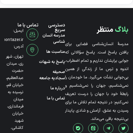
دسترسی
تماس با ما
بلاگ
منتظر
سریع
ایمیل:
مدرسه انسان
@montazer.ir
شناسی
مدرسۀ انسان‌شناسی فضایی برای
آدرس:
مناسبت ها
یافتن پاسخ است. پاسخ سؤالاتی که
تهران، شهر
جوابی برایشان نداریم و تمام اضطراب،
پاسخ به شبهات
ری، میدان
اندوه و ترس ما از زندگی از همین
حضرت
صحیفه
بی‌جوابی نشأت می‌گیرد. ما خودمان را
عبدالعظیم،
سجادیه جامعه
خیابان قم،
نمی‌شناسیم، جهان را نمی‌شناسیم و
درباره ما
نرسیده به
رابطۀ خود با جهان را درست تعریف
تماس با ما
میدان
نمی‌کنیم؛ در نتیجه تمام تلاش ما برای
فرمانداری،
رسیدن به عشق، آرامش و شادی پایدار
خیابان
بی‌نتیجه باقی می‌ماند.
شهید
کاشانی،