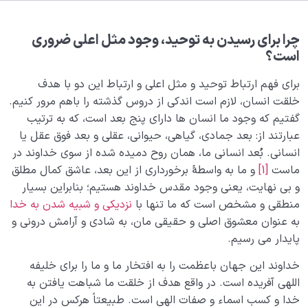
چه ارتباطی بین مثل اعلی با توحید و هدف خلقت انسان
وجود دارد؟
چرا برای رسیدن به توحید، وجود مثل اعلی ضروری
شفاعت شدن یعنی چه؛ چه کسانی توانایی شفاعت ما را
است؟
دارند؟
برای فهم ارتباط توحید و مثل اعلی و ارتباط این دو با هدف
خلقت انسان، لازم است اندکی از دروس گذشته را باهم مرور کنیم.
علامت رشد در مسیر حق
0/5
گفتیم که وجود ما انسان ها دارای پنج بعد است، که به ترتیب
چرا آفریده شده‌ایم؟
عبارتند از: بعد جمادی، گیاهی، حیوانی، عقلی و بعد فوق عقل یا
0/4
انسانی. بُعد انسانی ما، همان روح دمیده شده از سوی خداوند در
راز شادی و آرامش پایدار
0/13
ماست
[1]
و ما به واسطۀ برخورداری از این بعد، عاشق کمال مطلق
و بی نهایت، یعنی وجود مقدس خداوند هستیم؛ بنابراین بسیار
خانواده آسمانی انسان
0/13
منطقی و مشخص است که ما تنها با
نزدیکی و شبیه شدن به خدا
به عنوان معشوق اصلی و حقیقی مان، به شادی و آرامش درونی و
مهندسی نفس و تربیت روح
0/11
پایدار می رسیم.
بلوغ کودک عزیز روان
0/8
خداوند این جهان باعظمت را به افتخار ما و ما را برای خلیفه
اللهی آفریده است. در واقع هدف از خلقت ما شباهت یافتن به
قضا و قدر و اختیار
0/13
خدا و کسب اسماء و صفات الهی است. طبیعتاً هرکس در این