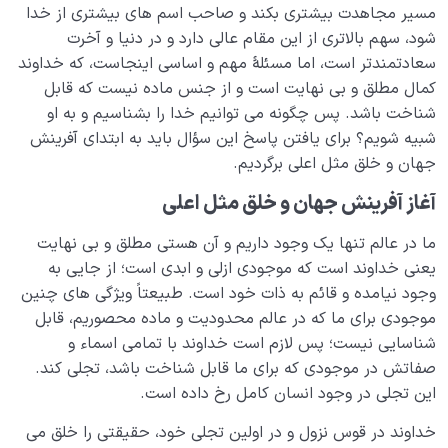
مسیر مجاهدت بیشتری بکند و صاحب اسم های بیشتری از خدا
ابتلاء و امتحان در زندگی
0/26
شود، سهم بالاتری از این مقام عالی دارد و در دنیا و آخرت
سعادتمندتر است، اما مسئلۀ مهم و اساسی اینجاست، که خداوند
شیطان دشمن آشکار
0/14
کمال مطلق و بی نهایت است و از جنس ماده نیست که قابل
شناخت باشد. پس چگونه می توانیم خدا را بشناسیم و به او
بیماری‌های پنهان روح
0/15
شبیه شویم؟ برای یافتن پاسخ این سؤال باید به ابتدای آفرینش
جهان و خلق مثل اعلی برگردیم.
شناخت بهشت و جهنم
0/22
آغاز آفرینش جهان و خلق مثل اعلی
نگاه ابدی و آمادگی برای آخرت
0/14
ما در عالم تنها یک وجود داریم و آن هستی مطلق و بی نهایت
از خیال تا سلامت قلب
0/31
یعنی خداوند است که موجودی ازلی و ابدی است؛ از جایی به
وجود نیامده و قائم به ذات خود است. طبیعتاً ویژگی های چنین
انسان در مرکز آفرینش
0/9
موجودی برای ما که در عالم محدودیت و ماده محصوریم، قابل
شناسایی نیست؛ پس لازم است خداوند با تمامی اسماء و
دیدار جهان غیب
0/9
صفاتش در موجودی که برای ما قابل شناخت باشد، تجلی کند.
این تجلی در وجود انسان کامل رخ داده است.
خداوند در قوس نزول و در اولین تجلی خود، حقیقتی را خلق می