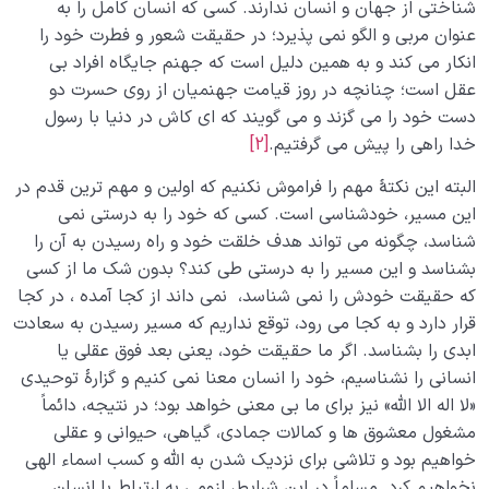
شناختی از جهان و انسان ندارند. کسی که انسان کامل را به
عنوان مربی و الگو نمی پذیرد؛ در حقیقت شعور و فطرت خود را
انکار می کند و به همین دلیل است که جهنم جایگاه افراد بی
عقل است؛ چنانچه در روز قیامت جهنمیان از روی حسرت دو
دست خود را می گزند و می گویند که ای کاش در دنیا با رسول
خدا راهی را پیش می گرفتیم.
[2]
البته این نکتۀ مهم را فراموش نکنیم که اولین و مهم ترین قدم در
این مسیر، خودشناسی است. کسی که خود را به درستی نمی
شناسد، چگونه می تواند هدف خلقت خود و راه رسیدن به آن را
بشناسد و این مسیر را به درستی طی کند؟ بدون شک ما از کسی
که حقیقت خودش را نمی شناسد، نمی داند از کجا آمده ، در کجا
قرار دارد و به کجا می رود، توقع نداریم که مسیر رسیدن به سعادت
ابدی را بشناسد. اگر ما حقیقت خود، یعنی بعد فوق عقلی یا
انسانی را نشناسیم، خود را انسان معنا نمی کنیم و گزارۀ توحیدی
«لا اله الا الله» نیز برای ما بی معنی خواهد بود؛ در نتیجه، دائماً
مشغول معشوق ها و کمالات جمادی، گیاهی، حیوانی و عقلی
خواهیم بود و تلاشی برای نزدیک شدن به الله و کسب اسماء الهی
نخواهیم کرد. مسلماً در این شرایط، لزومی به ارتباط با انسان