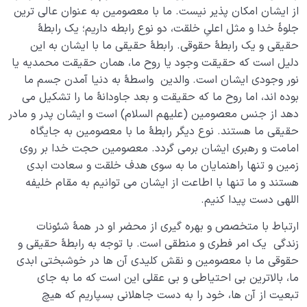
از ایشان امکان پذیر نیست. ما با معصومین به عنوان عالی ترین
جلوۀ خدا و مثل اعلیِ خلقت، دو نوع رابطه داریم؛ یک رابطۀ
حقیقی و یک رابطۀ حقوقی. رابطۀ حقیقی ما با ایشان به این
دلیل است که حقیقت وجود یا روح ما، همان حقیقت محمدیه یا
نور وجودی ایشان است. والدین واسطۀ به دنیا آمدن جسم ما
بوده اند، اما روح ما که حقیقت و بعد جاودانۀ ما را تشکیل می
دهد از جنس معصومین (علیهم السلام) است و ایشان پدر و مادر
حقیقی ما هستند. نوع دیگر رابطۀ ما با معصومین به جایگاه
امامت و رهبری ایشان برمی گردد. معصومین حجت خدا بر روی
زمین و تنها راهنمایان ما به سوی هدف خلقت و سعادت ابدی
هستند و ما تنها با اطاعت از ایشان می توانیم به مقام خلیفه
اللهی دست پیدا کنیم.
ارتباط با متخصص و بهره گیری از محضر او در همۀ شئونات
زندگی یک امر فطری و منطقی است. با توجه به رابطۀ حقیقی و
حقوقی ما با معصومین و نقش کلیدی آن ها در خوشبختی ابدی
ما، بالاترین بی احتیاطی و بی عقلی این است که ما به جای
تبعیت از آن ها، خود را به دست جاهلانی بسپاریم که هیچ