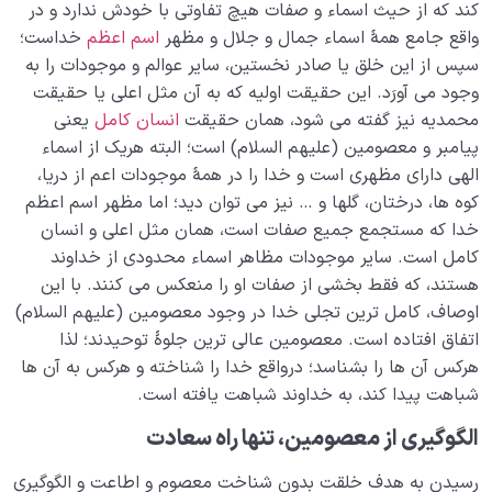
کند که از حیث اسماء و صفات هیچ تفاوتی با خودش ندارد و در
واقع جامع همۀ اسماء جمال و جلال و مظهر
اسم اعظم
خداست؛
سپس از این خلق یا صادر نخستین، سایر عوالم و موجودات را به
وجود می آورَد. این حقیقت اولیه که به آن مثل اعلی یا حقیقت
محمدیه نیز گفته می شود، همان حقیقت
انسان کامل
یعنی
پیامبر و معصومین (علیهم السلام) است؛ البته هریک از اسماء
الهی دارای مظهری است و خدا را در همۀ موجودات اعم از دریا،
کوه ها، درختان، گلها و … نیز می توان دید؛ اما مظهر اسم اعظم
خدا که مستجمع جمیع صفات است، همان مثل اعلی و انسان
کامل است. سایر موجودات مظاهر اسماء محدودی از خداوند
هستند، که فقط بخشی از صفات او را منعکس می کنند. با این
اوصاف، کامل ترین تجلی خدا در وجود معصومین (علیهم السلام)
اتفاق افتاده است. معصومین عالی ترین جلوۀ توحیدند؛ لذا
هرکس آن ها را بشناسد؛ درواقع خدا را شناخته و هرکس به آن ها
شباهت پیدا کند، به خداوند شباهت یافته است.
الگوگیری از معصومین، تنها راه سعادت
رسیدن به هدف خلقت بدون شناخت معصوم و اطاعت و الگوگیری