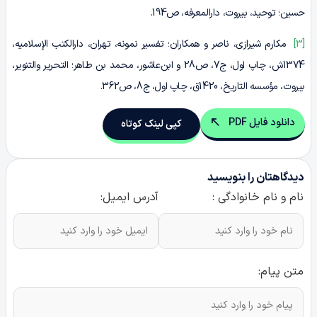
حسین؛ توحید، بیروت، دارالمعرفه، ص194.
[3]
مکارم شیرازی، ناصر و همکاران؛ تفسیر نمونه، تهران، دارالکتب الإسلامیه،
1374ش‌، چاپ اول، ج‌7، ص28 و ابن‌عاشور، محمد بن‌ طاهر؛ التحریر والتنویر،
بیروت، مؤسسه التاریخ، 1420ق، چاپ اول، ج‌8، ص362.
دانلود فایل PDF
کپی لینک کوتاه
دیدگاهتان را بنویسید
نام و نام خانوادگی :
آدرس ایمیل:
متن پیام: