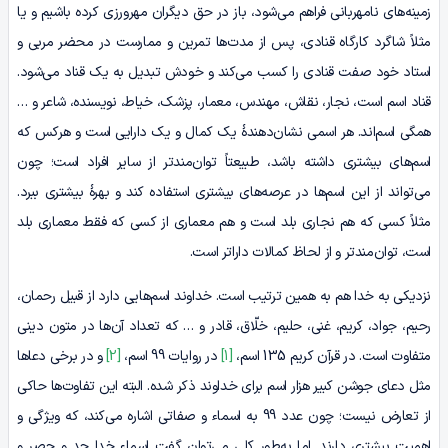
زمینه‌های نامهربانی فراهم می‌شود، باز در حق دیگران مهرورزی کرده باشیم و یا
مثلاً شاگرد کارگاه قنادی، پس از مدت‌ها تمرین و ممارست در محضر مربی و
استاد خود صفت قنادی را کسب می‌کند و خودش تبدیل به یک قناد می‌شود.
قناد اسم است، نجار، نقاش، مهندس، معمار، پزشک، خیاط، نویسنده، شاعر و …
همگی اسم‌اند. هر اسمی نشان‌دهندۀ یک کمال و یک دارایی است و هرکس که
اسم‌های بیشتری داشته باشد، طبیعتاً توان‌مندتر از سایر افراد است؛ چون
می‌تواند از این اسم‌ها در عرصه‌های بیشتری استفاده کند و بهرۀ بیشتری ببرد.
مثلاً کسی که هم نجاری بلد است و هم معماری از کسی که فقط معماری بلد
است، توان‌مندتر و از لحاظ کمالات داراتر است.
نزدیکی به خدا هم به همین ترتیب است. خداوند اسم‌هایی دارد از قبیل رحمان،
رحیم، جواد، کریم، غنی، حلیم، خلّاق، قادر و … که تعداد آن‌ها در متون دینی
متفاوت است. در قرآن کریم 135 اسم،
[1]
در روایات 99 اسم،
[2]
و در برخی دعاها
مثل دعای جوشن کبیر هزار اسم برای خداوند ذکر شده. البته این تفاوت‌ها حاکی
از تعارض نیست؛ چون عدد 99 به اسماء و صفاتى اشاره مى‌کند، که ویژگى و
اهمیت بیشترى دارند. اما به‌طور کلی می‌توان گفت اسماء خدا حد و حصر و