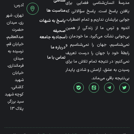
شناسی
مدرسۀ انسان‌شناسی فضایی برای
آدرس:
مناسبت ها
یافتن پاسخ است. پاسخ سؤالاتی که
تهران، شهر
جوابی برایشان نداریم و تمام اضطراب،
پاسخ به شبهات
ری، میدان
اندوه و ترس ما از زندگی از همین
حضرت
صحیفه
بی‌جوابی نشأت می‌گیرد. ما خودمان را
عبدالعظیم،
سجادیه جامعه
خیابان قم،
نمی‌شناسیم، جهان را نمی‌شناسیم و
درباره ما
نرسیده به
رابطۀ خود با جهان را درست تعریف
تماس با ما
میدان
نمی‌کنیم؛ در نتیجه تمام تلاش ما برای
فرمانداری،
رسیدن به عشق، آرامش و شادی پایدار
خیابان
بی‌نتیجه باقی می‌ماند.
شهید
کاشانی،
کوچه شهید
سید برزگر،
پلاک 13