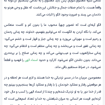
تمامی شبیه معشوق شویم، پس باید معشوق را به تمامی بشناسیم؛ آن‌گونه که
واقعاً هست، با تمام صفات جمال و جلالش. این‌جاست که عقل و وحی هردو به
دادمان می رسند و ضرورت وجود الگو را اثبات می‌کنند.
الگو آینه‌ای است که تصویر چهرۀ محبوب ما را بدون کم و کاست منعکس
می‌کند. با نگاه کردن به الگوست که می‌توانیم بفهمیم، خداوند چه زمانی رحمان
و رحیم است و مهربانی می‌وزرد و چه زمانی جبار و قهار است و خشم می‌گیرد؛
چه زمانی غفور است و می‌بخشد و چه زمانی منتقم است و انتقام می‌گیرد؛ چه
زمانی ستارالعیوب است و عیب‌پوشی می‌کند و چه زمانی صلاح را بر پرده‌دری
می‌داند. بدون داشتن الگو نمی‌شود کارکرد و حدود
اسماء الهی
را فهمید و قطعاً
نمی‌شود، در صراط مستقیم باقی ماند.
معصومین مربیان ما در مسیر نزدیکی به خدا هستند و لازم است هر لحظه و در
هر موقعیتی رفتار و عملکرد خودمان را با رفتار و عملکرد آن‌ها بسنجیم و ببینیم چه
قدر از خدا دور یا به او نزدیک شده‌ایم و چندتا از اسماء الهی را کسب و مال خود
کرده‌ایم. قیمت هر انسانی به میزان شباهتش به خدا و تعداد اسم‌هایی است که