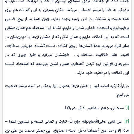
جذب کرده. هر چه قدر فردی اسم‌های بیشتری از خدا را دریافت کند، تقرب و
نزدیکی به خدا را بیشتر احساس می‌کند. امکانِ رسیدن به این کمالات هم برای
همه هست و استثنائی در این زمینه وجود ندارد. چون همۀ ما از روح خدایی
برخورداریم و استعداد خدایی شدن را داریم. نشانۀ این استعداد هم همان عشقی
است، که به این کمالات داریم و همان لذتی که از داشتن آن‌ها یا دیدن‌شان در
سایر افراد می‌بریم. همۀ انسان‌ها از روی گشاده، دست گشاده، مهربانی، سخاوت،
قدرت، علم، خلاقیت، استغناء و … خوششان می‌آید و طبق چیزی که در
درس‌های قوانین آرزو کردن گفته‌ایم، همین نشان می‌دهد که استعداد کسب
این کمالات را در فطرت خود دارند.
دربارۀ کارکرد اسماء الهی و نقش آن‌ها به‌عنوان ابزار زندگی در آینده بیشتر صحبت
می‌کنیم.
[1]
سبحانی، جعفر؛ مفاهیم القرآن، ص109.
[2]
عن النبی صلی‌الله‌علیه‌وآله: «إن لله تبارک و تعالی تسعه و تسعین اسما –
مائه إلا واحدا من أحصاها دخل الجنه.» صدوق، ابی جعفر محمد بن علی بن