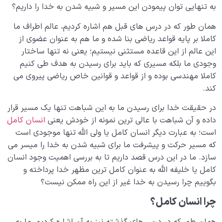
چه راه هایی برای شبیه شدن به خدا وجود دارد؛ چرا به
به تنهایی توان پیمودن این مسیر و شبیه شدن به خدا را داریم؟
انسان کامل نیاز داریم؟
همان طور که در درس های قبل هم اشاره کردیم، عالم اطراف ما
چه ارتباطی بین شناخت خدا و ائمه (علیهم السلام) وجود
کاملا بر پایه قواعد ریاضی بنا شده و ما هم به عنوان عضوی از
دارد؟
این عالم از این قاعده مستثنی نیستیم؛ یعنی نه تنها ساختار
وجودی ما بلکه مسیری که باید برای رسیدن به هدف طی کنیم
بررسی مفهوم حصن ایمن در حدیث سلسله الذهب؛ چرا لا
کاملا مهندسی بوده و از قواعد و قوانین خاص ریاضی پیروی می
اله الا الله دژ خداوند است؟
کند.
ملاک رابطه ما با اهل بیت چیست؟ از رابطه حقیقی و
در حقیقت خدا برای رسیدن ما به این شباهت تنها یک مسیر قرار
حقوقی خود با اهل بیت چه می دانیم؟
داده و آن شباهت با عالی ترین نمونه از خودش یعنی
انسان کامل
مفهوم خانواده آسمانی چیست؛ چه ارتباطی بین شناخت
است؛ به عبارت دیگر انسان کامل یا ولی الله تنها موجودی است
این خانواده و هدف خلقت وجود دارد؟
که مسیر حرکت و پیشرفت ما برای شبیه شدن به خدا را میسر می
سازد. ما در این درس قصد داریم تا به بررسی اهمیت وجود انسان
مهندسی نفس و تربیت روح
0/11
کامل یا خلیفه الله به عنوان کامل ترین مظهر خدا پرداخته و
بگوییم چرا رسیدن به خدا غیر از این راه ممکن نیست؟
بلوغ کودک عزیز روان
0/8
چرا انسان کامل؟
قضا و قدر و اختیار
0/13
همان طور که در درس های گذشته نیز به آن اشاره کردیم، ما به