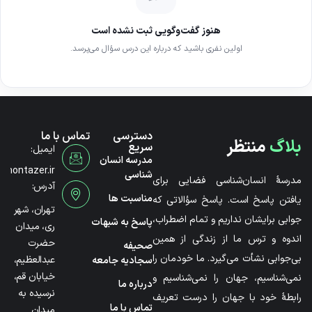
هنوز گفت‌وگویی ثبت نشده است
اولین نفری باشید که درباره این درس سؤال می‌پرسد.
دسترسی
تماس با ما
بلاگ
منتظر
سریع
ایمیل:
مدرسه انسان
@montazer.ir
شناسی
مدرسۀ انسان‌شناسی فضایی برای
آدرس:
مناسبت ها
یافتن پاسخ است. پاسخ سؤالاتی که
تهران، شهر
جوابی برایشان نداریم و تمام اضطراب،
پاسخ به شبهات
ری، میدان
اندوه و ترس ما از زندگی از همین
حضرت
صحیفه
بی‌جوابی نشأت می‌گیرد. ما خودمان را
عبدالعظیم،
سجادیه جامعه
خیابان قم،
نمی‌شناسیم، جهان را نمی‌شناسیم و
درباره ما
نرسیده به
رابطۀ خود با جهان را درست تعریف
تماس با ما
میدان