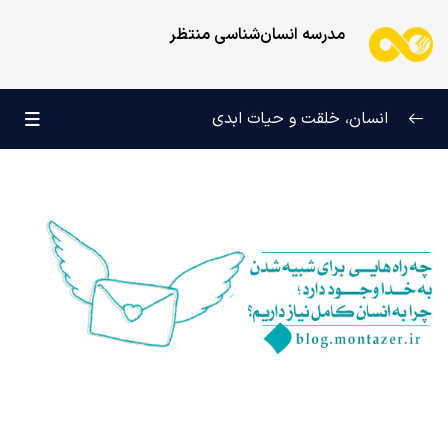
مدرسه انسان‌شناسی منتظر
انسان، خلقت و حیات ابدی
انسان و تجلیات هستی
0/6
علامت رشد در مسیر حق
0/5
چرا آفریده شده‌ایم؟
0/4
راز شادی و آرامش پایدار
0/13
خانواده آسمانی انسان
0/13
خداوند وظیفه هدایت انسان را بر عهده چه کسانی قرار داده
و چرا؟