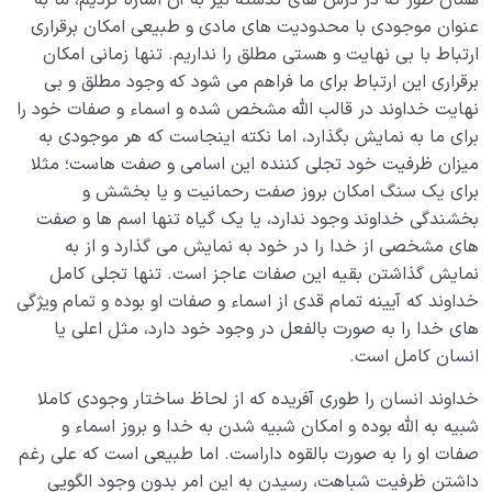
عنوان موجودی با محدودیت های مادی و طبیعی امکان برقراری
ابتلاء و امتحان در زندگی
0/26
ارتباط با بی نهایت و هستی مطلق را نداریم. تنها زمانی امکان
برقراری این ارتباط برای ما فراهم می شود که وجود مطلق و بی
شیطان دشمن آشکار
0/14
نهایت خداوند در قالب الله مشخص شده و اسماء و صفات خود را
بیماری‌های پنهان روح
برای ما به نمایش بگذارد، اما نکته اینجاست که هر موجودی به
0/15
میزان ظرفیت خود تجلی کننده این اسامی و صفت هاست؛ مثلا
شناخت بهشت و جهنم
0/22
برای یک سنگ امکان بروز صفت رحمانیت و یا بخشش و
بخشندگی خداوند وجود ندارد، یا یک گیاه تنها اسم ها و صفت
نگاه ابدی و آمادگی برای آخرت
0/14
های مشخصی از خدا را در خود به نمایش می گذارد و از به
نمایش گذاشتن بقیه این صفات عاجز است. تنها تجلی کامل
از خیال تا سلامت قلب
0/31
خداوند که آیینه تمام قدی از اسماء و صفات او بوده و تمام ویژگی
های خدا را به صورت بالفعل در وجود خود دارد، مثل اعلی یا
انسان در مرکز آفرینش
0/9
انسان کامل است.
دیدار جهان غیب
0/9
خداوند انسان را طوری آفریده که از لحاظ ساختار وجودی کاملا
شبیه به الله بوده و امکان شبیه شدن به خدا و بروز اسماء و
صفات او را به صورت بالقوه داراست. اما طبیعی است که علی رغم
داشتن ظرفیت شباهت، رسیدن به این امر بدون وجود الگویی