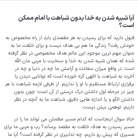
رسیدن به توحید چگونه ممکن است؟ راهنمای ما در این
مسیر کیست؟
آیا شبیه شدن به خدا بدون شباهت با امام ممکن
است؟
غفلت و بی توجهی در چه اموری خوب و در چه اموری بد
است؟
قبول دارید که برای رسیدن به هر مقصدی باید از راه مخصوص به
خودش رفت؟ زندگی ما هم بی هدف نیست و برای خلقت ما به
انسان خلیفه خداست یعنی چه و آیا این مقام تمام
عنوان مهم ترین موجود این عالم هدف مخصوصی در نظر گرفته
انسانهاست؟
شده که همان شبیه شدن به خدا و سنخیت با مربی مان الله
موانع رشد انسانی و رسیدن به مقام خلیفگی خدا چیست؟
است؛ در واقع میزان سعادت و آرامش ما چه در دنیا و چه در
آخرت به شباهت با اللهی گره خورده است که توانایی دیدن یا
منظور از عنصر وجودی چیست؛ آیا روح هم مثل جسم دارای
برقراری ارتباط مستقیم با او را نداریم. از طرفی لازمه شباهت با هر
عنصر وجودی است؟
چیز در مرحله اول داشتن درک درستی از آن است؛ چون بدون
داشتن الگو و یا اندازه هایی دقیق، شباهت ما به آنچه در نظر
مفهوم حقیقی امام مبین چیست و چه ارتباطی با انسان و
داریم، توهمی بیش نیست.
هدف خلقت او دارد؟
حالا سوال اینجاست که کدام مسیر مطمئن می تواند ما را در
مفهوم مرگ جاهلیت چیست و چه ارتباطی با شناخت امام
مسیر رسیدن به هدف خلقت به مقصد برساند؟ رب و مربی ما برای
دارد؟
مسیری که پیش رو داریم، چه تدابیری در نظر گرفته است؟ آیا ما