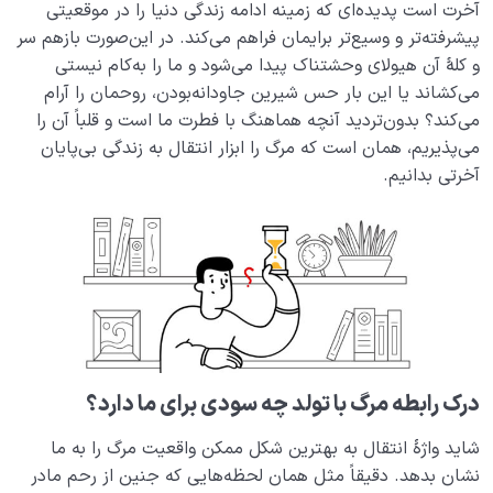
آخرت است پدیده‌ای که زمینه ادامه زندگی دنیا را در موقعیتی
برای آخرت است
پیشرفته‌تر و وسیع‌تر برایمان فراهم می‌کند. در این‌صورت بازهم سر
تناسخ چیست، آیا ارواح پس از مرگ به دنیا برمی‌ گردند؟
و کلۀ آن هیولای وحشتناک پیدا می‌شود و ما را به‌کام نیستی
می‌کشاند یا این ‌بار حس شیرین جاودانه‌بودن، روحمان را آرام
دنیا؛ باشگاه انسان‌سازی
0/8
می‌کند؟ بدون‌تردید آنچه هماهنگ با فطرت ما است و قلباً آن را
می‌پذیریم، همان است که مرگ را ابزار انتقال به زندگی بی‌پایان
چگونه انسان شویم؟
0/18
آخرتی بدانیم.
درک رابطه مرگ با تولد چه سودی برای ما دارد؟
شاید واژۀ انتقال به بهترین شکل ممکن واقعیت مرگ را به ما
نشان ‌بدهد. دقیقاً مثل همان لحظه‌هایی که جنین از رحم مادر