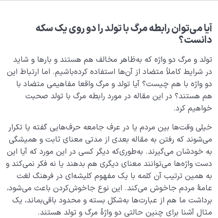
هدف خلقت و جایگاه انسان
0/7
نقش الگو در حیات انسان
0/18
آیا می‌توان رابطه مرگ با تولد را دو روی یک سکه
دانست؟
نسبت دنیا به آخرت
0/24
تولد و مرگ دو واژه‌ که به‌ظاهر مخالف هم هستند و بارها و شاید
سنّت‌های الهی
در شرایط کاملاً متضاد از آن‌ها استفاده کرده‌باشیم. اما ارتباط این
0/20
دو واژه با هم چیست؟ آیا تولد و مرگ واقعا مفاهیمی متضاد با
مرگ یا تولد؟
0/13
هم هستند؟ در این مقاله در مورد رابطه مرگ با تولد صحبت
خواهیم کرد.
چرا تولد و انتقال به دنیا مهم است؟ آیا فقط یکبار متولد
خیلی وقت‌ها بین مردم یا در عرف جامعه حرف‌هایی گفته یا تکرار
می‌شویم؟
می‌شوند که رفتن به مقاله بعدی از مدتی معنای ثابت و همیشگی
آیا مرگ به معنی پایان است؟ بررسی رابطه مرگ با تولد از
به خودشان می‌گیرند. به‌طوری‌که دیگر کسی در این مورد که آیا این
نگاهی دیگر
دست واژه‌ها می‌توانند معنای دیگری هم بدهند یا نه فکر نمی‌کند و
به‌ همین ترتیب آن کلمه با یک مفهوم کلیشه‌ای در فرهنگ لغت
وفات یعنی چه، ما وفات پیدا می‌کنیم یا می‌میریم؟
عامۀ مردم جاخوش می‌کند. این نوع جاخوش‌کردن باعث می‌شود،
برداشت ما هم از عبارت‌ها به‌شکل بسته و محدود باقی‌بماند، یک
انواع تولد کدامند؟ چه ملاکی برای تقسیم بندی تولدها
مثال آشنا برای چنین حالتی دو واژۀ مرگ و تولد هستند.
وجود دارد؟