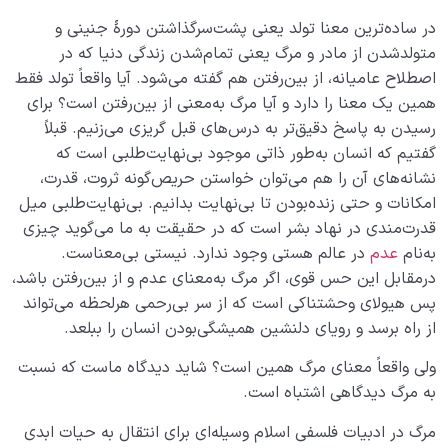
در ساده‌ترین معنا تولد یعنی پشت‌سرگذاشتن دورۀ جنینی و
انواع تولد سالم کدامند؟ برای داشتن تولد سالم چه باید
متولدشدن از مادر و مرگ یعنی تمام‌شدن زندگی دنیا که در
کرد؟
اصطلاح عامیانه، از بین‌رفتن هم گفته می‌شود. آیا واقعاً تولد فقط
آیا دنیا بدون آخرت می‌تواند وجود داشته باشد؟
همین یک معنا را دارد و آیا مرگ به‌معنی از بین‌رفتن است؟ برای
رسیدن به پاسخ دقیق‌تر به درس‌های قبل گریزی می‌زنیم. قبلاً
مهمترین عوامل سعادت در آخرت؛ ساخت ابزار و اهمیت
گفتیم که انسان به‌طور ذاتی موجود بی‌نهایت‌طلبی است که
ابزارسازی در دنیا
نشانه‌های آن را هم می‌توان خواستن حریص‌گونه ثروت، قدرت،
امکانات و حتی زنده‌بودن تا بی‌نهایت بدانیم. بی‌نهایت‌طلبی میل
کسب اسم چیست، آیا اسم‌ها ویژگی‌ها و دارایی‌های ما
هستند؟
قدرت‌مندی در نهاد بشر است که در حقیقت به ما می‌گوید چیزی
به‌نام
عدم
در عالم هستی وجود ندارد. نیستی بی‌معناست.
ویژگی های زندگی در آخرت چیست؟ چگونه می‌توانیم خود را
درمقابل این حس قوی، اگر مرگ به‌معنای عدم و از بین‌رفتن باشد،
با آن تطبیق دهیم؟
پس هیولای وحشتناکی است که از سر بی‌رحمی هرلحظه می‌تواند
از راه برسد و رویای دلنشین همیشگی‌بودن انسان را ببلعد.
آمادگی برای تولد آخرتی تحت تأثیر چه عواملی است؟
ولی واقعاً معنای مرگ همین است؟ شاید دیدگاه ماست که نسبت
تجسم اعمال یعنی چه؟ اعمال ما چگونه بهشت و جهنم ما را
به مرگ دیدگاهی اشتباه است.
می‌سازند؟
مرگ در ادبیات فلسفی اسلام وسیله‌ای برای انتقال به حیات ابدی
نداشتن‌ها یا از دست دادن‌های ما | فقدان در دنیا ثروتی