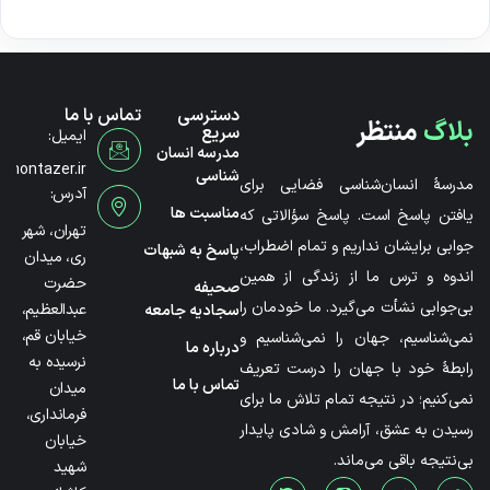
دسترسی
تماس با ما
بلاگ
منتظر
سریع
ایمیل:
مدرسه انسان
@montazer.ir
شناسی
مدرسۀ انسان‌شناسی فضایی برای
آدرس:
مناسبت ها
یافتن پاسخ است. پاسخ سؤالاتی که
تهران، شهر
جوابی برایشان نداریم و تمام اضطراب،
پاسخ به شبهات
ری، میدان
اندوه و ترس ما از زندگی از همین
حضرت
صحیفه
بی‌جوابی نشأت می‌گیرد. ما خودمان را
عبدالعظیم،
سجادیه جامعه
خیابان قم،
نمی‌شناسیم، جهان را نمی‌شناسیم و
درباره ما
نرسیده به
رابطۀ خود با جهان را درست تعریف
تماس با ما
میدان
نمی‌کنیم؛ در نتیجه تمام تلاش ما برای
فرمانداری،
رسیدن به عشق، آرامش و شادی پایدار
خیابان
بی‌نتیجه باقی می‌ماند.
شهید