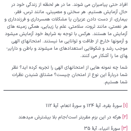
افراد حتی پیامبران می­ شوند. ما در هر لحظه از زندگی خود در
حال آزمایش هستیم. هر سختی و مصیبتی، مانند ترس، فقر،
بیماری، از دست دادن عزیزان یا مشکلات همسرداری و فرزندداری و
هر نعمتی، مانند ثروت، سلامتی، علم یا زیبایی، همگی زمینه­ های
آزمایش ما هستند. هرکس با توجه به شرایط خود آزمایش می­شود
و آزمون­ها خارج از طاقت و توانایی ما نیستند. امتحان­های الهی
موجب رشد و شکوفایی استعدادهای ما می­شوند و باطن و دارایی­
های ما را آشکار می ­کنند.
شما چه نمونه ­هایی از امتحان­های الهی را تجربه کرده­ اید؟ نظر
شما دربارۀ این نوع از امتحان­ چیست؟ مشتاق شنیدن نظرات
شما هستیم.
[1]
سورۀ بقره، آیۀ 124 و سورۀ انعام، آیۀ 112
[2]
هرکه در این بزم مقربتر است/جام بلا بیشترش میدهند
[3]
سورۀ انبیاء، آیۀ 35