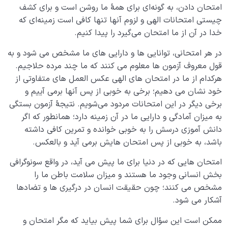
امتحان دادن، به گونه‌ای برای همۀ ما روشن است و برای کشف
امتحان چیست، چه شرایطی دارد و در چه بستری شکل می
چیستی امتحانات الهی و لزوم آنها تنها کافی است زمینه‌ای که
گیرد؟
خدا در آن از ما امتحان می‌گیرد را پیدا کنیم.
آیا ارتباطی بین مفهوم رب و هدف آفرینش وجود دارد؟
در هر امتحانی، توانایی­ ها و دارایی­ های ما مشخص می ­شود و به
قول معروف آزمون­ ها معلوم می­ کنند که ما چند مرده حلاجیم.
سختی های دوران رحمی چگونه شرایط ما را در دنیا تغییر
هرکدام از ما در امتحان­ های الهی عکس ­العمل­ های متفاوتی از
می‌دهند؟
خود نشان می­ دهیم؛ برخی به خوبی از پس آن­ها برمی ­آییم و
برخی دیگر در این امتحانات مردود می‌شویم. نتیجۀ آزمون­ بستگی
چالش‌ها و امتحان‌های دنیا شرایطی برای تمرین وپیشرفت
به میزان آمادگی و دارایی­ ما در آن زمینه دارد؛ همان­طور که اگر
انسان هستند
دانش آموزی درسش را به خوبی خوانده و تمرین کافی داشته
باشگاه بودن دنیا یعنی چه؟ دنیا چگونه به رشد ما کمک
باشد، به خوبی از پس امتحان ­هایش برمی ­آید و بالعکس.
می‌کند؟
امتحان­ هایی که در دنیا برای ما پیش می ­آید، در واقع سونوگرافی
بخش انسانی وجود ما هستند و میزان سلامت باطن ما را
چگونه انسان شویم؟
0/18
مشخص می­ کنند؛ چون حقیقت انسان در درگیری­ ها و تضادها
آشکار می­ شود.
ممکن است این سؤال برای شما پیش بیاید که مگر امتحان و