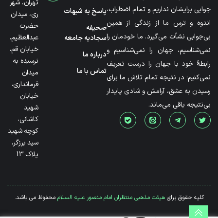
تهران، شهر
جوابی برایشان نداریم و تمام اضطراب،
پاسخ به شبهات
ری، میدان
اندوه و ترس ما از زندگی از همین
حضرت
صحیفه
بی‌جوابی نشأت می‌گیرد. ما خودمان را
عبدالعظیم،
سجادیه جامعه
خیابان قم،
نمی‌شناسیم، جهان را نمی‌شناسیم و
درباره ما
نرسیده به
رابطۀ خود با جهان را درست تعریف
تماس با ما
میدان
نمی‌کنیم؛ در نتیجه تمام تلاش ما برای
فرمانداری،
رسیدن به عشق، آرامش و شادی پایدار
خیابان
بی‌نتیجه باقی می‌ماند.
شهید
کاشانی،
کوچه شهید
سید برزگر،
پلاک 13
کلیه حقوق برای
هیئت مذهبی منتظران امام منصور علیه السلام
محفوظ می باشد.