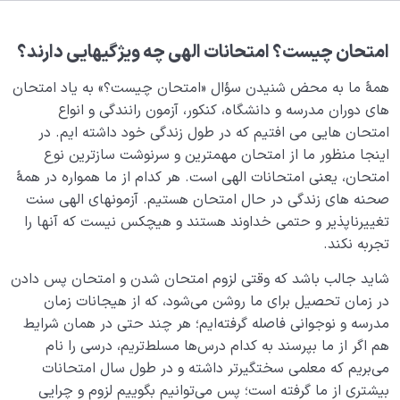
هدف خلقت و جایگاه انسان
0/7
نقش الگو در حیات انسان
0/18
امتحان‌ چیست؟ امتحانات الهی چه ویژگی­هایی دارند؟
همۀ ما به محض شنیدن سؤال «امتحان چیست؟» به یاد امتحان
نسبت دنیا به آخرت
0/24
­های دوران مدرسه و دانشگاه، کنکور، آزمون رانندگی و انواع
سنّت‌های الهی
امتحان­ هایی می­ افتیم که در طول زندگی خود داشته ­ایم. در
0/20
اینجا منظور ما از امتحان مهم­ترین و سرنوشت­ سازترین نوع
مرگ یا تولد؟
0/13
امتحان، یعنی امتحانات الهی است. هر کدام از ما همواره در همۀ
صحنه­ های زندگی­ در حال امتحان هستیم. آزمون­های الهی سنت
دنیا؛ باشگاه انسان‌سازی
0/8
تغییرناپذیر و حتمی خداوند هستند و هیچ­کس نیست که آن­ها را
تجربه نکند.
دادگاه عدل الهی چیست و چه‌ طور به حساب ما در آن
شاید جالب باشد که وقتی لزوم امتحان شدن و امتحان پس دادن
رسیدگی می‌ شود؟
در زمان تحصیل برای ما روشن می‌شود، که از هیجانات زمان
عالم قبر یعنی چه؟ رابطۀ نفس و قبر ما چگونه تعریف
مدرسه و نوجوانی فاصله گرفته‌ایم؛ هر چند حتی در همان شرایط
می‌شود؟
هم اگر از ما بپرسند به کدام درس‌ها مسلط‌تریم، درسی را نام
می‌بریم که معلمی سختگیرتر داشته و در طول سال امتحانات
صراط چیست؛ درباره پل صراط و حقایق مربوط به آن چه
بیشتری از ما گرفته است؛ پس می‌توانیم بگوییم لزوم و چرایی
می‌دانید؟