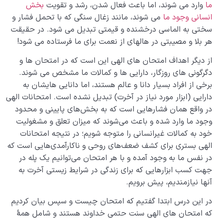
ما
وارد می­ شوند، اما باعث فعال شدن، رشد و تقویت
بخش
انسانی وجود ­ما
می­ شوند، مانند زغال سنگی که با تحمل فشار و
سختی به الماسی درخشنده و قیمتی تبدیل می­ شود. در حقیقت
هر بلا و مصیبتی در هاله­ای از نعمت برای ما فرستاده می ­شود!
از دیگر اهداف امتحان­ های الهی این است که در امتحان ­ها و
دگرگونی ­های روزگار، دارایی ­ها و کمالات ما مشخص می­ شوند.
برخی از افراد بسیار دانا و عالم هستند، اما دانایی­ هایشان به
دارایی (ابزار مورد نیاز در آخرت) تبدیل نشده است. امتحانات الهی
در واقع همان فشارهایی است که به بخش‌های پایینی و محدود
وجود ما وارد شده و باعث می‌شوند که میزان تعلق و مشغولیت
خود به کمالات غیرانسانی را متوجه شویم؛ در نتیجه امتحانات
الهی بستری برای کشف ضعف‌های روحی و ناکارآمدی‌هایی است که
در نفس ما به وجود آمده و با هر امتحان می‌توانیم یک پله در
جهت کسب ابزارهایی که برای زندگی در شرایط زیستی آخرت به
آنها نیازمندیم، پیش برویم.
در این درس ابتدا گفتیم که امتحان چیست و سپس بیان کردیم
که امتحان­ های الهی سنت حتمی خداوند هستند و شامل همۀ