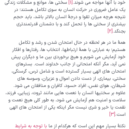
خود با آنها مواجه می­ شوند.
[1]
سختی­ ها، موانع و مشکلات زندگی
یک عامل ضروری در حرکت انسان به سوی تکامل هستند؛ در
نتیجه هرچه میزان تقوا و درجۀ انسان بالاتر باشد، باید حجم
بیشتری از سختی­ ها را تحمل کند و با دشمنان قدرتمندتری
بجنگد.
[2]
همۀ ما در هر لحظه در حال امتحان شدن و رشد و تکامل
هستیم؛ به عبارتی با همۀ ارتباط­ها، انتخاب­ ها، رفتارها و افکار
خود آزمایش می­ شویم و هیچ برخوردی بین ما و دیگران پیش
نمی­ آید، مگر آنکه امتحانی از جانب خداوند است. بسترهای
امتحان­ های الهی بسیار گسترده است و شامل ترس، گرسنگی،
سختی، بیماری، از دست دادن اموال و عزیزان، وسوسه­ های
شیطان، هوای نفس، افراد حسود، کافران و منافقان می­ شود.
علاوه بر سختی­ها انسان با نعمت­ هایی مانند ثروت، زیبایی، فرزند،
سلامت و امنیت هم آزمایش می ­شود، به طور کلی هیچ نعمت و
نقمت یا خیر و شری نیست مگر اینکه یکی از امتحان­ های الهی
است.
[3]
نکتۀ بسیار مهم این است که هرکدام از ما
با توجه به شرایط