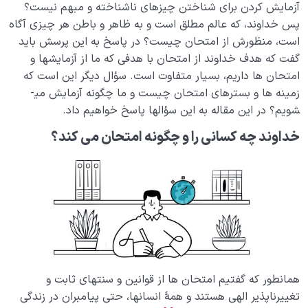
آزمایش کردن برای شناختن چیزهای ناشناخته و مبهم نیست؟
پس خداوند، که عالم مطلق است و به ظاهر و باطن هر چیزی آگاه
است، منظورش از امتحان چیست؟ در پاسخ به این پرسش باید
گفت که هدف خداوند از امتحان با هدفی که ما از آزمایش­ها و
امتحان­­ ها داریم،­ بسیار متفاوت است. سؤال دیگر این است که
زمینه­ ها­ و بسترهای امتحان چیست و ما چگونه آزمایش می­
شویم؟ در این مقاله به این سؤال­ها پاسخ خواهیم داد.
خداوند چه کسانی را و چگونه امتحان می ­کند؟
همان­طور که گفتیم امتحان­ ها از قوانین و سنت­های ثابت و
تغییرناپذیر الهی هستند و همۀ انسان­ها، حتی پیامبران در زندگی