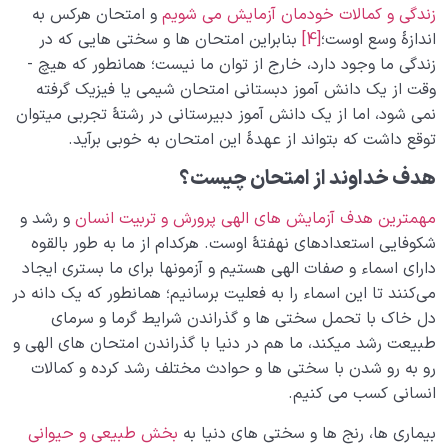
زندگی و کمالات خودمان آزمایش می­ شویم
و امتحان هرکس به
اندازۀ وسع اوست؛
[4]
بنابراین امتحان­ ها و سختی­ هایی که در
زندگی ما وجود دارد، خارج از توان ما نیست؛ همان­طور که هیچ ­
وقت از یک دانش­ آموز دبستانی امتحان شیمی یا فیزیک گرفته
نمی­ شود، اما از یک دانش ­آموز دبیرستانی در رشتۀ تجربی می­توان
توقع داشت که بتواند از عهدۀ این امتحان به خوبی برآید.
هدف خداوند از امتحان چیست؟
مهم­ترین هدف آزمایش­ های الهی پرورش و تربیت انسان
و رشد و
شکوفایی استعدادهای نهفتۀ اوست. هرکدام از ما به طور بالقوه
دارای اسماء و صفات الهی هستیم و آزمون­ها برای ما بستری ایجاد
می‌کنند تا این اسماء را به فعلیت برسانیم؛ همان­طور که یک دانه در
دل خاک با تحمل سختی ­ها و گذراندن شرایط گرما و سرمای
طبیعت رشد می­کند، ما هم در دنیا با گذراندن امتحان­ های الهی و
رو به رو شدن با سختی ­ها و حوادث مختلف رشد کرده و کمالات
انسانی کسب می­ کنیم.
بیماری­ ها، رنج­ ها و سختی ­های دنیا به
بخش طبیعی و حیوانی