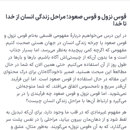
هدف خلقت و جایگاه انسان
0/7
قوس نزول و قوس صعود؛ مراحل زندگی انسان از خدا
هدف از آفرینش جهان چیست؛ ما در این جهان چه
تا خدا
جایگاهی داریم؟
در این درس می‌خواهیم دربارۀ مفهومی ‌‌فلسفی به‌نام قوس نزول و
چرا به دنیا آمدم؟ | هدف خدا از خلقت انسان چه بوده؟
قوس صعود یا چرخه زندگی انسان در جهان هستی صحبت کنیم.
مراحل زندگی انسان| آغاز و پایانی که بدون شناخت آن‌ها
مفهومی ‌‌که اگرچه کمی ‌‌پیچیده به‌نظر می‌رسد، اما بسیار جذاب
موفق نمی‌شویم
است و ما بدون ‌آن‌که از چیستی‌اش آگاه باشیم، بارها و بارها در
طول روز از آن استفاده می‌کنیم. حتی همین الان که شما در حال
چرخه زندگی انسان و مراحل آن؛ قبل از تولد تا بعد از مرگ
مطالعۀ این مبحث هستید، ضمیر ناخودآگاه‌تان برای درک محتوای
خانه انسان کجاست، ما از کجا آمده‌ایم و به کجا خواهیم
این مقاله در حال استقاده از قوس صعود است. اما این فرآیند
رفت؟
آن‌قدر سریع و نامحسوس اتفاق می‌افتد، که شما متوجه‌اش
نمی‌شوید. اما قوس نزول و قوس صعود چه فرآیندی را در بر
ما قبل از تولد کجا بوده ایم و چگونه به وجود آمده ایم؟
می‌گیرد و ارتباط آن‌ها با مراحل زندگی انسان چیست؟
بررسی مفهوم قوس نزول و قوس صعود یا مراحل زندگی
هر مفهوم غیرمادی که در قلب ما وجود دارد، برای آن‌که تبدیل به
انسان در جهان هستی
لفظ شود و از دهان‌مان بیرون بیاید، مراحلی را در نفس پشت سر
می‌گذارد، که به آن «قوس نزول» می‌گویند. به‌طور مثال، عشق و