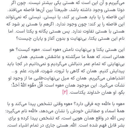
می‌گیریم و آن این است که هستی یکی بیشتر نیست. چون اگر
دوتا هستی وجود داشته باشد، طبیعتاً بین آن‌ها فاصله می‌افتد.
این فاصله را یا باید هستی پر کند، یا نیستی. نیستی که نمی‌تواند
این فاصله را پر کند؛ چون وجود ندارد. اگرهم با هستی پر شود که
هستی با هستی تفاوت ندارد. پس هستی یگانه و یکتا است. اما
نام این هستی یکتا، بی‌نهایت و بدون آغاز و پایان چیست؟
این هستی یکتا و بی‌نهایت نامش «هو» است. «هو» کیست؟ هو
همانی است، که همۀ ما سرگشته و عاشقش هستیم. همان
بی‌نهایتی که تمام عمر دنبالش می‌گردیم و نمی‌دانیم در کجا باید
پیدایش کنیم. همان که گاهی با ثروت، شهرت، قدرت، علم و…
اشتباهش می‌گیریم. همان که میل بی‌نهایت‌طلبی ما از وجود او
نشأت می‌گیرد. این موجود همان «هو» است: قُلْ «هُوَ» اللهُ اَحَدٌ؛
بگو، او همان خداوند یکتاست.
[2]
«هو» با «الله» چه فرقی دارد؟ «هو» وقتی تشخص پیدا می‌کند و با
همۀ اسماء و صفاتش خودش را نشان می‌دهد، «الله» نام می‌گیرد؛
پس الله در واقع همان هویی است، که تشخص پیدا کرده و برای
بشر قابل فهم شده است. الله، هستی جاری در تمام اشیاء است،