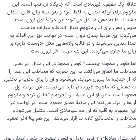
نقش الگو در حیات انسان
0/18
علاقه یک مفهوم غیرمادی است، که جایگاه آن قلب است. این
مفهوم برای آن‌که تبدیل به لفظ شود و به‌وسیلۀ زبان قابل انتقال
نسبت دنیا به آخرت
0/24
باشد، ابتدا به ذهن منتقل می‌شود؛ این مرتبۀ اول نزول است.
سپس ذهن برای این مفهوم دنبال الفاظ و عبارات مناسب
سنّت‌های الهی
0/20
می‌گردد؛ این مرتبۀ بعدی نزول است. در نهایت نیز این الفاظ به
صدا تبدیل می‌شوند و در قالب واژه‌هایی مثل «دوستت دارم» بر
مرگ یا تولد؟
0/13
زبان ما جاری می‌گردند. این هم مرتبۀ آخر نزول است.
دنیا؛ باشگاه انسان‌سازی
0/8
اما «قوس صعود» چیست؟ قوس صعود در این مثال، در نفس
مخاطب ما اتفاق می‌افتد. به این صورت که مخاطب این صدا را
چگونه انسان شویم؟
0/18
که از حنجرۀ ما بیرون می‌آید، می‌شنود و آن را برای تجزیه و تحلیل
به ذهنش که ماهیت غیرمادی دارد، می‌فرستد؛ این مرتبۀ اول
صعود است. ذهن او این عبارات را تجزیه و تحلیل کرده و مفهوم
آن‌ها را درک می‌کند؛ این مرتبۀ بعدی صعود است. در نهایت نیز
این مفهوم به قلب که آن‌ هم غیرمادی است، منتقل می‌شود و
مخاطب را تحت‌تأثیر کلام ما قرار می‌دهد. این هم پلۀ آخر صعود
است.
این مثال ساده‌ای از قوس نزول و قوس صعود در نفس انسان بود،