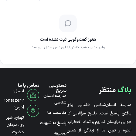
هنوز گفت‌وگویی ثبت نشده است
اولین نفری باشید که درباره این درس سؤال می‌پرسد.
دسترسی
تماس با ما
بلاگ
منتظر
سریع
ایمیل:
مدرسه انسان
@montazer.ir
شناسی
مدرسۀ انسان‌شناسی فضایی برای
آدرس:
مناسبت ها
یافتن پاسخ است. پاسخ سؤالاتی که
تهران، شهر
جوابی برایشان نداریم و تمام اضطراب،
پاسخ به شبهات
ری، میدان
اندوه و ترس ما از زندگی از همین
حضرت
صحیفه