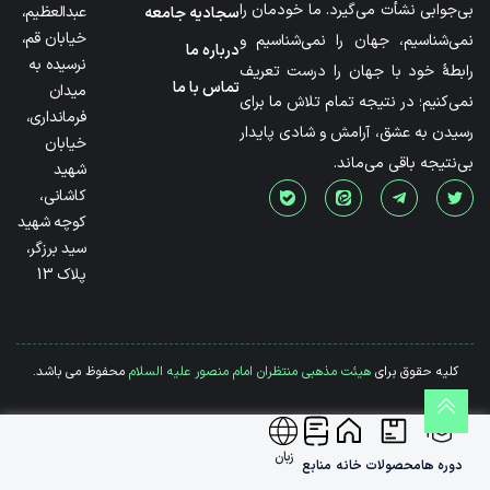
بی‌جوابی نشأت می‌گیرد. ما خودمان را
عبدالعظیم،
سجادیه جامعه
خیابان قم،
نمی‌شناسیم، جهان را نمی‌شناسیم و
درباره ما
نرسیده به
رابطۀ خود با جهان را درست تعریف
تماس با ما
میدان
نمی‌کنیم؛ در نتیجه تمام تلاش ما برای
فرمانداری،
رسیدن به عشق، آرامش و شادی پایدار
خیابان
بی‌نتیجه باقی می‌ماند.
شهید
کاشانی،
کوچه شهید
سید برزگر،
پلاک 13
کلیه حقوق برای
هیئت مذهبی منتظران امام منصور علیه السلام
محفوظ می باشد.
زبان
دوره ها
محصولات
خانه
منابع