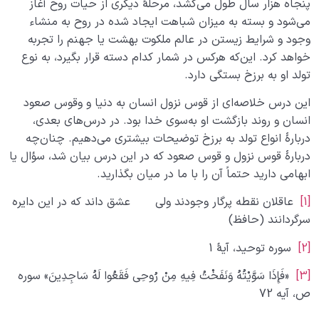
پنجاه هزار سال طول می‌کشد، مرحلۀ دیگری از حیات روح آغاز
می‌شود و بسته به میزان شباهت ایجاد شده در روح به منشاء
وجود و شرایط زیستن در عالم ملکوت بهشت یا جهنم را تجربه
خواهد کرد. این‌که هرکس در شمار کدام دسته قرار بگیرد، به نوع
تولد او به برزخ بستگی دارد.
این درس خلاصه‌ای از قوس نزول انسان به دنیا و وقوس صعود
انسان و روند بازگشت او به‌سوی خدا بود. در درس‌های بعدی،
دربارۀ انواع تولد به برزخ توضیحات بیشتری می‌دهیم. چنان‌چه
دربارۀ قوس نزول و قوس صعود که در این درس بیان شد، سؤال یا
ابهامی ‌دارید حتماً آن را با ما در میان بگذارید.
[1]
عاقلان نقطه پرگار وجودند ولی عشق داند که در این دایره
سرگردانند (حافظ)
[2]
سوره توحید، آیۀ 1
[3]
«فَإِذَا سَوَّیْتُهُ وَنَفَخْتُ فِیهِ مِنْ رُوحِی فَقَعُوا لَهُ سَاجِدِینَ» سوره
ص، آیه 72