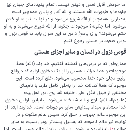
اما خودش قابل لمس و دیدن نیست. تمام پدیده‌های جهان نیز
جلوه‌ها و ظهورات الله هستند و الله آغاز و پایان همه‌چیز است.
به‌عبارتی، همه‌چیز از الله شروع می‌شود و در نهایت نیز به او ختم
می‌شود. اما چگونه؟ موجودات چگونه از الله شروع می‌شوند و به او
ختم می‌شوند؟ برای پاسخ دادن به این سوال باید به قوس نزول و
قوس صعود در هستی رجوع کنیم.
قوس نزول در انسان و سایر اجزای هستی
همان‌طور که در درس‌های گذشته گفتیم، خداوند (الله) همۀ
موجودات و همۀ مراتب هستی را از یک مخلوق اولیه که درواقع
اولین تجلی خود خدا محسوب می‌شود، خلق کرده است. این
موجود که همۀ کمالات خدا را به‌طور کامل دارد، با نام‌های
مختلفی از قبیل مَثَل اعلی، خلیفه‌الله، روح، نور اهل‌بیت
(علیهم‌السلام)، لوح و قلم شناخته می‌شود. بنابراین، اولین مخلوق
خدا منشاء و مبداء پیدایش سایر موجودات است. خداوند ابتدا از
این موجود عالم جبروت را خلق کرد، سپس عالم ملکوت و در
نهایت نیز عالم ناسوت، که به‌دلیل پست‌تر بودن نسبت به سایر
عوالم «
دنیا
» نامیده می‌شود. این قوس نزول عالم هستی است. اما