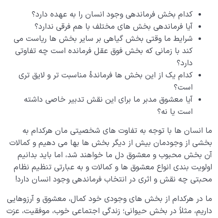
است؟
کدام بخش فرماندهی وجود انسان را به عهده دارد؟
آیا فرماندهی بخش‌ های مختلف با هم فرقی ندارد؟
تفاوت غریزه و فطرت چیست، آیا انسان هم غریزه دارد؟
شرایط ما وقتی بخش گیاهی بر سایر بخش‌ ها ریاست می‌
آیا علتی برای تفاوت انسان با سایر موجودات وجود دارد؟
کند با زمانی که بخش فوق عقل فرمانده است چه تفاوتی
دارد؟
معصومیت یعنی چه؟ چه دلیلی برای عصمت فرشتگان
کدام‌ یک از این بخش‌ ها فرماندۀ مناسبت‌ تر و لایق‌ تری
وجود دارد؟
است؟
اشتراک انسان با سایر موجودات|عاملی برای درک بهتر از
آیا معشوق مدبر ما برای این نقش تدبیر خاصی داشته
ساختار نفس انسان
است یا نه؟
حضور و فعالیت فوق عقل به کارهای دنیایی ما قیمت
ما انسان‌ ها با توجه به تفاوت‌ های شخصیتی مان هرکدام به
انسانی می‌ دهد
بخشی از وجودمان بیش از دیگر بخش‌ ها بها می‌ دهیم و کمالات
آن بخش محبوب و معشوق دل ما خواهند شد، اما باید بدانیم
جسم مرکب روح است یعنی چه، جسم و روح چه رابطه‌ ای
اولویت‌ بندی انواع معشوق ها و کمالات و به عبارتی تنظیم نظام
باهم دارند؟
محبتی چه نقش و اثری در انتخاب فرماندهی وجود انسان دارد!
چرا قرآن تنها اله انسان را الله می داند، آن هم وقتی که هر
ما در هر‌کدام از بخش های وجودی خود کمال‌، معشوق و آرزوهایی
بخش وجود ما معشوقی دارد؟
داریم، مثلاً در بخش حیوانی؛ زندگی اجتماعی خوب، موفقیت، عزت