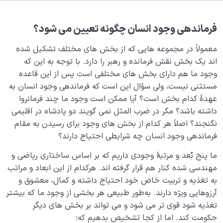
مصداق بی نهایت کیست؟ آیا پاسخی برای میل بی نهایت
طلبی انسان وجود دارد؟
فرماندهی وجود انسان چگونه تعیین می‌ شود؟
معشوق حقیقی انسان کیست و معنای اله در لا اله الا الله
چیست؟
معمولاً در مجموعه‌ هایی که از بخش‌ های مختلف تشکیل شده‌
اند یک بخش نقش فرمانده و رهبر را دارد. با توجه به این‌ که
معنای حب چیست و محبوب حقیقی ما به عنوان یک انسان
وجود ما هم دارای بخش‌ های مختلفی است پس از این قاعده
کیست؟
مستثنی نیست، ولی سؤال این است که فرماندهی وجود انسان به
عهدۀ کدام بخش است؟ آیا ممکن است وجود ما چند فرمانروا
اولویت های ما چیست؟ شکل گیری نظام محبتی ما چگونه
داشته باشد؟ مگر در ضرب‌ المثل نمی‌ گویند دو پادشاه در اقلیمی
اتفاق می افتد؟
نگنجند؟ اصلاً هر کدام از بخش‌ های وجود برای رسیدن به مقام
ویژگی های نظام محبتی سالم چیست؟ اولویت‌ اول خود را
فرماندهی وجود انسان چه شرایطی احتیاج دارند؟
چگونه انتخاب کنیم؟
ما پنج بُعد و مرتبۀ وجودی داریم که بر اساس ساختاری ریاضی و
عشق حقیقی چیست، انسان عاشق کیست و معشوق انسان
مهندسی‌ شده کنار هم قرار گرفته‌ اند. هر‌کدام از این ابعاد و مراتب
چه کسی است؟
به تغذیه و تربیت خاص خود احتیاج داشته و کمال‌، معشوق و
آرزوهایی ویژه دارند. به‌طور طبیعی هر بخشی از وجود ما که بیشتر
فرماندهی وجود انسان در اختیار کدام بخش قرار دارد؟
تغذیه شود قوی‌ تر می‌ شود و می‌ تواند بر بخش‌ های دیگر
حکومت کند. اما از کجا تشخیص بدهیم که؛
خودفراموشی چیست، ریشه‌ها، پیشگیری و درمان آن چگونه