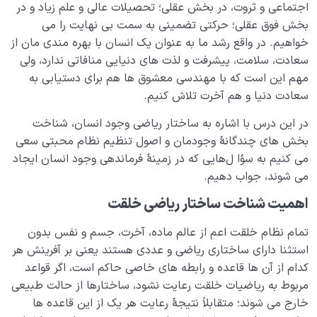
اجتماعی و ثروت، در بخش عقلی؛ تحصیلات عالی و علم زیاد و در
بالاترین لذت؛ معیاری که میزان سلامت قلب ما را مشخص
می کند!
بخش فوق‌ عقلی؛ حرکتی تضمینی به سمت بی‌ نهایت را می‌
خواهیم. در واقع رشد ما به عنوان یک انسان با بهره‌ مندی مان از
موضوع تفکر در رسیدن یا نرسیدن ما به مقصد چه نقشی
سعادت، سلامت، پیشرفت و لذت‌ های دنیایی منافاتی ندارد، ولی
دارد؟
مهم این است که با مهندسی معشوق ها هم برای دستیابی به
سعادت‌ دنیا و هم آخرت تلاش کنیم.
تفکر مثبت و سازنده چه تفکری است و چه آثاری دارد؟
در این درس با اشاره به ساختار ریاضی وجود انسان، شناخت
مهم‌ترین اصول و قواعد تفکر چیست، چگونه فکر کنیم؟
بخش‌ های چندگانۀ وجودمان و اصول تنظیم نظام محبتی سعی
آیا انسان اشرف مخلوقات است، چه عاملی انسان را متفاوت
می‌ کنیم به سؤا ل‌هایی که در زمینۀ فرماندهی وجود انسان ایجاد
می‌ کند؟
می‌ شوند، جواب دهیم.
اهمیت شناخت ساختار ریاضی خلقت
هدف خلقت و جایگاه انسان
0/7
تمام نظام خلقت اعم از عالم ماده، آخرت، جسم و نفس بدون
نقش الگو در حیات انسان
0/18
استثنا دارای ساختاری ریاضی و عددی هستند یعنی بر آفرینش هر
کدام از آن‌ ها قاعده و رابطه‌ های خاصی حاکم است، اگر قواعد
نسبت دنیا به آخرت
0/24
مربوط به ریاضیات خلقت رعایت نشود، ساختارها از حالت طبیعی
خارج می‌ شوند؛ متقابلاً نتیجۀ رعایت هر یک از این قاعده‌ ها
سنّت‌های الهی
0/20