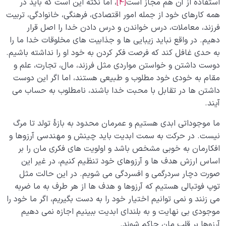
استفاده از آن هم مجاز است
[4]
، اما نکته این است که باید در
همه کارهای خود از جمله امور اقتصادی، فرهنگی، خانوادگی، تربیت
فرزند، معاملات، درس خواندن و درس دادن خدا را اصل قرار
دهیم. در واقع نباید زیبایی‌ ها و جذابیت های مخلوقات خدا ما را
به حدی غافل کند که فرصت فکر کردن به خود او را نداشته باشیم.
دوست داشتن و خواستن مواردی مثل فرزند، مال، تجارت، علم و
مقام به خودی خود مطلوب و طبیعی هستند، اما اگر این دوست
داشتن‌ ها در تقابل با محبت خدا باشند، نامطلوب به حساب می‌
آیند.
ما موجوداتی ابدی هستیم و عمرمان محدود به بازۀ تولد تا مرگ
نیست. در حرکت به سمت ابدیت باید چینش و مهندسی آرزوها و
افکارمان به خوبی مشخص باشد و اولویت‌ های فکری‌ مان را بر
اساس ارزش هدف‌ ها و آرزوهای خود تنظیم کنیم، در غیر این‌
صورت دچار سردرگمی و افسردگی می‌ شویم. در این حالت مثل
توپ فوتبالی هستیم که آرزوها و هدف‌ ها از هر طرف به ما ضربه
می‌ زنند و نمی‌ توانیم اختیار خود را به دست بگیریم، اگر ما خود را
موجودی بی‌ نهایت و به بلندای ابدیت ببینیم اجازه نمی‌ دهیم
آرزوها بر قلب‌ مان حاکم شوند.