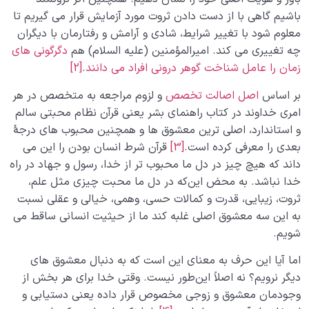
باشیم گاهی با از دست دادن ثروت مورد آزمایش قرار می‌ گیریم تا
معلوم شود با تغییر شرایط، شادی و آرامش و رفتارمان با دیگران
چه تغییری می‌ کند. امیرالمؤمنین (علیه‌ السلام) هم
دگرگونی های
زمان را عامل شناخت گوهر درونی افراد می‌ دانند
.
[2]
بر اساس
اصل اصالت تخصص
و لزوم مراجعه به متخصص در هر
امری خداوند در کتاب راهنمای بشر یعنی قرآن نظام محبتی سالم
و استاندارد، اصلی‌ ترین معشوق ها و همچنین محبوب های درجۀ
بعدی را معرفی کرده است.
[3]
قرآن شرط انسان بودن را این می‌
داند که هیچ چیز در دل ما محبوب تر از خدا، رسول و جهاد در راه
خدا نباشد. به محض این‌که در دل ما محبت چیزی مثل علم،
ثروت، زیبایی، قدرت و کمالات حسی، وهمی، خیالی و عقلی نسبت
به این سه معشوق اصلی غلبه کند ما از حیثیت انسانی ساقط می‌
شویم.
اما آیا این حرف به معنای این است که به دنبال معشوق های
دیگر نرویم؟ نه اصلاً این‌طور نیست. وقتی خدا برای هر بخش از
وجودمان معشوق و زوجی مخصوص قرار داده یعنی دستیابی و