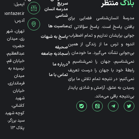
بلاگ
منتظر
سریع
ایمیل:
مدرسه انسان
@montazer.ir
شناسی
مدرسۀ انسان‌شناسی فضایی برای
آدرس:
مناسبت ها
یافتن پاسخ است. پاسخ سؤالاتی که
تهران، شهر
جوابی برایشان نداریم و تمام اضطراب،
پاسخ به شبهات
ری، میدان
اندوه و ترس ما از زندگی از همین
حضرت
صحیفه
بی‌جوابی نشأت می‌گیرد. ما خودمان را
عبدالعظیم،
سجادیه جامعه
خیابان قم،
نمی‌شناسیم، جهان را نمی‌شناسیم و
درباره ما
نرسیده به
رابطۀ خود با جهان را درست تعریف
تماس با ما
میدان
نمی‌کنیم؛ در نتیجه تمام تلاش ما برای
فرمانداری،
رسیدن به عشق، آرامش و شادی پایدار
خیابان
بی‌نتیجه باقی می‌ماند.
شهید
کاشانی،
کوچه شهید
سید برزگر،
پلاک 13