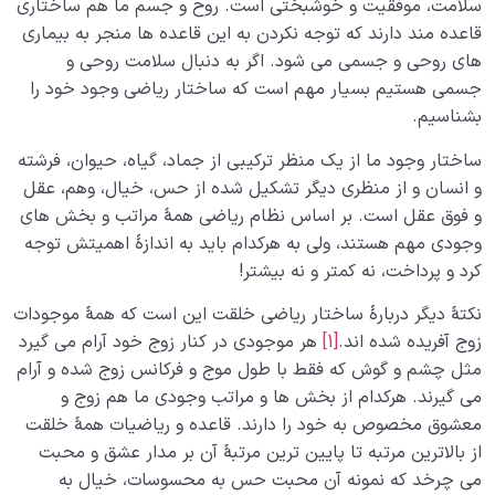
سلامت، موفقیت و خوشبختی است. روح و جسم ما هم ساختاری
قاعده‌ مند دارند که توجه نکردن به این قاعده‌ ها منجر به بیماری‌
مرگ یا تولد؟
0/13
های روحی و جسمی می‌ شود. اگر به دنبال سلامت روحی و
جسمی هستیم بسیار مهم است که ساختار ریاضی وجود خود را
دنیا؛ باشگاه انسان‌سازی
0/8
بشناسیم.
چگونه انسان شویم؟
0/18
ساختار وجود ما از یک منظر ترکیبی از جماد، گیاه، حیوان، فرشته
و انسان و از منظری دیگر تشکیل شده از حس، خیال، وهم، عقل
و فوق عقل است. بر اساس نظام ریاضی همۀ مراتب و بخش‌ های
وجودی مهم هستند، ولی به هرکدام باید به اندازۀ اهمیتش توجه
کرد و پرداخت، نه کمتر و نه بیشتر!
نکتۀ دیگر دربارۀ ساختار ریاضی خلقت این است که همۀ موجودات
زوج آفریده شده‌ اند.
[1]
هر موجودی در کنار زوج خود آرام می‌ گیرد
مثل چشم و گوش که فقط با طول موج و فرکانس زوج شده و آرام
می‌ گیرند. هرکدام از بخش‌ ها و مراتب وجودی ما هم زوج و
معشوق مخصوص به خود را دارند. قاعده و ریاضیات همۀ خلقت
از بالاترین مرتبه تا پایین‌ ترین مرتبۀ آن بر مدار عشق و محبت
می‌ چرخد که نمونه آن محبت حس به محسوسات، خیال به