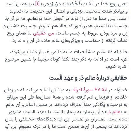
یعنی روح خدا در آیۀ «وَ نَفَخْتُ فِیهِ مِنْ رُوحِی»
[1]
نیز همین است
و بیانگر شدت سنخیت، نزدیکی و اتصال این حقیقت به خداوند
است. پس همۀ ما قبل از تولد در آغوش خدا بوده‌ایم. ما در آن‌جا
جنسیت نداشتیم، همین‌طور که حالا هم نداریم. جنسیت داشتن و
زن و مرد بودن مربوط به جسم ماست،
من حقیقی
ما همان روح
نشأت گرفته از خداست و ویژگی‌های عالم ماده در آن راه ندارد.
حالا که دانستیم منشأ حیات ما به عالمی ‌غیر از دنیا برمی‌گردد،
لازم است در ادامه به ذکر چند نکتۀ کوتاه مرتبط با همین موضوع
اشاره کنیم.
حقایقی دربارۀ عالم ذر و عهد اَلَست
خداوند در
آیۀ 47 سورۀ اعراف
به میثاقی اشاره می‌کند که در زمان
خلقت، از فرزندان آدم گرفته شده و همۀ انسان‌ها طی این میثاق
به توحید و یگانگی خدا اعتراف کرده‌اند. بر همین اساس، آن عالَم
به «
عالم ذر
» و آن پیمان به پیمان الست یا «عهد الست» مشهور
شده است. مفسران در تفسیر این آیه دیدگاه‌های مختلفی را بیان
کرده‌اند که بعضی از آن‌ها ممکن است ما را در درک مفهوم این آیه