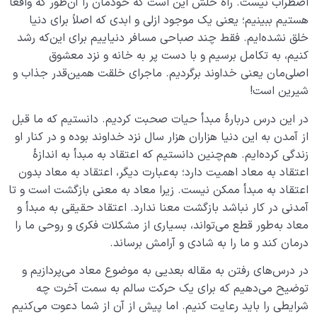
اضطراب نیست. راه‌ حلش این است که خودمان را آن‌طور که واقعاً
هستیم ببینیم؛ یعنی یک موجود ازلی و ابدی که اصلاً برای دنیا
خلق نشده‌ایم. فقط چند صباحی مسافر دنیاییم برای این‌که رشد
کنیم، به تکامل برسیم و با دست پر به خانه و نزد معشوق
اصلی‌مان یعنی خداوند برگردیم. ماجرای خلقت همین‌قدر جذاب و
شیرین است!
در این درس دربارۀ مبدأ حیات صحبت کردیم. دانستیم که ما قبل
از آمدن به این دنیا هزاران هزار سال نزد خداوند بوده و در کنار او
زندگی کرده‌ایم. هم‌چنین دانستیم که اعتقاد به مبدأ به اندازۀ
اعتقاد به معاد اهمیت دارد؛ به‌عبارت دیگر، اعتقاد به معاد بدون
اعتقاد به مبدأ ممکن نیست. زیرا معاد به معنی بازگشت است و تا
آمدنی در کار نباشد بازگشت معنا ندارد. اعتقاد حقیقی به مبدأ و
معاد به‌طور قطع می‌تواند، بسیاری از مشکلات فکری و روحی ما را
درمان کند و ما را به شادی و آرامش برساند.
در درس‌های رفتن به مقاله بعدیی به موضوع معاد می‌پردازیم و
توضیح می‌دهیم که برای یک حرکت سالم به سمت آخرت چه
شرایطی را باید رعایت کنیم. اما پیش از آن از شما دعوت می‌کنیم