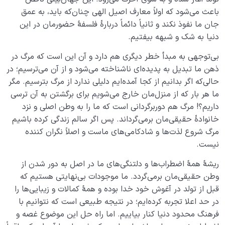
باعث می‌شود که اولاً معارف اصیل الهی چنان‌که باید، به عمق
جان‌ ما نفوذ نکند و ثانیاً دائماً دربارۀ فلسفۀ حضورمان در این
دنیا به شک و شبهه بیفتیم.
بی‌توجهی به مبدأ خطر دیگری هم دارد و آن این است که مرگ در
ذهن ما تبدیل به پدیده‌ای ناشناخته می‌شود و از آن می‌ترسیم؛ در
حالی‌که اگر بدانیم از کجا آمده‌ایم دلیلی ندارد از مرگ بترسیم. مگر
ما هر بار که از منزل‌مان خارج می‌شویم برای برگشتن به آن ترسی
داریم؟! مرگ هم دوربرگردانی است که ما را به وطن اصلی و نزد
خانوادۀ حقیقی‌مان برمی‌گرداند. پس اگر سالم زندگی کرده باشیم
مرگ شروع لذت‌ها و شادکامی‌های ماست و اصلاً نگران کننده
نیست.
ریشۀ همۀ اضطراب‌ها و دلتنگی‌های ما در اصل به دور شدن از
وطن‌ حقیقی‌مان برمی‌گردد. ما موجودات بی‌نهایتی هستیم که
قبل از تولد در آغوش خود خدا بوده و همۀ کمالات و زیبایی‌ها را
در حد اعلا تجربه کرده‌ایم؛ در نتیجه طبیعی است که نتوانیم با
فرهنگ محدود دنیا کنار بیاییم. اما راه حل این موضوع غصه و