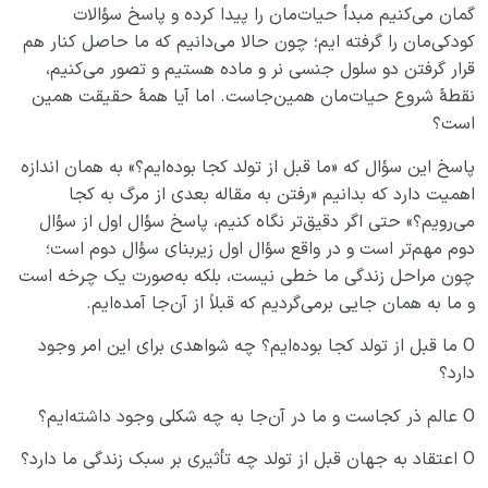
نقش الگو در حیات انسان
0/18
گمان می‌کنیم مبدأ حیات‌مان را پیدا کرده و پاسخ سؤالات
کودکی‌مان را گرفته ایم؛ چون حالا می‌دانیم که ما حاصل کنار هم
نسبت دنیا به آخرت
0/24
قرار گرفتن دو سلول جنسی نر و ماده هستیم و تصور می‌کنیم،
نقطۀ شروع حیات‌مان همین‌جاست. اما آیا همۀ حقیقت همین
سنّت‌های الهی
0/20
است؟
مرگ یا تولد؟
0/13
پاسخ این سؤال که «ما قبل از تولد کجا بوده‌ایم؟» به همان اندازه
اهمیت دارد که بدانیم «رفتن به مقاله بعدی از مرگ به کجا
دنیا؛ باشگاه انسان‌سازی
0/8
می‌رویم؟» حتی اگر دقیق‌تر نگاه کنیم، پاسخ سؤال اول از سؤال
دوم مهم‌تر است و در واقع سؤال اول زیربنای سؤال دوم است؛
چگونه انسان شویم؟
0/18
چون مراحل زندگی ما خطی نیست، بلکه به‌صورت یک چرخه است
و ما به همان‌ جایی برمی‌گردیم که قبلاً از آن‌جا آمده‌ایم.
O ما قبل از تولد کجا بوده‌ایم؟ چه شواهدی برای این امر وجود
دارد؟
O عالم ذر کجاست و ما در آن‌جا به چه شکلی وجود داشته‌ایم؟
O اعتقاد به جهان قبل از تولد چه تأثیری بر سبک زندگی ما دارد؟