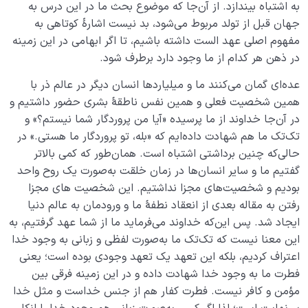
به اشتباه بیندازد. از آن‌جا که موضوع بحث ما در این درس به
جهان قبل از تولد مربوط می‌شود، بد نیست اشارۀ کوتاهی به
مفهوم اصلی عهد الست داشته باشیم، تا اگر ابهامی ‌در این زمینه
در ذهن هر کدام از ما وجود دارد برطرف شود.
عده‌ای گمان می‌کنند ما و میلیاردها انسان دیگر در عالم ذر با
همین شخصیت فعلی و همین نفس ناطقۀ بشری حضور داشتیم و
در آن‌جا خداوند از ما پرسیده «آیا من پروردگار شما نیستم؟» و
تک‌تک ما هم شهادت داده‌ایم که «بله، تو پروردگار ما هستی.» در
حالی‌که چنین برداشتی اشتباه است. همان‌طور که کمی ‌بالاتر
گفتیم ما و سایر انسان‌ها در زمان خلقت به‌صورت یک روح واحد
بودیم و شخصیت‌های مجزا نداشتیم. این شخصیت های مجزا
رفتن به مقاله بعدی از انعقاد نطفۀ ما و ورودمان به عالم دنیا
ایجاد شد. پس این‌که خداوند می‌فرماید ما از شما عهد گرفتیم، به
این معنا نیست که تک‌تک ما به‌صورت لفظی و زبانی به وجود خدا
اعتراف کردیم، بلکه این تعهد یک تعهد وجودی بوده است؛ یعنی
فطرت ما به وجود خدا شهادت داده و در این زمینه فرقی بین
مؤمن و کافر نیست. فطرت کفار هم از جنس خداست و مثل خدا