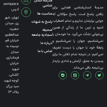
مدرسه انسان
@montazer.ir
شناسی
مدرسۀ انسان‌شناسی فضایی برای
آدرس:
مناسبت ها
یافتن پاسخ است. پاسخ سؤالاتی که
تهران، شهر
جوابی برایشان نداریم و تمام اضطراب،
پاسخ به شبهات
ری، میدان
اندوه و ترس ما از زندگی از همین
حضرت
صحیفه
بی‌جوابی نشأت می‌گیرد. ما خودمان را
عبدالعظیم،
سجادیه جامعه
خیابان قم،
نمی‌شناسیم، جهان را نمی‌شناسیم و
درباره ما
نرسیده به
رابطۀ خود با جهان را درست تعریف
تماس با ما
میدان
نمی‌کنیم؛ در نتیجه تمام تلاش ما برای
فرمانداری،
رسیدن به عشق، آرامش و شادی پایدار
خیابان
بی‌نتیجه باقی می‌ماند.
شهید
کاشانی،
کوچه شهید
سید برزگر،
پلاک 13