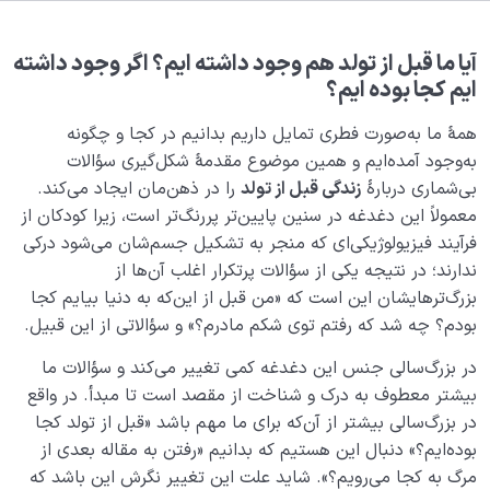
هدف خلقت و جایگاه انسان
0/7
آیا ما قبل از تولد هم وجود داشته ایم؟ اگر وجود داشته
هدف از آفرینش جهان چیست؛ ما در این جهان چه
ایم کجا بوده ایم؟
جایگاهی داریم؟
همۀ ما به‌صورت فطری تمایل داریم بدانیم در کجا و چگونه
چرا به دنیا آمدم؟ | هدف خدا از خلقت انسان چه بوده؟
به‌وجود آمده‌ایم و همین موضوع مقدمۀ شکل‌گیری سؤالات
مراحل زندگی انسان| آغاز و پایانی که بدون شناخت آن‌ها
بی‌شماری دربارۀ
زندگی قبل از تولد
را در ذهن‌مان ایجاد می‌کند.
موفق نمی‌شویم
معمولاً این دغدغه در سنین پایین‌تر پررنگ‌تر است، زیرا کودکان از
فرآیند فیزیولوژیکی‌ای که منجر به تشکیل جسم‌شان می‌شود درکی
چرخه زندگی انسان و مراحل آن؛ قبل از تولد تا بعد از مرگ
ندارند؛ در نتیجه یکی از سؤالات پرتکرار اغلب آن‌ها از
خانه انسان کجاست، ما از کجا آمده‌ایم و به کجا خواهیم
بزرگ‌ترهایشان این است که «من قبل از این‌که به دنیا بیایم کجا
رفت؟
بودم؟ چه شد که رفتم توی شکم مادرم؟» و سؤالاتی از این قبیل.
ما قبل از تولد کجا بوده ایم و چگونه به وجود آمده ایم؟
در بزرگ‌سالی جنس این دغدغه کمی ‌‌‌‌تغییر می‌کند و سؤالات ما
بیشتر معطوف به درک و شناخت از مقصد است تا مبدأ. در واقع
بررسی مفهوم قوس نزول و قوس صعود یا مراحل زندگی
در بزرگ‌سالی بیشتر از آن‌که برای ما مهم باشد «قبل از تولد کجا
انسان در جهان هستی
بوده‌ایم؟» دنبال این هستیم که بدانیم «رفتن به مقاله بعدی از
مرگ به کجا می‌رویم؟». شاید علت این تغییر نگرش این باشد که