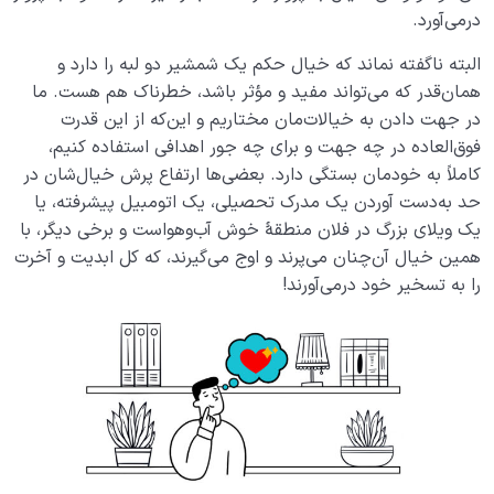
درمی‌آورد.
دهد؟
البته ناگفته نماند که خیال حکم یک شمشیر دو لبه را دارد و
قلب جایگاه چیست؟ محل استقرار عشق و معشوق حقیقی
همان‌قدر که می‌تواند مفید و مؤثر باشد، خطرناک هم هست. ما
ما کجاست؟
در جهت دادن به خیالات‌مان مختاریم و این‌که از این قدرت
انسان عاقل کیست؟ آیا معیار درست و واحدی برای عاقل
فوق‌العاده در چه جهت و برای چه جور اهدافی استفاده کنیم،
بودن وجود دارد؟
کاملاً به خودمان بستگی دارد. بعضی‌ها ارتفاع پرش‌ خیال‌شان در
حد به‌دست آوردن یک مدرک تحصیلی، یک اتومبیل پیشرفته، یا
خسران چیست؟ زیان‌کار واقعی کدام دارایی‌ها را از دست
یک ویلای بزرگ در فلان منطقۀ خوش آب‌وهواست و برخی دیگر، با
می‌دهد؟
همین خیال آن‌چنان می‌پرند و اوج می‌گیرند، که کل ابدیت و آخرت
سبک زندگی انسانی چیست و چه برتری بر سایر سبک ها
را به تسخیر خود درمی‌آورند!
دارد؟
چه کسانی دچار خسران می‌ شوند و چه کسانی از آن نجات
می‌ یابند؟
خودشناسی و تعیین اولویت ها؛ رابطه ای که ما را به هدف
خلقت می رساند
غفلت در اولویت بندی چگونه اتفاق می افتد؟ ملاک