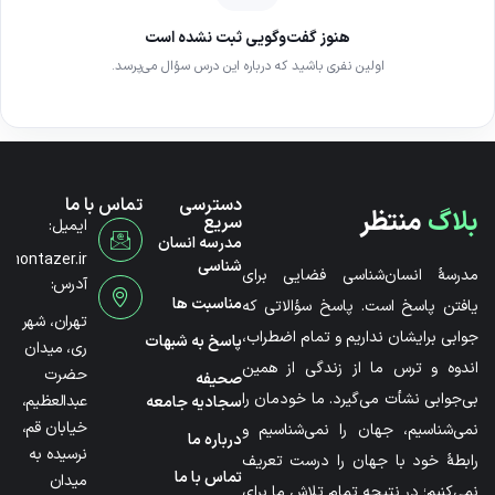
هنوز گفت‌وگویی ثبت نشده است
اولین نفری باشید که درباره این درس سؤال می‌پرسد.
دسترسی
تماس با ما
بلاگ
منتظر
سریع
ایمیل:
مدرسه انسان
@montazer.ir
شناسی
مدرسۀ انسان‌شناسی فضایی برای
آدرس:
مناسبت ها
یافتن پاسخ است. پاسخ سؤالاتی که
تهران، شهر
جوابی برایشان نداریم و تمام اضطراب،
پاسخ به شبهات
ری، میدان
اندوه و ترس ما از زندگی از همین
حضرت
صحیفه
بی‌جوابی نشأت می‌گیرد. ما خودمان را
عبدالعظیم،
سجادیه جامعه
خیابان قم،
نمی‌شناسیم، جهان را نمی‌شناسیم و
درباره ما
نرسیده به
رابطۀ خود با جهان را درست تعریف
تماس با ما
میدان
نمی‌کنیم؛ در نتیجه تمام تلاش ما برای