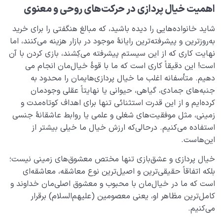
اهمیت خیال پردازی در حرکت‌های روحی و معنوی
تشخیص آن چیست؟
شاید خانواده‌هایی را دیده باشید، که مبالغ هنگفتی را برای خرید
مبنای عشق و نفرت و حب و بغض‌ ما نسبت به دیگران چه
به‌روزترین و پیشرفته‌ترین رایانۀ موجود در بازار هزینه می‌کنند، اما
باید باشد؟
نهایت کاری که از این سیستم پیشرفته می‌کِشند، بازی کردن با آن
ساختار نفس ما چه رابطه‌ای با اسماء و صفات خدا دارد؟
است! این دقیقاً کاری است که ما با قوۀ خیال‌مان انجام می
دهیم. متأسفانه اغلب ما خیال پردازی‌هایمان را محدود به
بیماری روح و نفس چیست؟ چرا و چگونه قلب ما بیمار می
جنبه‌های جمادی، گیاهی، حیوانی یا نهایتاً عقلی وجودمان
شود؟
کرده‌ایم و از این قدرت استثنائی تنها برای اهداف کوتاه‌مدت و
زمینی، مثل موفقیت‌های شغلی و علمی یا روابط عاشقانۀ جنسی
چگونه با خیال پردازی می‌توان به قلب سلیم و خوشبختی
جاودانه رسید؟
استفاده می‌کنیم. درحالی‌که ارزش خیال ما خیلی بیشتر از
این‌هاست.
چرا قلب سریع ترین ابزار برای حرکت به سمت آخرت است؟
خیال پردازی و عشق‌بازی تنها مختص معشوق‌های زمینی نیست؛
تعادل چیست؟ اهمیت تعادل و ضرورت برقراری تعادل
بلکه اتفاقاً حقیقی‌ترین و اصیل‌ترین نوع معاشقه، معاشقه‌ای
انسانی در زندگی
است که ما در خیال‌مان با محبوب و معشوق اصلی‌مان خداوند و
کامل‌ترین مظاهر او، یعنی معصومین (علیهم‌السلام) برقرار
افراط و تفریط در تغذیه قوای نفس چگونه ما را زمین‌گیر
می‌کنیم.
می‌کند؟