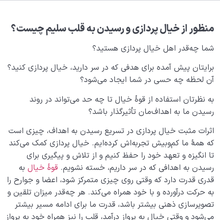
هدف خلقت و جایگاه انسان
0/7
نقش الگو در حیات انسان
0/18
منظور از خیال پردازی و رسیدن به قلب سلیم چیست؟
شما چه‌‌قدر اهل خیال پردازی هستید؟
نسبت دنیا به آخرت
0/24
برایتان پیش آمده برای هدفی که در سر دارید، خیال پردازی کنید؟
سنّت‌های الهی
0/20
آن لحظه چه حسی در شما ایجاد می‌شود؟
مرگ یا تولد؟
0/13
به نظرتان استفاده از قوۀ خیال‌ تا چه حد می‌تواند در روند
رسیدن ما به اهداف‌مان تأثیرگذار باشد؟
دنیا؛ باشگاه انسان‌سازی
0/8
اثرات مثبت خیال پردازی در تسریع رسیدن به اهداف، چیزی است
چگونه انسان شویم؟
0/18
که همۀ ما کم‌وبیش تجربه‌اش کرده‌ایم. خیال پردازی کمک می‌کند
تا انگیزه و تعهد خود را حفظ کنیم و از تلاش و پیگیری برای
حیات قلب و رسیدن به تپش قلب، اولین گام در مسیر انسان
رسیدن به اهدافی که در سر داریم، خسته نشویم.
قوۀ خیال
به
شدن
قدری قدرت دارد که وقتی روی چیزی متمرکز شود، اعضا و جوارح‌ را
به حرکت درآورده و با خود همراه می‌کند. هر چه‌قدر میزان تلقین و
اولویت های زندگی خود را از روی چه شاخصی تعیین کنیم؟
تصویرسازی ذهنی بیشتر باشد، قدرت ما برای ادامه مسیر بیشتر
می‌شود و وقتی خیال به پرواز درآمد، قلب را نیز همراه خود به پرواز
من و انواع عشق؛ فطرت کدام معشوق را در اولویت قرار می