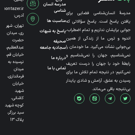
مدرسه انسان
@montazer.ir
شناسی
مدرسۀ انسان‌شناسی فضایی برای
آدرس:
مناسبت ها
یافتن پاسخ است. پاسخ سؤالاتی که
تهران، شهر
جوابی برایشان نداریم و تمام اضطراب،
پاسخ به شبهات
ری، میدان
اندوه و ترس ما از زندگی از همین
حضرت
صحیفه
بی‌جوابی نشأت می‌گیرد. ما خودمان را
عبدالعظیم،
سجادیه جامعه
خیابان قم،
نمی‌شناسیم، جهان را نمی‌شناسیم و
درباره ما
نرسیده به
رابطۀ خود با جهان را درست تعریف
تماس با ما
میدان
نمی‌کنیم؛ در نتیجه تمام تلاش ما برای
فرمانداری،
رسیدن به عشق، آرامش و شادی پایدار
خیابان
بی‌نتیجه باقی می‌ماند.
شهید
کاشانی،
کوچه شهید
سید برزگر،
پلاک 13