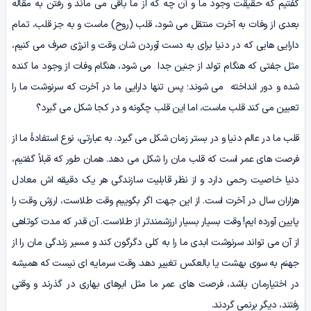
گفتیم که حقیقت وجود ما و آن چه که از ما باقی می ماند و رفتن به مقاله
بعدی از وفات به آخرت منتقل می شود، قلب (روح) ماست و به جز قلب، تمام
دارایی هایی که در دنیا برای به دست آوردن شان وقت و انرژی صرف می کنیم،
مثل جفتی که هنگام تولد از جنین جدا می شود، هنگام وفات از وجود ما کنده
شده و دور انداخته می شوند؛ پس تنها دارایی ما در آخرت که سرنوشت ما را
تعیین می کند قلب ماست، اما این قلب چگونه و در کجا شکل می گیرد؟
قلب ما در عالم دنیا و در بستر زمان شکل می گیرد. به عبارتی، نوع استفادۀ ما از
فرصت های عمر است که قلب مان را شکل می دهد. همان طور که قبلاً گفتیم،
دنیا خاصیت رحمی دارد و از نظر قابلیت سازندگی هر یک دقیقه اش معادل
هزاران سال در آخرت است. از این جهت اگر بگوییم وقت طلاست، ارزش وقت را
پایین آورده ایم! وقت بسیار بسیار ارزشمندتر از طلاست. آن قدر که مدت کوتاهی
از آن می تواند سرنوشت ابدی ما را به کلی دگرگون کند و مسیر زندگی مان را از
جهنم به سوی بهشت یا بالعکس تغییر دهد. وقت سرمایه ای نیست که همیشه
در اختیارمان باشد، فرصت های عمر ما مثل ابرهای بهاری در گذرند و وقتی
رفتند، دیگر برنمی گردند.