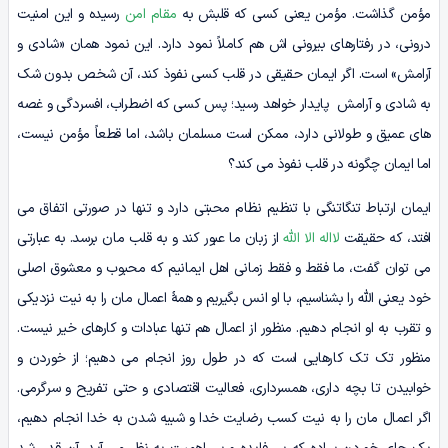
مؤمن گذاشت. مؤمن یعنی کسی که قلبش به
مقام امن
رسیده و این امنیت
درونی، در رفتارهای بیرونی اش هم کاملاً نمود دارد. این نمود همان «شادی و
آرامش» است. اگر ایمان حقیقی در قلب کسی نفوذ کند، آن شخص بدون شک
به شادی و آرامش پایدار خواهد رسید؛ پس کسی که اضطراب، افسردگی و غصه
های عمیق و طولانی دارد، ممکن است مسلمان باشد، اما قطعاً مؤمن نیست،
اما ایمان چگونه در قلب نفوذ می کند؟
ایمان ارتباط تنگاتنگی با تنظیم نظام محبتی دارد و تنها در صورتی اتفاق می
افتد، که حقیقت
لااله الا الله
از زبان ما عبور کند و به قلب مان برسد. به عبارتی
می توان گفت، ما فقط و فقط زمانی اهل ایمانیم که محبوب و معشوق اصلی
خود یعنی الله را بشناسیم، با او انس بگیریم و همۀ اعمال مان را به نیت نزدیکی
و تقرب به او انجام دهیم. منظور از اعمال هم تنها عبادات و کارهای خیر نیست.
منظور تک تک کارهایی است که در طول روز انجام می دهیم؛ از خوردن و
خوابیدن تا بچه داری، همسرداری، فعالیت اقتصادی و حتی تفریح و سرگرمی.
اگر اعمال مان را به نیت کسب رضایت خدا و شبیه شدن به خدا انجام دهیم،