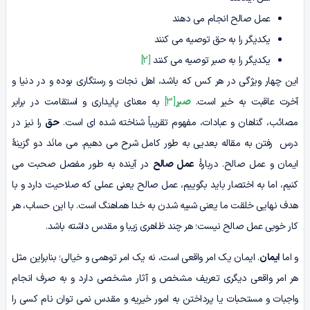
عمل صالح انجام می دهند
یکدیگر را به حق توصیه می کنند
یکدیگر را به صبر توصیه می کنند
[2]
این چهار ویژگی در هر کس که باشد، اهل نجات و رستگاری بوده و در دنیا و
آخرت عاقبت به خیر است.
صبر
[3]
به معنای پایداری و استقامت در برابر
مصائب، گناهان و عبادات، مفهوم تقریباً شناخته شده ای است.
حق
را نیز در
درس رفتن به مقاله بعدیی به طور کامل شرح می دهیم. می مانَد دو گزینۀ
ایمان و عمل صالح. دربارۀ
عمل صالح
در آینده به طور مفصل صحبت می
کنیم، اما به اختصار باید بگوییم، عمل صالح یعنی عملی که صلاحیت دارد و با
هدف نهایی خلقت ما یعنی شبیه شدن به خدا هماهنگ است. با این حساب، هر
کار خوبی عمل صالح نیست؛ هر چند ظاهری زیبا و مقدس داشته باشد.
و اما
ایمان
. ایمان یک امر واقعی است، نه یک امر توهمی و خیالی؛ بنابراین مثل
هر امر واقعی دیگری تعریف مشخص و آثار مشخصی دارد و به صرف انجام
واجبات و مستحبات یا پرداختن به امور خیریه و مقدس نمی توان نام کسی را