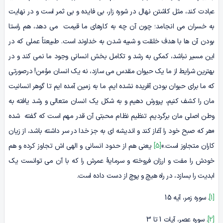
عبادت کند، مثل کاشتن نهال در شوره زار، بی فایده و بی ثمر است و در نهایت
به خسران می انجامد؛ چون آن چه به کارهای ما قیمت می دهد، هم راستا
بودن آن ها با هدف خلقت و شبیه شدن به خداوند است. طبیعتاً عملی که در
این مسیر نباشد، کمکی به رشد و تکامل بخش انسانی وجود ما نمی کند و در
بهترین شرایط از ما یک حیوان مقدس می سازد، نه یک انسان مؤمن! درصورتی
که ما برای حیوان بودن آفریده نشده ایم. ما به زمین آمده ایم تا گوهر انسانیت
مان را کشف کنیم، پرورش دهیم و به شکل یک انسان متعالی و رشد یافته به
وطن اصلی مان برگردیم. تنظیم نظام محبتی آن قدر مهم است که گفته شده
«هر که صبح خود را آغاز کند و اندیشه ای به جز خدا در سر داشته باشد، از زیان
کاران متجاوز است.»
[5]
یعنی هم از حدود انسانی و الهی اش تجاوز کرده و هم
خودش را مفت و ارزان فروخته و سرمایۀ عمرش را که با آن می توانست یک
ابدیت را بسازد، در راه هیچ و پوچ از دست داده است.
[1]
. سوره زمر، آیه 15
[2]
. سوره عصر، آیات 1 تا 3