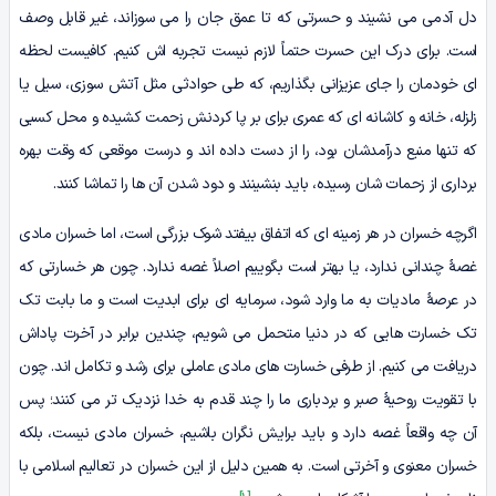
دل آدمی می نشیند و حسرتی که تا عمق جان را می سوزاند، غیر قابل وصف
است. برای درک این حسرت حتماً لازم نیست تجربه اش کنیم. کافیست لحظه
ای خودمان را جای عزیزانی بگذاریم، که طی حوادثی مثل آتش سوزی، سیل یا
زلزله، خانه و کاشانه ای که عمری برای بر پا کردنش زحمت کشیده و محل کسبی
که تنها منبع درآمدشان بود، را از دست داده اند و درست موقعی که وقت بهره
برداری از زحمات شان رسیده، باید بنشینند و دود شدن آن ها را تماشا کنند.
اگرچه خسران در هر زمینه ای که اتفاق بیفتد شوک بزرگی است، اما خسران مادی
غصۀ چندانی ندارد، یا بهتر است بگوییم اصلاً غصه ندارد. چون هر خسارتی که
در عرصۀ مادیات به ما وارد شود، سرمایه ای برای ابدیت است و ما بابت تک
تک خسارت هایی که در دنیا متحمل می شویم، چندین برابر در آخرت پاداش
دریافت می کنیم. از طرفی خسارت های مادی عاملی برای رشد و تکامل اند. چون
با تقویت روحیۀ صبر و بردباری ما را چند قدم به خدا نزدیک تر می کنند؛ پس
آن چه واقعاً غصه دارد و باید برایش نگران باشیم، خسران مادی نیست، بلکه
خسران معنوی و آخرتی است. به همین دلیل از این خسران در تعالیم اسلامی با