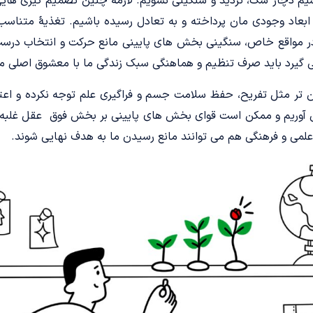
یم دچار شک، تردید و سنگینی نشویم. لازمۀ چنین تصمیم گیری هایی
ابعاد وجودی مان پرداخته و به تعادل رسیده باشیم. تغذیۀ متناسب
ر مواقع خاص، سنگینی بخش های پایینی مانع حرکت و انتخاب درست 
می گیرد باید صرف تنظیم و هماهنگی سبک زندگی ما با معشوق اصلی م
 تر مثل تفریح، حفظ سلامت جسم و فراگیری علم توجه نکرده و اعتدا
وریم و ممکن است قوای بخش های پایینی بر بخش فوق عقل غلبه کر
می و فرهنگی هم می توانند مانع رسیدن ما به هدف نهایی شوند.