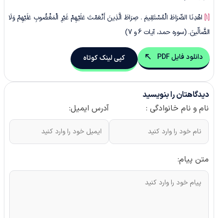
[1]
اهْدِنَا الصِّرَاطَ الْمُسْتَقِیمَ . صِرَاطَ الَّذِینَ أَنْعَمْتَ عَلَیْهِمْ غَیْرِ الْمَغْضُوبِ عَلَیْهِمْ وَلَا
الضَّالِّینَ. (سوره حمد، آیات 6 و 7)
دانلود فایل PDF
کپی لینک کوتاه
دیدگاهتان را بنویسید
نام و نام خانوادگی :
آدرس ایمیل:
متن پیام: