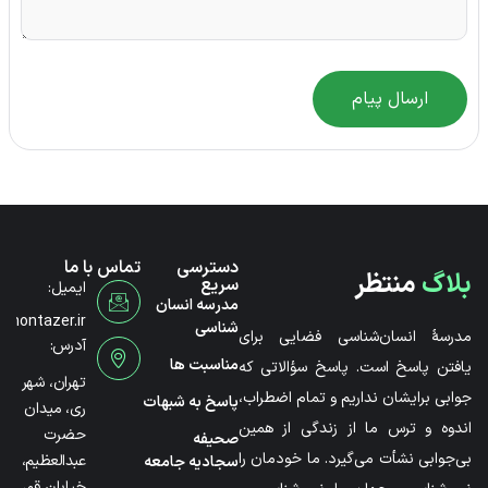
ارسال پیام
دسترسی
تماس با ما
بلاگ
منتظر
سریع
ایمیل:
مدرسه انسان
@montazer.ir
شناسی
مدرسۀ انسان‌شناسی فضایی برای
آدرس:
مناسبت ها
یافتن پاسخ است. پاسخ سؤالاتی که
تهران، شهر
جوابی برایشان نداریم و تمام اضطراب،
پاسخ به شبهات
ری، میدان
اندوه و ترس ما از زندگی از همین
حضرت
صحیفه
بی‌جوابی نشأت می‌گیرد. ما خودمان را
عبدالعظیم،
سجادیه جامعه
خیابان قم،