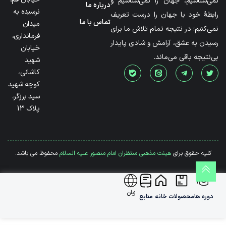
نمی‌شناسیم، جهان را نمی‌شناسیم و
درباره ما
نرسیده به
رابطۀ خود با جهان را درست تعریف
تماس با ما
میدان
نمی‌کنیم؛ در نتیجه تمام تلاش ما برای
فرمانداری،
رسیدن به عشق، آرامش و شادی پایدار
خیابان
بی‌نتیجه باقی می‌ماند.
شهید
کاشانی،
کوچه شهید
سید برزگر،
پلاک 13
کلیه حقوق برای
هیئت مذهبی منتظران امام منصور علیه السلام
محفوظ می باشد.
زبان
دوره ها
محصولات
خانه
منابع