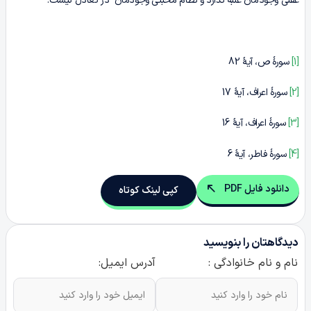
عقلی وجودمان غلبه ندارد و نظام محبتی وجودمان در تعادل نیست.
[1]
سورۀ ص، آیۀ 82
[2]
سورۀ اعراف، آیۀ 17
[3]
سورۀ اعراف، آیۀ 16
[4]
سورۀ فاطر، آیۀ 6
دانلود فایل PDF
کپی لینک کوتاه
دیدگاهتان را بنویسید
نام و نام خانوادگی :
آدرس ایمیل: