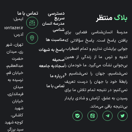
دسترسی
تماس با ما
بلاگ
منتظر
سریع
ایمیل:
مدرسه انسان
@montazer.ir
شناسی
مدرسۀ انسان‌شناسی فضایی برای
آدرس:
مناسبت ها
یافتن پاسخ است. پاسخ سؤالاتی که
تهران، شهر
جوابی برایشان نداریم و تمام اضطراب،
پاسخ به شبهات
ری، میدان
اندوه و ترس ما از زندگی از همین
حضرت
صحیفه
بی‌جوابی نشأت می‌گیرد. ما خودمان را
عبدالعظیم،
سجادیه جامعه
خیابان قم،
نمی‌شناسیم، جهان را نمی‌شناسیم و
درباره ما
نرسیده به
رابطۀ خود با جهان را درست تعریف
تماس با ما
میدان
نمی‌کنیم؛ در نتیجه تمام تلاش ما برای
فرمانداری،
رسیدن به عشق، آرامش و شادی پایدار
خیابان
بی‌نتیجه باقی می‌ماند.
شهید
کاشانی،
کوچه شهید
سید برزگر،