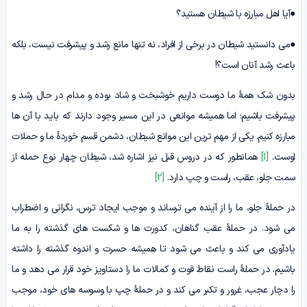
●آیا اهل مبارزه با شیطان هستید؟
●می دانستید شیطان در برخی از افراد، نه تنها مانع رشد و پیشرفت نیست، بلکه
باعث رشد آنان است؟!
بدون شک همۀ ما دوست داریم خوشبخت و شاد بوده و مدام در حال رشد و
پیشرفت باشیم؛ اما همیشه موانعی در این مسیر وجود دارند که باید با آن ها
مبارزه کنیم. یکی از مهم ترین این موانع شیطان، دشمن قسم خوردۀ ما و حملات
اوست.
[1]
همان­طور که در دروس قبل نیز اشاره شد، شیطان چهار نوع حمله از
سمت جلو، عقب، راست و چپ دارد.
[2]
در حملۀ جلو، ما را از آینده می ترساند و موجب ایجاد ترس، نگرانی و اضطراب
می شود. در حملۀ عقب گناهان، کدورت ها و شکست های گذشته را به ما
یادآوری می کند و باعث می شود تا همیشه حسرت و اندوه گذشته را داشته
باشیم. در حملۀ راست نقاط قوت و کمالات ما را دستاویز خود قرار می دهد و ما
را دچار عجب، غرور و تکبر می کند و در حملۀ چپ با وسوسه های خود، موجب