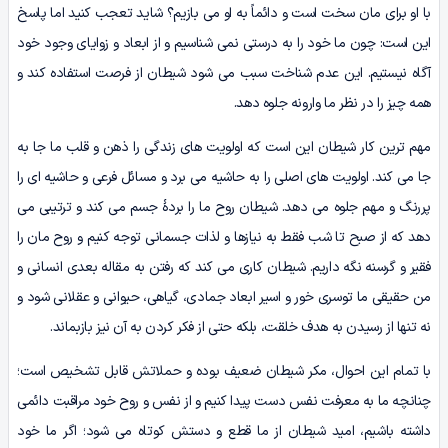
با او برای مان سخت است و دائماً به او می بازیم؟ شاید تعجب کنید اما پاسخ
این است: چون ما خود را به درستی نمی شناسیم و از ابعاد و زوایای وجود خود
آگاه نیستیم. این عدم شناخت سبب می شود شیطان از فرصت استفاده کند و
همه چیز را در نظر ما وارونه جلوه دهد.
مهم ترین کار شیطان این است که اولویت های زندگی را ذهن و قلب ما جا به
جا می کند. اولویت های اصلی را به حاشیه می برد و مسائل فرعی و حاشیه ای را
پررنگ و مهم جلوه می دهد. شیطان روح ما را بردۀ جسم می کند و ترتیبی می
دهد که از صبح تا شب فقط به نیازها و لذات جسمانی توجه کنیم و روح مان را
فقیر و گرسنه نگه داریم. شیطان کاری می کند که رفتن به مقاله بعدی انسانی و
من حقیقی ما توسری خور و اسیر ابعاد جمادی، گیاهی، حیوانی و عقلانی شود و
نه تنها از رسیدن به هدف خلقت، بلکه حتی از فکر کردن به آن نیز بازبماند.
با تمام این احوال، مکر شیطان ضعیف بوده و حملاتش قابل تشخیص است؛
چنانچه ما به معرفت نفس دست پیدا کنیم و از نفس و روح خود مراقبت دائمی
داشته باشیم، امید شیطان از ما قطع و دستش کوتاه می شود؛ اگر ما خود