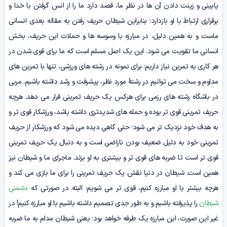
پایینی و زینت دادن آن ها در نظر ما، قصد دارد ما را از انس گرفتن با خدا و
برقراری ارتباط با او بازدارد؛ بنابراین شیطان حریف رفتن به مقاله بعدی انسانی
ماست و به همین دلیل، در مبارزه با وسوسه ها و حملات این حریف، بخش
انسانی ما تقویت می شود. این یک اصل مسلم است که ما برای قوی شدن در
هر کاری به تمرین نیاز داریم؛ برای نمونه در رشته های ورزشی، تنها با تمرین های
مداوم و سخت می توانیم در رشتۀ مورد نظر، پیشرفت و رشد داشته باشیم. مربی
در باشگاه رشته های رزمی برای هرکس یک حریف تمرینی قرار می دهد. هرچه
حریف تمرینی قوی تر بوده و حمله های شدیدتری داشته باشد، ورزشکار قوی تر و
به هدف خود نزدیک تر می شود؛ حتی گاهی دیده می شود که ورزشکار از حریف
تمرینی خود به دلیل ضعیف بودن ناراضی است و به دنبال یک حریف تمرینی
قوی تر است تا ضربه های قوی تر و بیشتری به او بزند. ماجرای ما و شیطان نیز
همین است. شیطان در دنیا نقش یک حریف تمرینی را برای ما بازی می کند و
هرچه بیشتر با او مبارزه کنیم، قوی تر می شویم؛ البته در صورتی که
دشمنی
شیطان
را پذیرفته باشیم و به طور جدی تصمیم داشته باشیم با او مبارزه کنیم! در
غیر این صورت، این مبارزه یک طرفه خواهد بود؛ یعنی شیطان مدام به ما ضربه