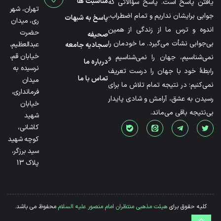
مناسبت ها
یافتن پاسخ است. پاسخ سؤالاتی که
تهران، شهر
جوابی برایشان نداریم و تمام اضطراب،
پاسخ به شبهات
ری، میدان
اندوه و ترس ما از زندگی از همین
حضرت
صحیفه
بی‌جوابی نشأت می‌گیرد. ما خودمان را
عبدالعظیم،
سجادیه جامعه
خیابان قم،
نمی‌شناسیم، جهان را نمی‌شناسیم و
درباره ما
نرسیده به
رابطۀ خود با جهان را درست تعریف
تماس با ما
میدان
نمی‌کنیم؛ در نتیجه تمام تلاش ما برای
فرمانداری،
رسیدن به عشق، آرامش و شادی پایدار
خیابان
بی‌نتیجه باقی می‌ماند.
شهید
کاشانی،
کوچه شهید
سید برزگر،
پلاک 13
کلیه حقوق برای
هیئت مذهبی منتظران امام منصور علیه السلام
محفوظ می باشد.