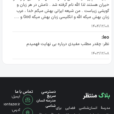
حیران هستند لذا الله نام گرفته شد . نامش در هر زبان و
گویشی زیباست . من شیعه ایرانی بهش میگم خدا ، عرب
زبان بهش میگه الله و انگلیسی زبان بهش میگه God و ....
۱۴۰۴/۱۲/۰۸
leo:
نظر: چقدر مطلب مفیدی درباره بی نهایت فهمیدم
۱۴۰۳/۱۲/۰۸
دسترسی
تماس با ما
بلاگ
منتظر
سریع
ایمیل:
مدرسه انسان
@montazer.ir
شناسی
مدرسۀ انسان‌شناسی فضایی برای
آدرس: