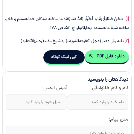
[1]
«نَحْنُ‏ صَنَائِعُ‏ رَبِّنَا وَ الْخَلْقُ بَعْدُ صَنَائِعُنَا؛ ما ساخته شدگان خدا هستیم و خلق،
ساخته شدۀ ما هستند»؛ بحارالانوار، ج 53، ص 178.
[2]
نامه ولی عصر (عجل‌الله‌فرجه‌الشریف) به شیخ مفید(رحمهالله‌علیه)
دانلود فایل PDF
کپی لینک کوتاه
دیدگاهتان را بنویسید
نام و نام خانوادگی :
آدرس ایمیل:
متن پیام: