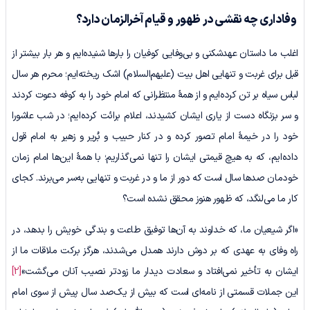
وفاداری چه نقشی در ظهور و قیام آخرالزمان دارد؟
اغلب ما داستان عهدشکنی و بی‌وفایی کوفیان را بارها شنیده‌ایم و هر بار بیشتر از
قبل برای غربت و تنهایی اهل بیت (علیهم‌السلام) اشک ریخته‌ایم؛ محرم هر سال
لباس سیاه بر تن کرده‌ایم و از همۀ منتظرانی که امام خود را به کوفه دعوت کردند
و سر بزنگاه دست از یاری ایشان کشیدند، اعلام برائت کرده‌ایم؛ در شب عاشورا
خود را در خیمۀ امام تصور کرده و در کنار حبیب و بُریر و زهیر به امام قول
داده‌ایم، که به هیچ قیمتی ایشان را تنها نمی‌گذاریم؛ با همۀ این‌ها امام زمان
خودمان صدها سال است که دور از ما و در غربت و تنهایی به‌سر می‌برند. کجای
کار ما می‌لنگد، که ظهور هنوز محقق نشده است؟
«اگر شیعیان ما، که خداوند به آن‌ها توفیق طاعت و بندگی خویش را بدهد، در
راه وفای به عهدی که بر دوش دارند همدل می‌شدند، هرگز برکت ملاقات ما از
ایشان به تأخیر نمی‌افتاد و سعادت دیدار ما زودتر نصیب آنان می‌گشت»
[2]
این جملات قسمتی از نامه‌ای است که بیش از یک‌صد سال پیش از سوی امام