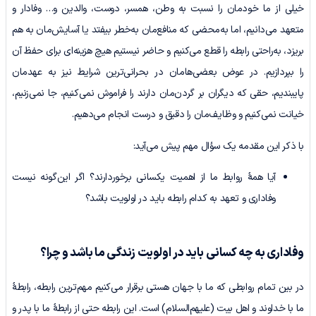
خیلی از ما خودمان را نسبت به وطن، همسر، دوست، والدین و… وفادار و
متعهد می‌دانیم، اما به‌محضی‌ که منافع‌مان به‌خطر بیفتد یا آسایش‌مان به هم
بریزد، به‌راحتی رابطه را قطع می‌کنیم و حاضر نیستیم هیچ هزینه‌ای برای حفظ آن
را بپردازیم. در عوض بعضی‌هامان در بحرانی‌ترین شرایط نیز به عهدمان
پایبندیم، حقی که دیگران بر گردن‌مان دارند را فراموش نمی‌کنیم، جا نمی‌زنیم،
خیانت نمی‌کنیم و وظایف‌مان را دقیق و درست انجام می‌دهیم.
با ذکر این مقدمه یک سؤال مهم پیش می‌آید:
آیا همۀ روابط ما از اهمیت یکسانی برخوردارند؟ اگر این‌گونه نیست
وفاداری و تعهد به کدام رابطه باید در اولویت باشد؟
وفاداری به چه کسانی باید در اولویت
زندگی ما باشد و چرا؟
در بین تمام روابطی که ما با جهان هستی برقرار می‌کنیم مهم‌ترین رابطه، رابطۀ
ما با خداوند و اهل بیت (علیهم‌السلام) است. این رابطه حتی از رابطۀ ما با پدر و