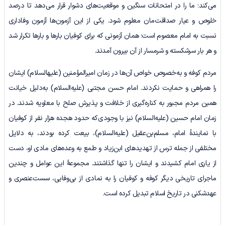
می‌کند؛ ما را در امتحانات سنگین و موقعیت‌های دشوار قرار می‌دهد تا درصد
خلوص و عیار صداقت‌مان معلوم شود. یکی از این آزمون‌ها آزمون وفاداری
نسبت به امام معصوم است؛ همان آزمونی که برای کوفیان بارها و بارها تکرار شد
و هر بار سرشکسته و شرمسار از آن بیرون آمدند.
مردم کوفه و به‌خصوص خواص آن‌ها در زمان امیرالمؤمنین (علیه‎السلام) ایشان
را همراهی و حمایت نکردند. امام حسن مجتبی (علیه‌السلام) به‌دلیل خیانت
همین مردم مجبور به کناره‌گیری از خلافت و پذیرش صلح با معاویه شدند. در
زمان امام حسین (علیه‌السلام) نیز با وجودی‌که حدود هجده هزار نفر از کوفیان
با نمایندۀ امام، مسلم‌بن‌عقیل (علیه‌السلام)، بیعت کرده بودند، به دلایل
مختلفی از جمله ترس از تهدید‌های ابن‌زیاد و طمع به وعده‌های مادی او، دست
از یاری امام کشیدند و ایشان را تنها گذاشتند. مجموعۀ این عوامل و چندین
ماجرای تاریخی دیگر کوفه و کوفیان را به نمادی از بی‌وفایی، سست‌عنصری و
عهدشکنی در تاریخ اسلام تبدیل کرده است.