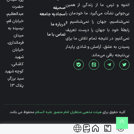
اندوه و ترس ما از زندگی از همین
حضرت
صحیفه
بی‌جوابی نشأت می‌گیرد. ما خودمان را
عبدالعظیم،
سجادیه جامعه
خیابان قم،
نمی‌شناسیم، جهان را نمی‌شناسیم و
درباره ما
نرسیده به
رابطۀ خود با جهان را درست تعریف
تماس با ما
میدان
نمی‌کنیم؛ در نتیجه تمام تلاش ما برای
فرمانداری،
رسیدن به عشق، آرامش و شادی پایدار
خیابان
بی‌نتیجه باقی می‌ماند.
شهید
کاشانی،
کوچه شهید
سید برزگر،
پلاک 13
کلیه حقوق برای
هیئت مذهبی منتظران امام منصور علیه السلام
محفوظ می باشد.