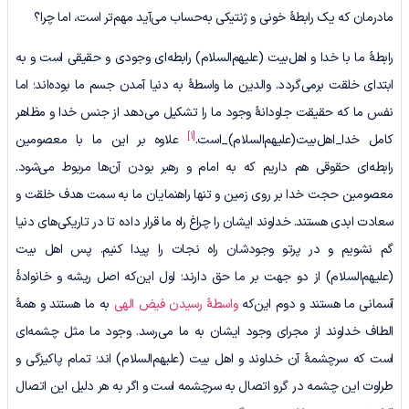
مادرمان که یک رابطۀ خونی و ژنتیکی به‌حساب می‌آید مهم‌تر است، اما چرا؟
رابطۀ ما با خدا و اهل‌بیت (علیهم‌السلام) رابطه‌ای وجودی و حقیقی است و به
ابتدای خلقت برمی‌گردد. والدین ما واسطۀ به دنیا آمدن جسم ما بوده‌اند؛ اما
نفس ما که حقیقت جاودانۀ وجود ما را تشکیل می‌دهد از جنس خدا و مظاهر
[1]
کامل خدا_اهل‌بیت(علیهم‌السلام)_است.
علاوه بر این ما با معصومین
رابطه‌ای حقوقی هم داریم که به امام و رهبر بودن آن‌ها مربوط می‌شود.
معصومین حجت خدا بر روی زمین و تنها راهنمایان ما به سمت هدف خلقت و
سعادت ابدی هستند. خداوند ایشان را چراغ راه ما قرار داده تا در تاریکی‌های دنیا
گم نشویم و در پرتو وجودشان راه نجات را پیدا کنیم. پس اهل بیت
(علیهم‌السلام) از دو جهت بر ما حق دارند؛ اول این‌که اصل ریشه و خانوادۀ
آسمانی ما هستند و دوم این‌که
واسطۀ رسیدن فیض الهی
به ما هستند و همۀ
الطاف خداوند از مجرای وجود ایشان به ما می‌رسد. وجود ما مثل چشمه‌ای
است که سرچشمۀ آن خداوند و اهل بیت (علیهم‌السلام) اند؛ تمام پاکیزگی و
طراوت این چشمه در گرو اتصال به سرچشمه است و اگر به هر دلیل این اتصال