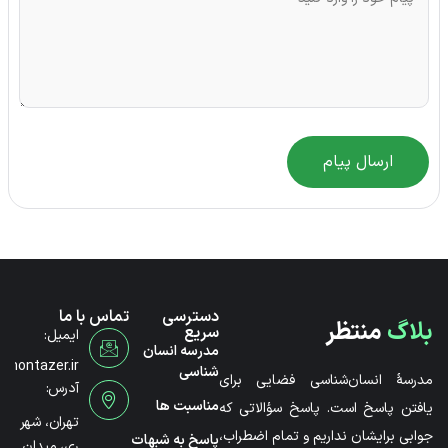
ارسال پیام
دسترسی
تماس با ما
بلاگ
منتظر
سریع
ایمیل:
مدرسه انسان
@montazer.ir
شناسی
مدرسۀ انسان‌شناسی فضایی برای
آدرس:
مناسبت ها
یافتن پاسخ است. پاسخ سؤالاتی که
تهران، شهر
جوابی برایشان نداریم و تمام اضطراب،
پاسخ به شبهات
ری، میدان