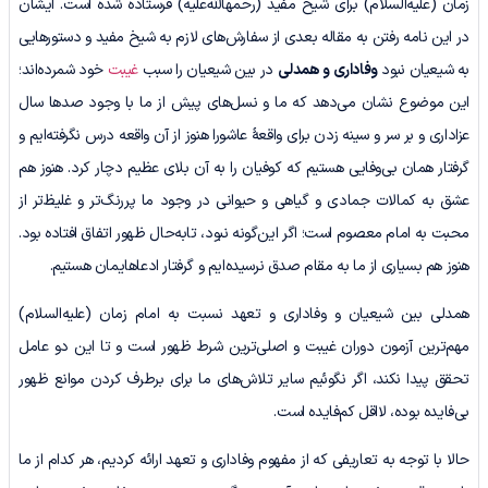
زمان (علیه‌السلام) برای شیخ مفید (رحمهالله‌علیه) فرستاده شده است. ایشان
در این نامه رفتن به مقاله بعدی از سفارش‌های لازم به شیخ مفید و دستورهایی
به شیعیان نبود
وفاداری و همدلی
در بین شیعیان را سبب
غیبت
خود شمرده‌اند؛
این موضوع نشان می‌دهد که ما و نسل‌های پیش از ما با وجود صدها سال
عزاداری و بر سر و سینه زدن برای واقعۀ عاشورا هنوز از آن واقعه درس نگرفته‌ایم و
گرفتار همان بی‌وفایی هستیم که کوفیان را به آن بلای عظیم دچار کرد. هنوز هم
عشق به کمالات جمادی و گیاهی و حیوانی در وجود ما پررنگ‌تر و غلیظ‌تر از
محبت به امام معصوم است؛ اگر این‌گونه نبود، تابه‌حال ظهور اتفاق افتاده بود.
هنوز هم بسیاری از ما به مقام صدق نرسیده‌ایم و گرفتار ادعاهایمان هستیم.
همدلی بین شیعیان و وفاداری و تعهد نسبت به امام زمان (علیه‌السلام)
مهم‌ترین آزمون دوران غیبت و اصلی‌ترین شرط ظهور است و تا این دو عامل
تحقق پیدا نکند، اگر نگوئیم سایر تلاش‌های ما برای برطرف کردن موانع ظهور
بی‌فایده بوده، لااقل کم‌فایده است.
حالا با توجه به تعاریفی که از مفهوم وفاداری و تعهد ارائه کردیم، هر کدام از ما