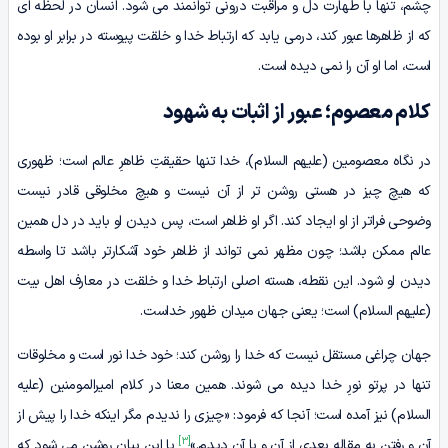
چشم، تنها با طهارت دل و مراقبت درونی توانمند می شود. انسان در لحظه ای
که از ظاهرها عبور کند، درمی یابد که ارتباط خدا و خلقت پیوسته در برابر او بوده
است، اما او آن را نمی دیده است.
کلام معصوم؛ عبور از اثبات به شهود
در نگاه معصومین (علیهم السلام)، خدا تنها حقیقتِ ظاهرِ عالم است؛ ظهوری
که هیچ چیز در هستی روشن تر از آن نیست و هیچ مخلوقی قادر نیست
وضوحی فراتر از او ایجاد کند. اگر او ظاهر است، پس دیدن او باید در دل همین
عالم ممکن باشد؛ چون مظهر نمی تواند از ظاهر خود آشکارتر باشد تا واسطه
دیدن او شود. این نقطه، هسته اصلی ارتباط خدا و خلقت در معارف اهل بیت
(علیهم السلام) است؛ یعنی جهان میدان ظهور خداست.
جهان چراغی مستقل نیست که خدا را روشن کند؛ خود خدا نور است و مخلوقات
تنها در پرتو نورِ خدا دیده می شوند. همین معنا در کلام امیرالمومنین (علیه
السلام) نیز آمده است؛ آنجا که فرمود: «چیزی را ندیدم مگر اینکه خدا را پیش از
[3]
آن و رفتن به مقاله بعدی از آن و با آن دیدم.»
با این بیان روشن می شود که