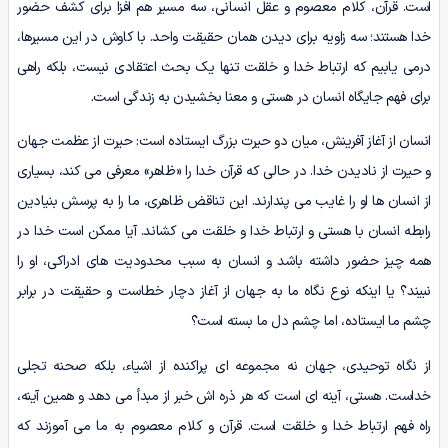
است. قرآن، کلام معصوم و عقل انسانی، سه مسیر هم افزا برای کشف حضور
خدا هستند؛ سه زاویه برای دیدن همان حقیقت واحد. با کاوش در این مسیرها،
درمی یابیم که ارتباط خدا و خلقت تنها یک بحث اعتقادی نیست، بلکه راهی
برای فهم جایگاه انسان در هستی و معنا بخشیدن به زندگی است.
انسان از آغاز آفرینش، میان دو حیرت بزرگ ایستاده است: حیرت از عظمت جهان
و حیرت از نادیدن خدا. در حالی که قرآن خدا را «ظاهر» معرفی می کند، بسیاری
از انسان ها او را غایب می پندارند. این تناقض ظاهری، ما را به پرسش بنیادین
رابطه انسان با هستی و ارتباط خدا و خلقت می کشاند. آیا ممکن است خدا در
همه چیز حضور داشته باشد و انسان به سبب محدودیت های ادراکی، او را
نبیند؟ یا اینکه نوع نگاه ما به جهان از آغاز دچار خطاست و حقیقت در برابر
چشم ما ایستاده، اما چشم دل ما بسته است؟
از نگاه توحیدی، جهان نه مجموعه ای پراکنده از اشیاء، بلکه صحنه تجلی
خداست. هستی، آینه ای است که هر ذره اش خبر از مبدأ می دهد و همین آینه،
راه فهم ارتباط خدا و خلقت است. قرآن و کلام معصوم به ما می آموزند که