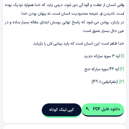
وقتی انسان از غفلت و آلودگی دور شود، درمی یابد که خدا همواره نزدیک بوده
است. نادیدن او، نتیجه محدودیت انسان است، نه پنهان بودن خدا.
در پایان، روشن می شود که پاسخ نهایی پرسش ابتدای مقاله بسیار ساده و در
عین حال بسیار عمیق است:
خدا ظاهر است؛ این انسان است که باید بینایی اش را بازیابد.
[1]
آیه 3 سوره مبارکه حدید
[2]
آیه 46 سوره مبارکه حج
[3]
. (علم‌الیقین:1، 49)
دانلود فایل PDF
کپی لینک کوتاه