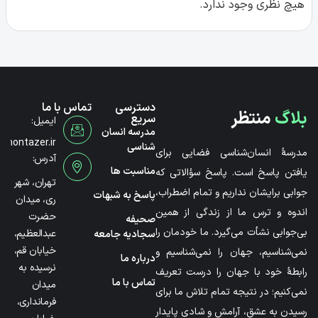
هیچ نظری وجود ندارد.
دسترسی
تماس با ما
بلاگ
منتظر
سریع
ایمیل:
مدرسه انسان
@montazer.ir
شناسی
مدرسۀ انسان‌شناسی فضایی برای
آدرس:
مناسبت ها
یافتن پاسخ است. پاسخ سؤالاتی که
تهران، شهر
جوابی برایشان نداریم و تمام اضطراب،
پاسخ به شبهات
ری، میدان
اندوه و ترس ما از زندگی از همین
حضرت
صحیفه
بی‌جوابی نشأت می‌گیرد. ما خودمان را
عبدالعظیم،
سجادیه جامعه
خیابان قم،
نمی‌شناسیم، جهان را نمی‌شناسیم و
درباره ما
نرسیده به
رابطۀ خود با جهان را درست تعریف
تماس با ما
میدان
نمی‌کنیم؛ در نتیجه تمام تلاش ما برای
فرمانداری،
رسیدن به عشق، آرامش و شادی پایدار