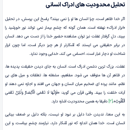
تحلیل محدودیت های ادراک انسانی
اگر خدا ظاهر است، چرا انسان ها او را نمی بینند؟ پاسخ این پرسش، در تحلیل
«ابزار ادراک» نهفته است. همان گونه که چشمِ بیمار نمی تواند نور خورشید را
ببیند، دلِ گرفتار غفلت نیز توان مشاهده حضور خدا را از دست می دهد. انسان
در برابر حقیقتی می ایستد که آشکارتر از هر چیز دیگر است، اما چون ابزار
شناخت او دچار غبار است، احساس می کند، خدایی وجود ندارد.
غفلت، بزرگ ترین دشمنِ ادراک است. انسان به جای دیدن حقیقت پدیده ها،
در ظاهر آن ها متوقف می شود. مفاهیم، مشغله ها، تعلقات و میل های بی
نظم، مانند پرده ای ضخیم میان انسان و جهان می افتند و اجازه نمی دهند او
آیات خلقت را ببیند. وقتی قرآن می گوید: «فَإِنَّهَا لَا تَعْمَى الْأَبْصَارُ وَلَٰکِنْ تَعْمَى
الْقُلُوبُ»،
[2]
دقیقا به همین محدودیت اشاره دارد.
به این معنا، ندیدن خدا دلیل بر نبود او نیست، بلکه دلیل بر ضعف بینایی
انسان است. خدا همان اندازه که نور آشکار دارد، نیازمند چشمِ بیناست. و این