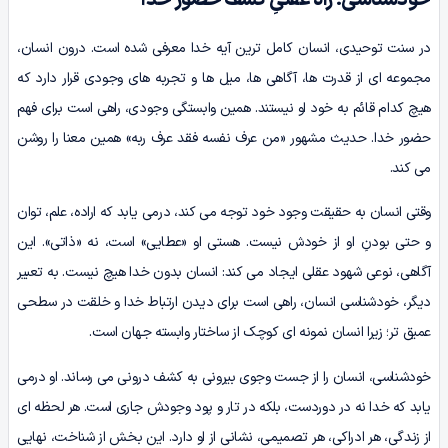
در سنت توحیدی، انسان کامل ترین آیه خدا معرفی شده است. درون انسان،
مجموعه ای از قدرت ها، آگاهی ها، میل ها و تجربه های وجودی قرار دارد که
هیچ کدام قائم به خود او نیستند. همین وابستگی وجودی، راهی است برای فهم
حضور خدا. حدیث مشهور «من عرف نفسه فقد عرف ربه» همین معنا را روشن
می کند.
وقتی انسان به حقیقت وجود خود توجه می کند، درمی یابد که اراده، علم، توان
و حتی بودنِ او از خودش نیست. هستی او «عطایی» است، نه «ذاتی». این
آگاهی، نوعی شهود عقلی ایجاد می کند: انسان بدون خدا هیچ نیست. به تعبیر
دیگر، خودشناسی انسان، راهی است برای دیدن ارتباط خدا و خلقت در سطحی
عمیق تر؛ زیرا انسان نمونه ای کوچک از ساختار وابسته جهان است.
خودشناسی، انسان را از جست وجوی بیرونی به کشف درونی می رساند. او درمی
یابد که خدا نه در دوردست، بلکه در تار و پود وجودش جاری است. هر لحظه ای
از زندگی، هر ادراکی، هر تصمیمی، نشانی از او دارد. این بخش از شناخت، نهایی