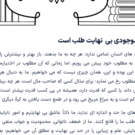
موجودی بی‌ نهایت طلب است
های انسان تمامی ندارد؛ هر چه به ما بدهند، باز بهتر و بیشترش ر
ه مطلوب خود پیش می رویم، اما زمانی که آن مطلوب در اختیارما
این بوده و این، همان چیزی نیست که می خواهیم. ما به دنبال هر
لوب رخ می نماید؛ برای مثال کسی که صاحب مال است، هر چه بیشتر
می داند یا کسی که قدرت دارد، همیشه در پی کسب قدرت بیشتر است؛ حت
کم است و به سراغ مریخ می رود و در طمع دست یافتن به کرۀ دیگری 
ای ما حد و اندازه ای ندارد، ما ذاتاً عاشق بی نهایتیم و امور ناپاید
لب ما را قانع کنند. ما از ضعف، ناتوانی، محدودیت و جواب منفی ش
یش، علم و زیبایی را در حد بی نهایت و مطلق آن می خواهیم؛ به 