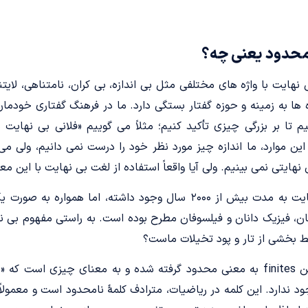
امحدود یعنی چه؟
 نهایت با واژه های مختلفی مثل بی اندازه، بی کران، نامتناهی، لایتن
اژه ها به زمینه و حوزه گفتار بستگی دارد. ما در فرهنگ گفتاری خودما
 تا بر بزرگی چیزی تأکید کنیم؛ مثلاً می گوییم «فلانی بی نهایت 
ین موارد، ما اندازه چیز مورد نظر خود را درست نمی دانیم، ولی می 
نهایتی نمی بینیم. ولی آیا واقعاً استفاده از لغت بی نهایت با این 
علی رغم اینکه مفهوم بی نهایت به مدت بیش از ۲۰۰۰ سال وجود داشته، ا
اضی دانان، فیزیک دانان و فیلسوفان مطرح بوده است. به راستی مفهوم ب
فقط بخشی از تار و پود تخیلات ماست؟
از واژۀ لاتین finites به معنی محدود گرفته شده و به معنای چیزی ا
ندارد. این کلمه در ریاضیات، مترادف کلمۀ نامحدود است و معمولاً ب