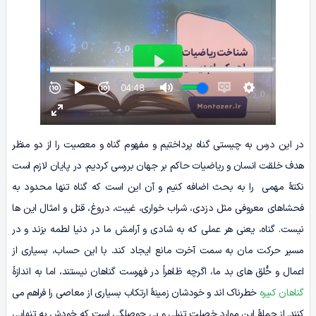
در این درس به چیستی گناه پرداختیم و مفهوم گناه و معصیت را از دو منظر
هدف خلقت انسان و ریاضیات حاکم بر جهان بررسی کردیم. در پایان لازم است
نکتۀ مهمی را به بحث اضافه کنیم و آن این است که گناه تنها محدود به
فحشاهای معروفی مثل دزدی، شراب خواری، غیبت، دروغ، قتل و امثال این ها
نیست. گناه، یعنی هر عملی که به شادی و آرامش ما در دنیا لطمه بزند و در
مسیر حرکت مان به سمت آخرت مانع ایجاد کند. با این حساب، بسیاری از
اعمال و خُلق های بد ما، اگرچه ظاهراً در فهرست گناهان نیستند، اما به اندازۀ
گناهان کبیره
خطرناک اند و خودشان زمینۀ ارتکاب بسیاری از معاصی را فراهم می
کنند. از جملۀ این موارد خصلت تنبلی و بی حوصلگی است که خودش به تنهایی