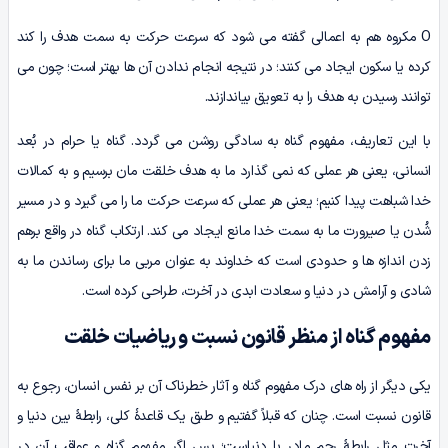
O مکروه هم به اعمالی گفته می شود که سرعت حرکت به سمت هدف را کند
کرده یا سکون ایجاد می کنند؛ در نتیجه انجام ندادن آن ها بهتر است؛ چون می
توانند رسیدن به هدف را به تعویق بیاندازند.
با این تعاریف، مفهوم گناه به سادگی روشن می گردد. گناه یا حرام در بُعد
انسانی، یعنی هر عملی که نمی گذارد ما به هدف خلقت مان برسیم و به کمالات
خدا شباهت پیدا کنیم؛ یعنی هر عملی که سرعت حرکت ما را می گیرد و در مسیر
شُدن یا صیرورت ما به سمت خدا مانع ایجاد می کند. ارتکاب گناه در واقع برهم
زدن اندازه ها و حدودی است که خداوند به عنوان مربی ما برای رساندن ما به
شادی و آرامش در دنیا و سعادت ابدی در آخرت، طراحی کرده است.
مفهوم گناه از منظر قانون نسبت و ریاضیات خلقت
یکی دیگر از راه های درک مفهوم گناه و آثار خطرناک آن بر نفس انسان، رجوع به
قانون نسبت است. چنان که قبلاً گفتیم و طبق یک قاعدۀ کلی، رابطۀ بین دنیا و
آخرت مثل رابطۀ رحم مادر با دنیاست؛ پس اگر مفهوم گناه و عواقب آن در