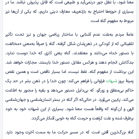
معنا شود، با عقل جور درنمی‌آید و طبیعی است که قابل پذیرش نباشد. ما در
بسیاری از حوزه‌ها احتیاج به بازتعریف معارف دینی داریم، که یکی از آن‌ها نیز
مربوط به مفهوم گناه است.
عامۀ مردم به‌علت عدم آشنایی با ساختار ریاضی جهان و نیز تحت تأثیر
تلقیناتی که از کودکی در ذهن‌شان شکل گرفته، گناه را صرفاً به‌معنی «مخالفت
با دستور خدا» می‌دانند و معتقدند، گناه یعنی کاری که خدا دوست ندارد،
بندگانش انجام دهند و هرکس مقابل دستور خدا بایستد، مجازات خواهد شد.
این برداشت از مفهوم گناه، غلط نیست، اما بسیار ناقص است و همین نقص
زمینۀ بروز
شبهات
فراوانی را فراهم می‌کند؛ چون خدا را در ذهن بشر در حد یک
حاکم بی‌منطق و زورگو، که بی‌دلیل دستور می‌دهد و بقیه را مجبور به اطاعت
می‌کند، پایین می‌آورد. در حالی‌که اگر گناه در بستر انسان‌شناسی و جهان‌شناسی
الهی و آن‌گونه که واقعاً هست معنا شود، بسیاری از این شبهات خود به ‌خود
برطرف شده و علت کراهت و حرمت گناه به ‌خوبی آشکار می‌گردد.
گناه بزرگ‌ترین آفتی است که در مسیر حرکت ما به سمت آخرت وجود دارد.