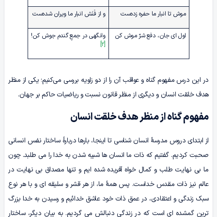
موش تا انبار ما حفره زده‌ست
و از فَنَش انبار ما ویران شده‌ست
اول ای جان، دفع شرّ موش کن
وانگهی در جمعِ گندم جوش کن!
[2]
در این درس مفهوم گناه و عواقب آن را از دو زاویه بررسی می‌کنیم؛ یکی از منظر
هدف خلقت انسان و دیگری از منظر قانون نسبت و ریاضیات حاکم بر جهان.
مفهوم گناه از منظر هدف خلقت انسان
از ابتدای دروس مدرسۀ انسان شناسی تا اینجا، بارها دربارۀ ساختار نفس انسانی
صحبت کردیم. گفتیم که ذات ما انسان ها شبیه شدن به خدا را می طلبد. چون
ما بی نهایت طلب و کمال خواه آفریده شده ایم و تنها مصداق بی نهایت در
عالم نیز ذات مقدس خداست. پس همۀ ما، از هر قشر و سلیقه ای و با هر نوع
سبک زندگی و اعتقادی، در عمق ذات خود عاشق خدائیم و رسیدن به خدا بزرگ
ترین گمشده ای است که در زندگی دنبالش می گردیم. به بیان دیگر، ساختار