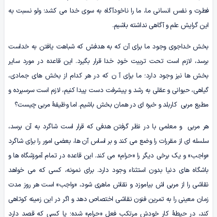
فطرت و نفس انسانی ما، ما را ناخودآگاه به سوی خدا می کشد؛ ولو نسبت به
این گرایش علم و آگاهی نداشته باشیم.
بخش خداجوی وجود ما برای آن که به هدفش که شباهت یافتن به خداست
برسد، لازم است تحت تربیت خودِ خدا قرار بگیرد. این قاعده در مورد سایر
بخش ها نیز وجود دارد؛ ما برای آ ن که در هر کدام از بخش های جمادی،
گیاهی، حیوانی و عقلی به رشد و پیشرفت دست پیدا کنیم، لازم است سرسپرده و
مطیع مربی کاربلد و خبره ای در همان بخش باشیم. اما وظیفۀ مربی چیست؟
هر مربی و معلمی با در نظر گرفتن هدفی که قرار است شاگرد به آن برسد،
سلسله ای از مقررات را وضع می کند و بر اساس آن ها، بعضی امور را برای شاگرد
«واجب» و یک برخی دیگر را «حرام» می کند. این قاعده در تمام آموزشگاه ها و
باشگاه های دنیا بدون استثناء وجود دارد. برای نمونه، کسی که می خواهد
نقاشی را از مربی اش بیاموزد و نقاش ماهری شود، «واجب» است هر روز مدت
زمان معینی را به تمرین فنون نقاشی اختصاص دهد و اگر در این زمینه کوتاهی
کند، در حیطۀ کار خودش مرتکب فعل «حرام» شده؛ یا کسی که قصد دارد