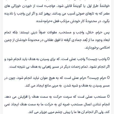
خوانندۀ طراز اول یا گویندۀ قابلی شود، «واجب» است از خوردن خوراکی های
مضر که به تارهای صوتی آسیب می رسانند، پرهیز کند و اگر این واجب را نادیده
بگیرد، در محدودۀ کار خودش مرتکب فعل «حرام» شده.
پس حرام، حلال، واجب و مستحب، مقولات صرفاً دینی نیستند؛ بلکه تمام
ابعاد وجود ما از بُعد جمادی گرفته تا فوق عقلانی در محدودۀ خودشان از چنین
احکامی برخوردارند.
O واجب چیست؟ واجب عملی است، که برای رسیدن به هدف باید انجام شود و
اگر انجام نشود، تمام زحمات دیگر در مسیر راهیابی به هدف بی نتیجه است.
O حرام چیست؟ حرام عملی است که به هیچ عنوان نباید انجام شود، چون در
مسیر رسیدن به هدف و شبیه شدن به مربی مانع ایجاد می کند.
O مستحب عملی است که سرعت حرکت به سمت هدف را افزایش می دهد.
انجام ندادن اعمال مستحب ضربه ای به حرکت ما به سمت هدف ایجاد نمی
کند، ولی اگر انجام آن ها ما را پیش چشم مربی عزیزتر می کند.