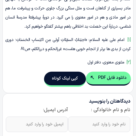
مادر بسیاری از گناهان است و مثل سنگی بزرگ جلوی حرکت و پیشرفت ما، هم
در امور مادی و هم در امور معنوی را می گیرد. در دورۀ پیشرفتۀ مدرسۀ انسان
شناسی، دربارۀ این خصلت بد اخلاقی باهم بیشتر گفتگو خواهیم کرد.
[1]
امام علی علیه السلام: «اجتِنابُ السیّئاتِ أولى مِنِ اکتِسابِ الحَسَناتِ؛ دورى
کردن از بدی ها برتر از انجام خوبی هاست» غررالحکم و دررالکلم، ص81
[2]
مثنوی معنوی، دفتر اول
دانلود فایل PDF
کپی لینک کوتاه
دیدگاهتان را بنویسید
نام و نام خانوادگی :
آدرس ایمیل: