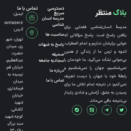
دسترسی
تماس با ما
بلاگ
منتظر
سریع
ایمیل:
مدرسه انسان
@montazer.ir
شناسی
مدرسۀ انسان‌شناسی فضایی برای
آدرس:
مناسبت ها
یافتن پاسخ است. پاسخ سؤالاتی که
تهران، شهر
جوابی برایشان نداریم و تمام اضطراب،
پاسخ به شبهات
ری، میدان
اندوه و ترس ما از زندگی از همین
حضرت
صحیفه
بی‌جوابی نشأت می‌گیرد. ما خودمان را
عبدالعظیم،
سجادیه جامعه
خیابان قم،
نمی‌شناسیم، جهان را نمی‌شناسیم و
درباره ما
نرسیده به
رابطۀ خود با جهان را درست تعریف
تماس با ما
میدان
نمی‌کنیم؛ در نتیجه تمام تلاش ما برای
فرمانداری،
رسیدن به عشق، آرامش و شادی پایدار
خیابان
بی‌نتیجه باقی می‌ماند.
شهید
کاشانی،
کوچه شهید
سید برزگر،
پلاک 13