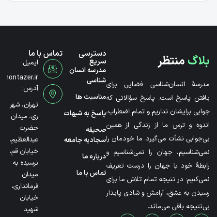
دسترسی
تماس با ما
بلاگ
منتظر
سریع
ایمیل:
مدرسه انسان
@montazer.ir
شناسی
مدرسۀ انسان‌شناسی فضایی برای
آدرس:
مناسبت ها
یافتن پاسخ است. پاسخ سؤالاتی که
تهران، شهر
جوابی برایشان نداریم و تمام اضطراب،
پاسخ به شبهات
ری، میدان
اندوه و ترس ما از زندگی از همین
حضرت
صحیفه
بی‌جوابی نشأت می‌گیرد. ما خودمان را
عبدالعظیم،
سجادیه جامعه
خیابان قم،
نمی‌شناسیم، جهان را نمی‌شناسیم و
درباره ما
نرسیده به
رابطۀ خود با جهان را درست تعریف
تماس با ما
میدان
نمی‌کنیم؛ در نتیجه تمام تلاش ما برای
فرمانداری،
رسیدن به عشق، آرامش و شادی پایدار
خیابان
بی‌نتیجه باقی می‌ماند.
شهید