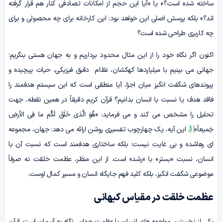
ساخته شده است؟» یا «آیا این حجم از امکانات تصادفی کنار هم قرار گرفته
اند؟» بلکه پرسش اصلی این خواهد بود: این کارخانه برای چه محصولی و برای
چه کاربری طراحی شده است؟
اکنون اگر نگاه خود را از این مثال محدود برداریم و به جهان هستی بنگریم؛
جهانی می بینیم با میلیاردها کهکشان، نظام دقیق فیزیکی، حیات پیچیده و
پیوندهای شگفت انگیز میان اجزا، آیا منطقی است که این سیستم هدفمند را
فاقد هدف یا نسبت با انسان بدانیم؟ قرآن کریم دقیقاً در همین نقطه، جهت
تحلیل را مشخص می کند و می فرماید: «هُوَ الَّذی خَلَقَ لَکُم ما فِی الأرضِ
جَمیعاً»
[1]
. این آیه، یک چهارچوب تفسیری روشن ارائه می دهد: جهان، مجموعه
ای رهاشده و بی غایت نیست؛ بلکه ساختاری هدفمند است که نسبت آن با
انسان، نسبت «بستر» با «رشد» است. از این منظر، عظمت خلقت نه صرفاً
موضوعی شگفت انگیز، بلکه کلید فهم جایگاه انسان و مسیر کمال اوست.
عظمت خلقت در مقیاس کیهانی
یکی از نخستین مواجهه های انسان با عظمت جهان، نگاه به آسمان است. قرآن