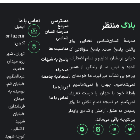
دسترسی
تماس با ما
بلاگ
منتظر
سریع
ایمیل:
مدرسه انسان
@montazer.ir
شناسی
مدرسۀ انسان‌شناسی فضایی برای
آدرس:
مناسبت ها
یافتن پاسخ است. پاسخ سؤالاتی که
تهران، شهر
جوابی برایشان نداریم و تمام اضطراب،
پاسخ به شبهات
ری، میدان
اندوه و ترس ما از زندگی از همین
حضرت
صحیفه
بی‌جوابی نشأت می‌گیرد. ما خودمان را
عبدالعظیم،
سجادیه جامعه
خیابان قم،
نمی‌شناسیم، جهان را نمی‌شناسیم و
درباره ما
نرسیده به
رابطۀ خود با جهان را درست تعریف
تماس با ما
میدان
نمی‌کنیم؛ در نتیجه تمام تلاش ما برای
فرمانداری،
رسیدن به عشق، آرامش و شادی پایدار
خیابان
بی‌نتیجه باقی می‌ماند.
شهید
کاشانی،
کوچه شهید