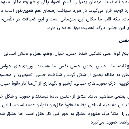
و نامرتب از مهمان پذیرایی کنیم. اصولاً پاکی و طهارت مکان میهمانی
د توجه قرار می‌گیرد. در مورد ضیافت رمضان هم همین‌طور است با 
، بلکه قلب ما مکان این میهمانی است و این ضیافت در «نَفْس» ما 
 این جشن بزرگ، اهمیت فوق‌العاده‌ای دارد.
 نفس
پنج قوۀ اصلی تشکیل شده: حس، خیال، وهم، عقل و بخش انسانی.
‌گانه» ما همان بخش حسی نفس ما هستند. ورودی‌های حواس پنج
فتن به مقاله بعدی از شکل گرفتن شناخت حسی، تصویری از محسوس
وییم. درکِ صورت‌های خیالی، آرشیو و نگهداری از آن‌ها کار «قوۀ خیال
ین بعضی مفاهیم مانند عشق از جنس ماده نیستند و صورت و شکل خاصی 
ک این مفاهیم انتزاعی وظیفۀ «قوۀ عقل» و «قوۀ واهمه» است، با این 
 را. مثلاً درک مفهوم عشق به طور کلی کار عقل است اما عشق شم
اهمه صورت می‌گیرد.