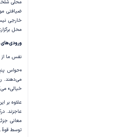
محلی شلخته 
ضیافتی مور
خارجی نیست
محل برگزاری
ورودی‌های
نفس ما از 
«حواس پنج
می‌دهند. ر
خیالی» می‌گ
علاوه بر ا
عاجزند. در
معانی جزئی
توسط قوۀ و