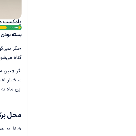
پادکست م
پخش‌کننده
00:00
بسته بودن 
صوت
«مگر نمی‌گ
گناه می‌شو
اگر چنین سؤ
ساختار نفس
این ماه به
محل برگ
خانۀ به هم