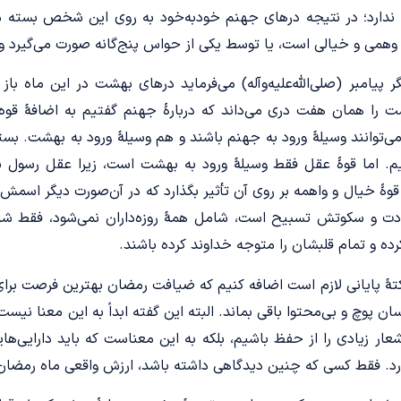
 ندارد؛ در نتیجه درهای جهنم خود‌به‌خود به روی این شخص بسته می
 وهمی ‌و خیالی است، یا توسط یکی از حواس پنج‌گانه صورت می‌گیرد 
 پیامبر (صلی‌الله‌علیه‌و‌آله) می‌فرماید درهای بهشت در این ماه با
 را همان هفت دری می‌داند که دربارۀ جهنم گفتیم به اضافۀ قوه «
‌توانند وسیلۀ ورود به جهنم باشند و هم وسیلۀ ورود به بهشت. بستگی
یم. اما قوۀ عقل فقط وسیلۀ ورود به بهشت است، زیرا عقل رسول با
قوۀ خیال و واهمه بر روی آن تأثیر بگذارد که در آن‌صورت دیگر اسمش 
بادت و سکوتش تسبیح است، شامل همۀ روزه‌داران نمی‌شود، فقط شا
ده و تمام قلبشان را متوجه خداوند کرده باشند.
نکتۀ پایانی لازم است اضافه کنیم که ضیافت رمضان بهترین فرصت برای
ن پوچ و بی‌‏محتوا باقی بماند. البته این گفته ابداً به این معنا نیست
شعار زیادی را از حفظ باشیم، بلکه به این معناست که باید دارایی‌ه
. فقط کسی که چنین دیدگاهی داشته باشد، ارزش واقعی ماه رمضان ر