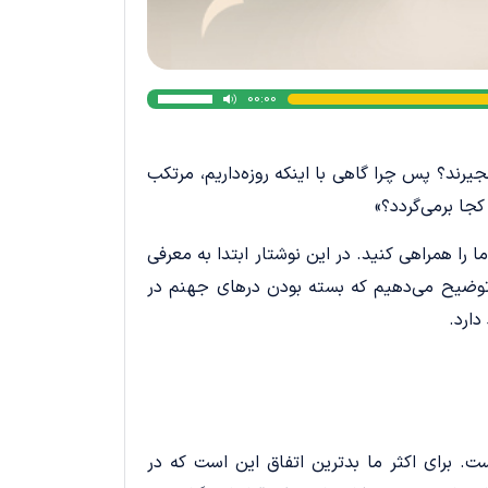
00:00
برای
افزایش
یا
رند؟ پس چرا گاهی با اینکه روزه‌داریم، مرتکب
کاهش
جا برمی‌گردد؟»
صدا
از
ا را همراهی کنید. در این نوشتار ابتدا به معرفی
کلیدهای
توضیح می‌دهیم که بسته بودن درهای جهنم در
بالا
و
ارد.
پایین
استفاده
کنید.
ت. برای اکثر ما بدترین اتفاق این است که در