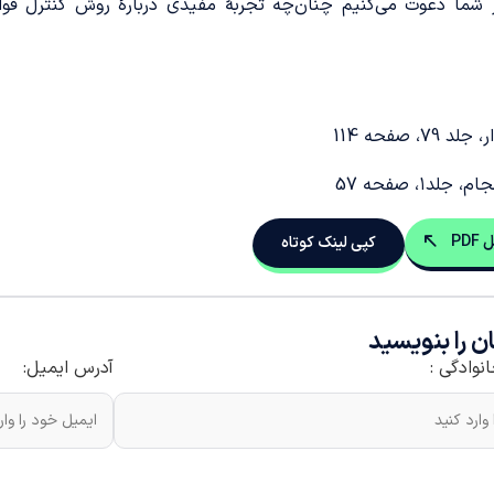
ز شما دعوت می‌کنیم چنان‌چه تجربۀ مفیدی دربارۀ روش کنترل قو
 79، صفحه 114
 جلد۱، صفحه 57
PD
کپی لینک کوتاه
ن را بنویسید
انوادگی :
آدرس ایمیل: