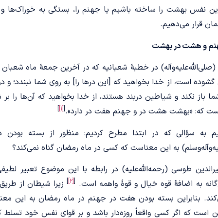
ین نفس بهشت را ساخته باشیم یا جهنم را، بستگی به خوراک‌ها و ور
ان قرار می‌دهیم.
نم و هشت در بهشت
 (صلی‌الله‌علیه‌و‌آله) در خطبۀ شعبانیه که در آخرین جمعۀ ماه شعبان 
گشوده است، از خدا بخواهید که [این درها را] به روی شما نبندد؛ و 
ما باز نکند و شیاطین دربند هستند، از خدا بخواهید که آن‌ها را بر 
]
[1]
[
ت که: «بهشت هشت در و جهنم هفت در دارد».
یم به سؤالی که در ابتدا مطرح کردیم: منظور از بسته بودن 
لیه‌و‌آله‌وسلم) به این معناست که کسی در ماه رمضان گناه نمی‌کند؟
الدین طوسی (رحمه‌الله‌علیه) در رابطه با این موضوع تعبیر لطی
]
[2]
[
گانه به اضافۀ قوه خیال و قوۀ واهمه است.
زیرا شیطان از طریق 
ند. بنابراین بسته بودن هفت در جهنم در ماه رمضان به این معنا 
 است که اگر کسی واقعاً روزه‌دار باشد و بر قوای نفس خود تسلط 