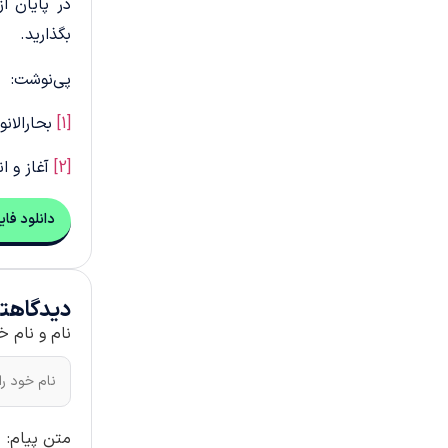
در پایان ا
بگذارید.
پی‌نوشت:
[1]
بحارالانوار، جلد
[2]
آغاز و انجام،
دانلود فایل F
دیدگاهتا
نام و نام خ
متن پیام: