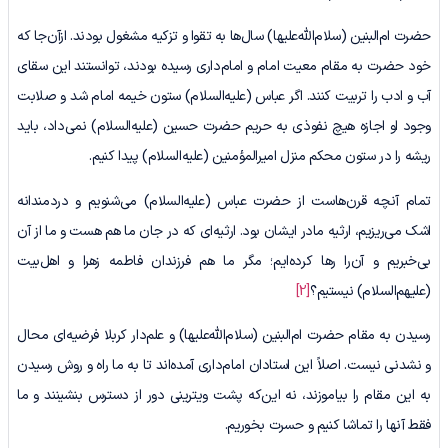
حضرت ام‌البنین (سلام‌الله‌علیها) سال‌ها به تقوا و تزکیه مشغول بودند. ازآن‌جا که
خود حضرت به مقام معیت امام و امام‌داری رسیده بودند، توانستند این سقای
آب ‌و ادب را تربیت کنند. اگر عباس (علیه‌السلام) ستون خیمه امام شد و صلابت
وجود او اجازه هیچ نفوذی به حریم حضرت حسین (علیه‌السلام) نمی‌داد، باید
ریشه را در ستون محکم منزل امیرالمؤمنین (علیه‌السلام) پیدا کنیم.
تمام آنچه قرن‌هاست از حضرت عباس (علیه‌السلام) می‌شنویم و دردمندانه
اشک می‌ریزیم، ارثیه مادر ایشان بود. ارثیه‌ای که در جان ما هم هست و ما از آن
بی‌خبریم و آن‌را رها کرده‌ایم؛ مگر ما هم فرزندان فاطمه زهرا و اهل‌بیت
(علیهم‌السلام) نیستیم؟
[2]
رسیدن به مقام حضرت ام‌البنین (سلام‌الله‌علیها) و علم‌دار کربلا فرضیه‌ای محال
و نشدنی نیست. اصلاً این استادان امام‌داری آمده‌اند تا به ما راه‌ و روش رسیدن
به این مقام را بیاموزند، نه ‌این‌که پشت ویترینی دور از دسترس بنشینند و ما
فقط آنها را تماشا کنیم و حسرت بخوریم.