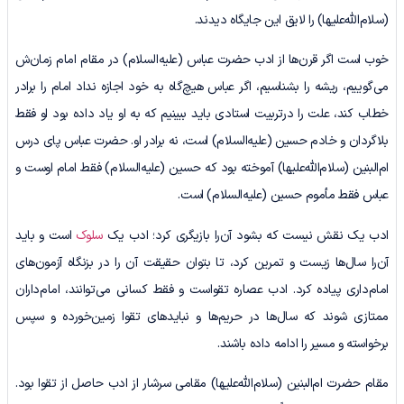
(سلام‌الله‌علیها) را لایق این جایگاه دیدند.
خوب است اگر قرن‌ها از ادب حضرت عباس (علیه‌السلام) در مقام امام زمان‌ش
می‌گوییم، ریشه را بشناسیم، اگر عباس هیچ‌گاه به خود اجازه نداد امام را برادر
خطاب کند، علت را درتربیت استادی باید ببینیم که به او یاد داده بود او فقط
بلاگردان و خادم حسین (علیه‌السلام) است، نه برادر او. حضرت عباس پای درس
ام‌البنین (سلام‌الله‌علیها) آموخته بود که حسین (علیه‌السلام) فقط امام اوست و
عباس فقط مأموم حسین (علیه‌السلام) است.
ادب یک نقش نیست که بشود آن‌را بازیگری کرد؛ ادب یک
سلوک
است و باید
آن‌را سال‌ها زیست و تمرین کرد، تا بتوان حقیقت آن‌ را در بزنگاه آزمون‌های
امام‌داری پیاده کرد. ادب عصاره تقواست و فقط کسانی می‌توانند، امام‌داران
ممتازی شوند که سال‌ها در حریم‌ها و نبایدهای تقوا زمین‌خورده و سپس
برخواسته و مسیر را ادامه داده باشند.
مقام حضرت ام‌البنین (سلام‌الله‌علیها) مقامی سرشار از ادب حاصل از تقوا بود.