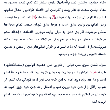
مقام حضرت ام‌البنین (سلام‌الله‌علیها) داریم، بیشتر فکر کنیم. شاید رسیدن به
مقام ایشان سخت به نظر برسد و گذراندن این فاصله طولانی را محال بدانیم،
اما این افکار چیزی جز خطورات شیطان
[6]
و موهومات
[7]
غلط نفس ما نیست.
وادی امام‌داری وادی عشق است و هرجا عشق فرمان بدهد، تمام محال‌ها
ممکن می‌شوند. اگر پای عشق به میان بیاید، دورترین فاصله‌ها درلحظه محو
می‌شوند و انسان در چشم ‌بر هم ‌زدنی می‌تواند به آغوش امام برسد. نکته
سرنوشت‌ساز آن است که ما با تنبلی‌ها و خوش‌خیالی‌های‌مان از تلاش و تمرین
خسته نشویم و پرونده جهاد را نبندیم.
متولد شدن شیری مثل عباس از بانویی مثل حضرت ام‌البنین (سلام‌الله‌علیها)
نتیجه
هجرت
ایشان از من‌بودن‌ها و خودپرستی‌ها بود. قلب ما هم خانۀ امام
است و ما هم برای ورود امام به این خانه باید آن‌را از هر آلودگی پاک کنیم. اگر
نتوانیم رذائل را از جان خود بیرون کنیم و فضائل را به جان خود تزریق کنیم، نه
خودمان می‌توانیم به معیت امام برسیم و نه قادریم خانواده‌ای در خدمت امام
تربیت کنیم.