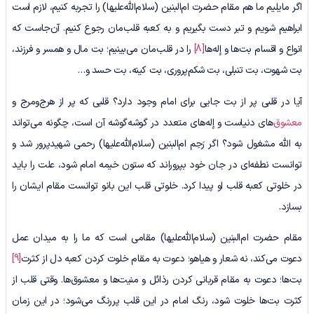
اگر مایلیم ما هم مقام حضرت ام‌البنین (سلام‌الله‌علیها) را تجربه کنیم، لازم است
ابراهیم شویم و تبر دست بگیریم و به کعبه قلب‌مان رجوع کنیم. آن‌جاست که
انواع و اقسام بت‌ها و إله‌ها
[8]
را در قلب‌مان می‌بینیم؛ بت مال و همسر و فرزند،
بت شهوت، بت تنبلی، بت شکم‌پروری، بت کینه، بت حسد و…
آیا در قلبی پر از بت جایی برای امام وجود دارد؟ قلبی که پر از هرج‌ومرج و
معشوق
‌های دنیاست و إله‌های متعدد در گوشه‌گوشه آن است، چگونه می‌تواند
به الله مشغول شود؟ اگر رَحِم ام‌البنین (سلام‌الله‌علیها) رحمی شهیدپرور شد و
توانست نطفه‌ای در جان خود بپروراند که ستون خیمه امام شود، علت را باید
در خلوتی کعبه قلب او پیدا کرد. خلوتی قلب این بانو توانست مقام ایشان را
بسازد.
مقام حضرت ام‌البنین (سلام‌الله‌علیها) مقامی است که ما را به میدان عمل
دعوت می‌کند، نه شعار و هیاهو؛ دعوت به مقام خلوت کردن کعبه دل از کثرت
[9]
بت‌ها؛ دعوت به مقام قربانی کردن رذائل و منیت‌ها و معشوق‌ها. وقتی قلب از
کثرت بت‌ها خلوت شود، رنگ امام در این قلب پررنگ می‌شود؛ در این زمان