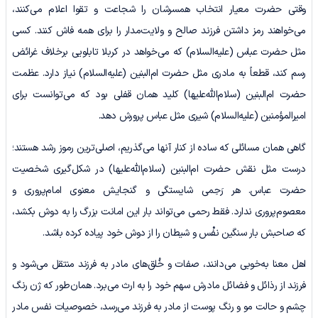
وقتی حضرت معیار انتخاب همسرشان را شجاعت و تقوا اعلام می‌کنند،
می‌خواهند رمز داشتن فرزند صالح و ولایت‌مدار را برای همه فاش کنند. کسی
مثل حضرت عباس (علیه‌السلام) که می‌خواهد در کربلا تابلویی برخلاف غرائض
رسم کند، قطعاً به مادری مثل حضرت ام‌البنین (علیه‌السلام) نیاز دارد. عظمت
حضرت ام‌البنین (سلام‌الله‌علیها) کلید همان قفلی بود که می‌توانست برای
امیرالمؤمنین (علیه‌السلام) شیری مثل عباس پرورش دهد.
گاهی همان مسائلی که ساده از کنار آنها می‌گذریم، اصلی‌ترین رموز رشد هستند؛
درست مثل نقش حضرت ام‌البنین (سلام‌الله‌علیها) در شکل‌گیری شخصیت
حضرت عباس. هر رَحِمی شایستگی و گنجایش معنوی امام‌پروری و
معصوم‌پروری ندارد. فقط رحمی می‌تواند بار این امانت بزرگ را به دوش بکشد،
که صاحبش بار سنگین نفْس و شیطان را از دوش خود پیاده کرده باشد.
اهل معنا به‌خوبی می‌دانند، صفات و خُلق‌های مادر به فرزند منتقل می‌شود و
فرزند از رذائل و فضائل مادرش سهم خود را به ارث می‌برد. همان‌طور که ژن رنگ
‌چشم و حالت ‌مو و رنگ ‌پوست از مادر به فرزند می‌رسد، خصوصیات نفس مادر