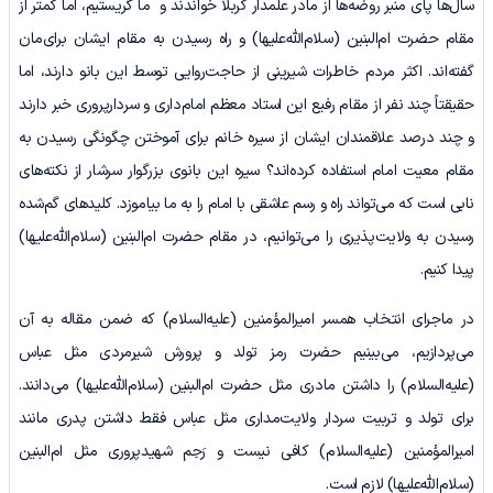
سال‌ها پای منبر روضه‌ها از مادر علمدار کربلا خواندند و ما گریستیم، اما کمتر از
مقام حضرت ام‌البنین (سلام‌الله‌علیها) و راه رسیدن به مقام ایشان برای‌مان
گفته‌اند. اکثر مردم خاطرات شیرینی از حاجت‌روایی توسط این بانو دارند، اما
حقیقتاً چند نفر از مقام رفیع این استاد معظم امام‌داری و سردارپروری خبر دارند
و چند درصد علاقمندان ایشان از سیره خانم برای آموختن چگونگی رسیدن به
مقام معیت امام استفاده کرده‌اند؟ سیره این بانوی بزرگوار سرشار از نکته‌های
نابی است که می‌تواند راه‌ و رسم عاشقی با امام را به ما بیاموزد. کلیدهای گم‌شده
رسیدن به ولایت‌پذیری را می‌توانیم، در مقام حضرت ام‌البنین (سلام‌الله‌علیها)
پیدا کنیم.
در ماجرای انتخاب همسر امیرالمؤمنین (علیه‌السلام) که ضمن مقاله به آن
می‌پردازیم، می‌بینیم حضرت رمز تولد و پرورش شیرمردی مثل عباس
(علیه‌السلام) را داشتن مادری مثل حضرت ام‌البنین (سلام‌الله‌علیها) می‌دانند.
برای تولد و تربیت سردار ولایت‌مداری مثل عباس فقط داشتن پدری مانند
امیرالمؤمنین (علیه‌السلام) کافی نیست و رَحِم شهیدپروری مثل ام‌البنین
(سلام‌الله‌علیها) لازم است.