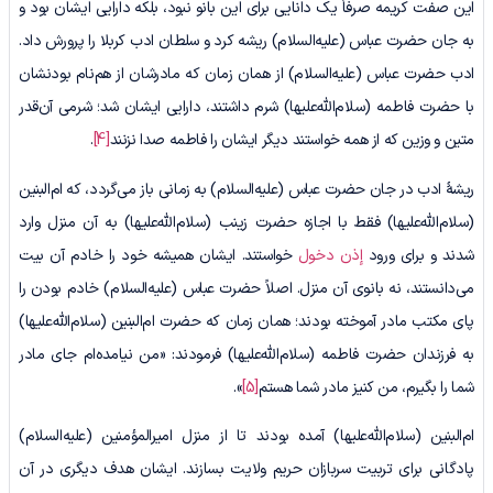
این صفت کریمه صرفاً یک دانایی برای این بانو نبود، بلکه دارایی ایشان بود و
به جان حضرت عباس (علیه‌السلام) ریشه کرد و سلطان ادب کربلا را پرورش داد.
ادب حضرت عباس (علیه‌السلام) از همان زمان که مادرشان از هم‌نام بودنشان
با حضرت فاطمه (سلام‌الله‌علیها) شرم داشتند، دارایی ایشان شد؛ شرمی آن‌قدر
متین و وزین که از همه خواستند دیگر ایشان را فاطمه صدا نزنند
[4]
.
ریشۀ ادب در جان حضرت عباس (علیه‌السلام) به زمانی باز می‌گردد، که ام‌البنین
(سلام‌الله‌علیها) فقط با اجازه حضرت زینب (سلام‌الله‌علیها) به آن منزل وارد
شدند و برای ورود
إذن دخول
خواستند. ایشان همیشه خود را خادم آن بیت
می‌دانستند، نه بانوی آن منزل. اصلاً حضرت عباس (علیه‌السلام) خادم بودن را
پای مکتب مادر آموخته بودند؛ همان زمان که حضرت ام‌البنین (سلام‌الله‌علیها)
به فرزندان حضرت فاطمه (سلام‌الله‌علیها) فرمودند: «من نیامده‌ام جای مادر
شما را بگیرم، من کنیز مادر شما هستم
[5]
».
ام‌البنین (سلام‌الله‌علیها) آمده بودند تا از منزل امیرالمؤمنین (علیه‌السلام)
پادگانی برای تربیت سربازان حریم ولایت بسازند. ایشان هدف دیگری در آن