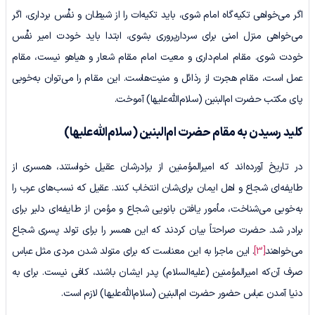
اگر می‌خواهی تکیه‌گاه امام شوی، باید تکیه‌ات را از شیطان و نفْس برداری، اگر
می‌خواهی منزل امنی برای سردارپروری بشوی، ابتدا باید خودت امیر نفْس‌
خودت شوی. مقام امام‌داری و معیت امام مقام شعار و هیاهو نیست، مقام
عمل است، مقام هجرت از رذائل و منیت‌هاست. این مقام را می‌توان به‌خوبی
پای مکتب حضرت ام‌البنین (سلام‌الله‌علیها) آموخت.
کلید رسیدن به مقام حضرت ام‌البنین
(سلام‌الله‌علیها)
در تاریخ آورده‌اند که امیرالمؤمنین از برادرشان عقیل خواستند، همسری از
طایفه‌ای شجاع و اهل ایمان برای‌شان انتخاب کنند. عقیل که نسب‌های عرب را
به‌خوبی می‌شناخت، مأمور یافتن بانویی شجاع و مؤمن از طایفه‌ای دلیر برای
برادر شد. حضرت صراحتاً بیان کردند که این همسر را برای تولد پسری شجاع
می‌خواهند
[3]
. این ماجرا به این معناست که برای متولد شدن مردی مثل عباس
صرف آن‌که امیرالمؤمنین (علیه‌السلام) پدر ایشان باشند، کافی نیست. برای به
دنیا آمدن عباس حضور حضرت ام‌البنین (سلام‌الله‌علیها) لازم است.