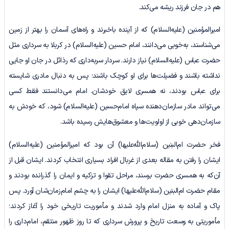
هم در جان فرزند ریشه می‌کند.
امیرالمؤمنین (علیه‌السلام) که از آینده باخبرند و راه‌های آسمان را بهتر از زمین
می‌شناسند، به‌خوبی می‌دانند، امام حسین (علیه‌السلام) در کربلا به سرداری مثل
حضرت عباس (علیه‌السلام) نیاز دارند. سردار سربه‌داری که رذائل در جان او جایی
نداشته باشند و فضیلت‌ها برای او کوچک باشند؛ پس به‌ دنبال مادری شایسته
برای عباس بودند، نه همسری لایق خودشان. امام می‌دانستند فقط کسی
می‌تواند مادر سازمان‌دهنده سپاه امام‌حسین (علیه‌السلام) شود، که خودش به
سازمان‌دهی خوبی از اولویت‌ها و معشوق‌هایش رسیده باشد.
فخر حضرت ام‌البنین (سلام‌الله‌علیها) آن بود که امیرالمؤمنین (علیه‌السلام)
ایشان را رفتن به مقاله بعدی از غربال افراد بسیاری انتخاب کردند. ایشان قبل از
آن‌که به همسری حضرت برسند، مراحل تقوا و تزکیه و ایمان را گذرانده بودند و
مقام حضرت ام‌البنین (سلام‌الله‌علیها) ایشان را به چشم امام‌زمان‌شان آورد. پس
پاک و آماده به منزل امام وارد شدند و مأموریت تاریخی خود را آغاز کردند؛
مأموریتی به وسعت تاریخ و پرورش سرداری که تا روز ظهور منتقم، امام‌داری را