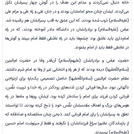
خانه دنبال نمی‌کردند و مدام این هدف را در گوش چهار پسرشان تکرار
می‌کردند. ایشان چنان محو امامشان بودند و در جان علی و راه علی و مرام علی
(علیه‌السلام) ذوب شده بودند، که این عشق به قلب پسرانشان هم پاشیده شد.
عباس (علیه‌السلام) و برادرانشان در دانشگاه مادر آموخته بودند، که در راه
امام‌داری باید عاشق بود؛ چشم‌ها باید در راه عاشقی فقط امام ببینند و گوش‌ها
در عاشقی فقط باید از امام بشنوند.
حضرت عباس و برادرانشان (علیهم‌السلام) آن‌قدر وفا در حضرت ام‌البنین
(سلام‌الله‌علیها) دیده بودند که از هر راه و انتخابی غیر از وفا به امام شرم داشتند.
مقام حضرت ام‌البنین (سلام‌الله‌علیها) حاصل تصمیمی یک‌باره برای ازدواجی
ناگهانی نبود. سال‌ها قربانی کردن لذت‌های زودگذر در راه خدا و تربیت نفْس،
قربانی کردن فرزند برای امام را ساده‌تر کرده بود. ایشان روزها و ماه‌ها در راه
هوس‌های بزرگ و اهداف مقدسشان نفْس خود را ذبح کرده بودند، تا توانستند
تعلق به پسرانشان را پای امام قربانی کنند. ذبحی چنان مخلصانه و صادقانه که
از بازماندگان عاشورا سراغ فرزندانشان را نگرفتند و فقط از سرنوشت امام حسین
(علیه‌السلام) ‌پرسیدند.