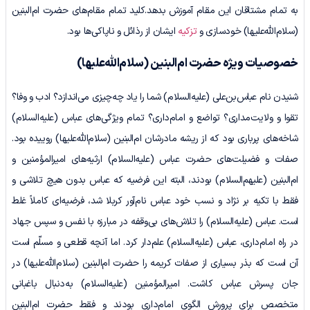
به تمام مشتاقان این مقام آموزش بدهد.کلید تمام مقام‌های حضرت ام‌البنین
(سلام‌الله‌علیها) خودسازی و
تزکیه
ایشان از رذائل و ناپاکی‌ها بود.
خصوصیات ویژه حضرت ام‌البنین
(سلام‌الله‌علیها)
شنیدن نام عباس‌بن‌علی (علیه‌السلام) شما را یاد چه‌چیزی می‌اندازد؟ ادب و وفا؟
تقوا و ولایت‌مداری؟ تواضع و امام‌داری؟ تمام ویژگی‌های عباس (علیه‌السلام)
شاخه‌های پرباری بود که از ریشه مادرشان ام‌البنین (سلام‌الله‌علیها) روییده بود.
صفات و فضیلت‌های حضرت عباس (علیه‌السلام) ارثیه‌های امیرالمؤمنین و
ام‌البنین (علیهم‌السلام) بودند، البته این فرضیه که عباس بدون هیچ تلاشی و
فقط با تکیه بر نژاد و نسب خود عباس نام‌آور کربلا شد، فرضیه‌ای کاملاً غلط
است. عباس (علیه‌السلام) را تلاش‌های بی‌وقفه در مبارزه با نفس و سپس جهاد
در راه امام‌داری، عباس (علیه‌السلام) علم‌دار کرد. اما آنچه قطعی و مسلّم است
آن است که بذر بسیاری از صفات کریمه را حضرت ام‌البنین (سلام‌الله‌علیها) در
جان پسرش عباس کاشت. امیرالمؤمنین (علیه‌السلام) به‌دنبال باغبانی
متخصص برای پرورش الگوی امام‌داری بودند و فقط حضرت ام‌البنین