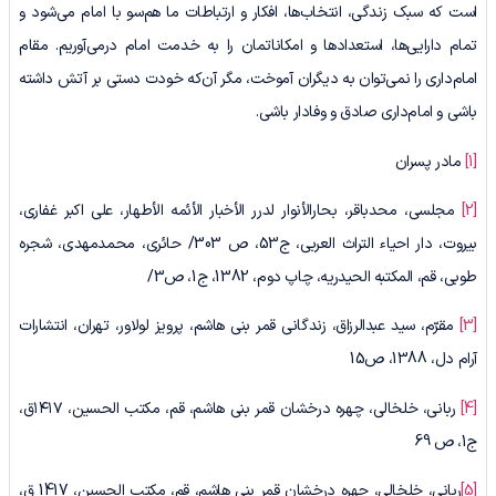
است که سبک زندگی، انتخاب‌ها، افکار و ارتباطات ما هم‌سو با امام می‌شود و
تمام دارایی‌ها، استعدادها و امکاناتمان را به خدمت امام درمی‌آوریم. مقام
امام‌داری را نمی‌توان به دیگران آموخت، مگر آن‌که خودت دستی بر آتش داشته
باشی و امام‌داری صادق و وفادار باشی.
[1]
مادر پسران
[2]
مجلسی، محدباقر، بحارالأنوار لدرر الأخبار الأئمه الأطهار، علی اکبر غفاری،
بیروت، دار احیاء التراث العربی، ج53، ص 303/ حائری، محمدمهدی، شجره
طوبی، قم، المکتبه الحیدریه، چاپ دوم، 1382، ج1، ص3/
[3]
مقرّم، سید عبدالرزاق، زندگانی قمر بنی هاشم، پرویز لولاور، تهران، انتشارات
آرام دل، 1388، ص15
[4]
ربانی، خلخالی، چهره درخشان قمر بنی هاشم، قم، مکتب الحسین، ۱۴۱۷ق،
ج1، ص 69
[5]
ربانی، خلخالی، چهره درخشان قمر بنی هاشم، قم، مکتب الحسین، 1417 ق،