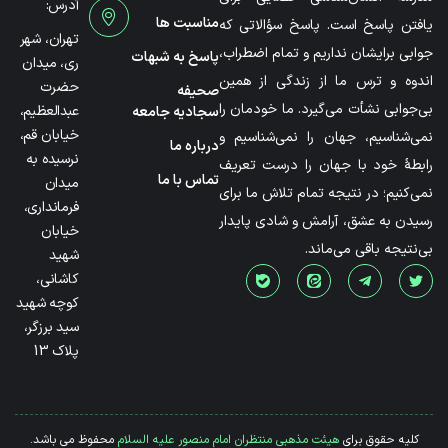
آدرس:
مناسبت ها
یافتن پاسخ است. پاسخ سؤالاتی که
تهران، شهر
جوابی برایشان نداریم و تمام اضطراب،
پاسخ به شبهات
ری، میدان
اندوه و ترس ما از زندگی از همین
حضرت
صحیفه
بی‌جوابی نشأت می‌گیرد. ما خودمان را
عبدالعظیم،
سجادیه جامعه
خیابان قم،
نمی‌شناسیم، جهان را نمی‌شناسیم و
درباره ما
نرسیده به
رابطۀ خود با جهان را درست تعریف
تماس با ما
میدان
نمی‌کنیم؛ در نتیجه تمام تلاش ما برای
فرمانداری،
رسیدن به عشق، آرامش و شادی پایدار
خیابان
بی‌نتیجه باقی می‌ماند.
شهید
کاشانی،
کوچه شهید
سید برزگر،
پلاک 13
کلیه حقوق برای
هیئت مذهبی منتظران امام منصور علیه السلام
محفوظ می باشد.