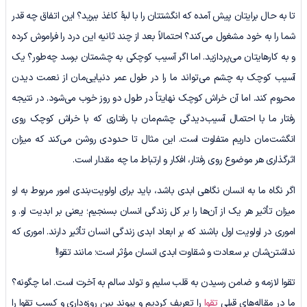
تا به حال برایتان پیش آمده که انگشتتان را با لبۀ کاغذ ببرید؟ این اتفاق چه قدر
شما را به خود مشغول می‌کند؟ احتمالاً بعد از چند ثانیه این درد را فراموش کرده
و به کارهایتان می‌پردازید. اما اگر آسیب کوچکی به چشمتان برسد چه‌طور؟ یک
آسیب کوچک به چشم می‌تواند ما را در طول عمر دنیایی‌مان از نعمت دیدن
محروم کند. اما آن خراش کوچک نهایتاً در طول دو روز خوب می‌شود. در نتیجه
رفتار ما با احتمال آسیب‌دیدگی چشم‌مان با رفتاری که با خراش کوچک روی
انگشت‌مان داریم متفاوت است. این مثال تا حدودی روشن می‌کند که میزان
اثرگذاری هر موضوع روی رفتار، افکار و ارتباط ما چه مقدار است.
اگر نگاه ما به انسان نگاهی ابدی باشد، باید برای اولویت‌بندی امور مربوط به او
میزان تأثیر هر یک از آن‌ها را بر کل زندگی‌‌ انسان بسنجیم؛ یعنی بر ابدیت او. و
اموری در اولویت اول باشند که بر ابعاد ابدی زندگی انسان تأثیر دارند. اموری که
نداشتن‌شان بر سعادت و شقاوت ابدی انسان مؤثر است؛ مانند تقوا!
تقوا لازمه و ضامن رسیدن به قلب سلیم و تولد سالم به آخرت است. اما چگونه؟
ما در مقاله‌های قبلی
تقوا
را تعریف کردیم و پیوند بین روزه‌داری و کسب تقوا را