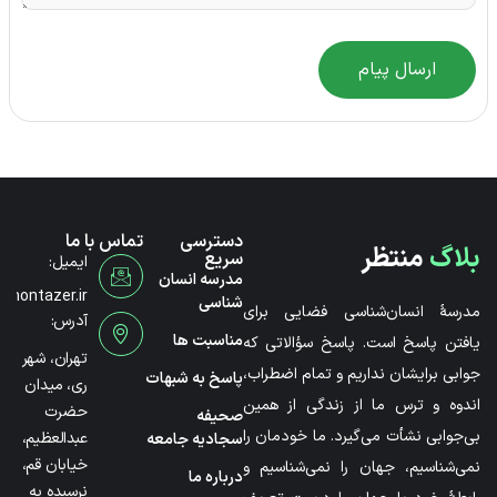
ارسال پیام
دسترسی
تماس با ما
بلاگ
منتظر
سریع
ایمیل:
مدرسه انسان
@montazer.ir
شناسی
مدرسۀ انسان‌شناسی فضایی برای
آدرس:
مناسبت ها
یافتن پاسخ است. پاسخ سؤالاتی که
تهران، شهر
جوابی برایشان نداریم و تمام اضطراب،
پاسخ به شبهات
ری، میدان
اندوه و ترس ما از زندگی از همین
حضرت
صحیفه
بی‌جوابی نشأت می‌گیرد. ما خودمان را
عبدالعظیم،
سجادیه جامعه
خیابان قم،
نمی‌شناسیم، جهان را نمی‌شناسیم و
درباره ما
نرسیده به