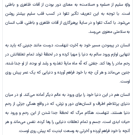
واژه سلیم از «سلم» و «سلامت» به معناى دور بودن از آفات ظاهرى و باطنى
است. با توجه به این تعریف تأثیر تقوا در کسب قلب سلیم بیشتر روشن
می‌شود. با کمک تقوا و در سایۀ پرهیزگاری از آفات ظاهری و باطنی، قلب انسان
به سلامتی معنوی می‌رسد.
انسان در پیمودن مسیر خود به آخرت تنهاست، درست مانند جنینی که باید به
تنهایی لوازم ورود سالم به دنیا را مهیا کرده و در لحظۀ تولد تمام تعلقاتش در
رحم مادر را رها کند. جفتی که نُه ماه مایۀ تغذیه و رشد او بوده، از او جدا شده،
جنین می‌ماند و هر آن چه با خود فراهم آورده و دنیایی که یک عمر پیش روی
اوست.
انسان هم در این دنیا خود را برای ورود به عالم دیگر آماده می‌کند. او در میان
دنیای پرتلاطم اطراف و انسان‌های دور و بَرَش، که در واقع همگی جزئی از رحم
دنیا هستند، تنهاست. هنگام مرگ که لحظۀ جدا شدن از این رحم و ورود به
حیات ابدی است، جسم و تمام تعلقات دنیایی را رها کرده، نفس می‌ماند و هر
آنچه با خود فراهم آورده و آخرتی به وسعت ابدیت که پیش روی اوست.