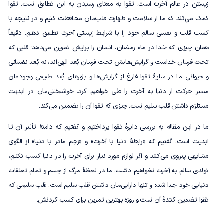
زیستن در عالم آخرت است. تقوا به معنای رسیدن به این تطابق است. تقوا
کمک می‌کند که ما از سلامت و طهارت قلب‌مان محافظت کنیم و در نتیجه با
کسب قلب و نفسی سالم خود را با شرایط زیستی آخرت تطبیق دهیم. دقیقاً
همان چیزی که خدا در ماه رمضان، انسان را برایش تمرین می‌دهد؛ قلبی که
تحت فرمان خداست و گرایش‌هایش تحت فرمان بُعد الهی‌اند، نه بُعد نفسانی
و حیوانی. ما در سایۀ تقوا فارغ از گرایش‌ها و باورهای بُعد طبیعی وجودمان
مسیر حرکت از دنیا به آخرت را طی خواهیم کرد. خوشبختی‌مان در ابدیت
مستلزم داشتن قلب سلیم است. چیزی که تقوا آن را تضمین می‌کند.
ما در این مقاله به بررسی دایرۀ تقوا پرداختیم و گفتیم که دامنۀ تأثیر آن تا
ابدیت است. گفتیم که «رابطۀ دنیا با آخرت» و «رَحِم مادر با دنیا» از الگوی
مشابهی پیروی می‌کنند و اگر لوازم مورد نیاز برای آخرت را در دنیا کسب نکنیم،
تولدی سالم به آخرت نخواهیم داشت. ما در لحظۀ مرگ از جسم و تمام تعلقات
دنیایی خود جدا شده و تنها دارایی‌مان داشتن قلب سلیم است. قلب سلیمی که
تقوا تضمین کنندۀ آن است و روزه بهترین تمرین برای کسب کردنش.